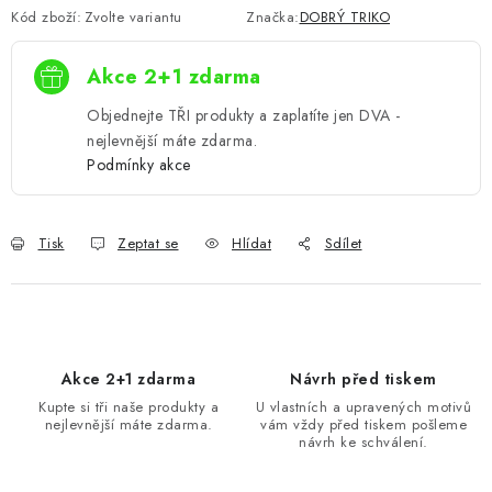
Kód zboží:
Zvolte variantu
Značka:
DOBRÝ TRIKO
Akce 2+1 zdarma
Objednejte TŘI produkty a zaplatíte jen DVA -
nejlevnější máte zdarma.
Podmínky akce
Tisk
Zeptat se
Hlídat
Sdílet
Akce 2+1 zdarma
Návrh před tiskem
Kupte si tři naše produkty a
U vlastních a upravených motivů
nejlevnější máte zdarma.
vám vždy před tiskem pošleme
návrh ke schválení.