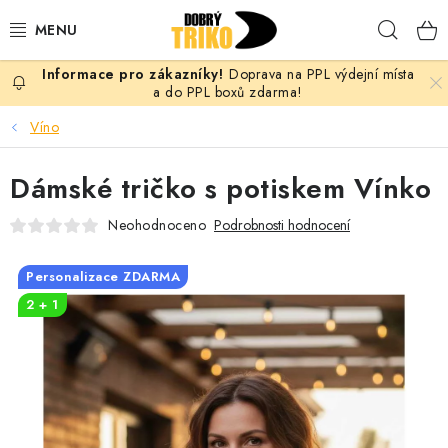
Přejít
Hleda
na
obsah
Doprava na PPL výdejní místa
PRO ŽENY
a do PPL boxů zdarma!
Víno
PRO MUŽE
Dámské tričko s potiskem Vínko
PRO DĚTI
Neohodnoceno
Podrobnosti hodnocení
DOPLŇKY
Personalizace ZDARMA
PRO PÁRY
2 + 1
VLASTNÍ MOTIV
TRIČKA