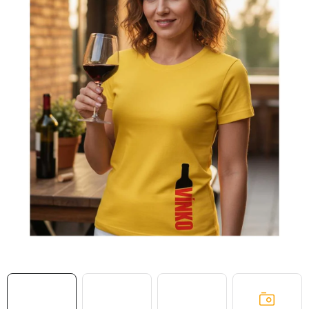
MIKINY
OKAMŽITĚ K ODBĚRU
B2B
MÁM SRDCE POMÁHÁM
VÁNOCE
PROVIZNÍ SYSTÉM
O nás
Časté otázky
Doprava a platba
Obchodní podmínky
Zásady zpracování ochrany osobních údajů
Napište nám
Kontakty