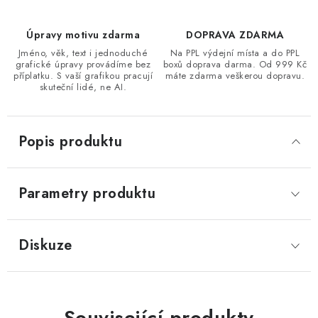
Úpravy motivu zdarma
DOPRAVA ZDARMA
Jméno, věk, text i jednoduché
Na PPL výdejní místa a do PPL
grafické úpravy provádíme bez
boxů doprava darma. Od 999 Kč
příplatku. S vaší grafikou pracují
máte zdarma veškerou dopravu.
skuteční lidé, ne AI.
Popis produktu
Parametry produktu
Diskuze
Související produkty