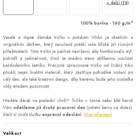
+ další (28)
2
100% bavlna - 160 g/m
Veselé a vtipné dámské tričko s potiskem Vínko je ideálním a
originálním dárkem, který zaručeně potěší vaše blízké při různých
příležitostech. Toto tričko je pečlivě navrženo, aby kombinovalo styl,
pohodlí a jedinečnost, čímž se snadno stane oblíbenou součástí
každodenního šatníku. Precizně zpracované tričko od Dobrý triko
přináší nejen kvalitní materiál, který zajišťuje pohodlné nošení po
celý den, ale také kreativní design, díky kterému bude jeho nositelka
vždy středem pozornosti.
Hledáte dárek na poslední chvíli? Tričko v černé nebo bílé barvě
Vám
odešleme již druhý pracovní den
(ostatní barvy na dotaz).
Stačí si zvolit službu
expresní odeslání
.
Více informací
Velikost