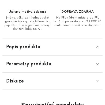
Úpravy motivu zdarma
DOPRAVA ZDARMA
Jméno, věk, text i jednoduché
Na PPL výdejní místa a do PPL
grafické úpravy provádíme bez
boxů doprava darma. Od 999 Kč
příplatku. S vaší grafikou pracují
máte zdarma veškerou dopravu.
skuteční lidé, ne AI.
Popis produktu
Parametry produktu
Diskuze
Související produkty