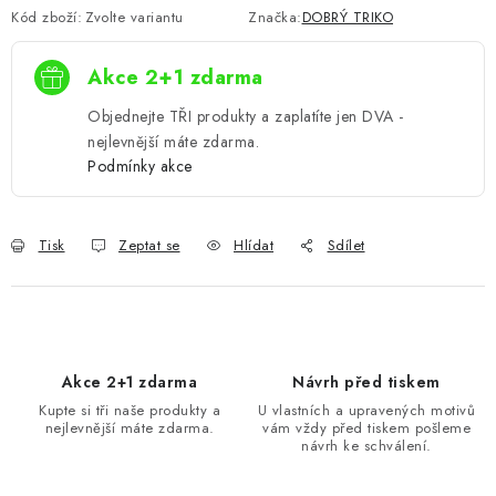
Kód zboží:
Zvolte variantu
Značka:
DOBRÝ TRIKO
Akce 2+1 zdarma
Objednejte TŘI produkty a zaplatíte jen DVA -
nejlevnější máte zdarma.
Podmínky akce
Tisk
Zeptat se
Hlídat
Sdílet
Akce 2+1 zdarma
Návrh před tiskem
Kupte si tři naše produkty a
U vlastních a upravených motivů
nejlevnější máte zdarma.
vám vždy před tiskem pošleme
návrh ke schválení.