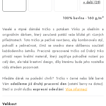
+ další (28)
2
100% bavlna - 160 g/m
Veselé a vtipné dámské tričko s potiskem Vínko je ideálním a
originálním dárkem, který zaručeně potěší vaše blízké při různých
příležitostech. Toto tričko je pečlivě navrženo, aby kombinovalo styl,
pohodlí a jedinečnost, čímž se snadno stane oblíbenou součástí
každodenního šatníku. Precizně zpracované tričko od Dobrý triko
přináší nejen kvalitní materiál, který zajišťuje pohodlné nošení po
celý den, ale také kreativní design, díky kterému bude jeho nositelka
vždy středem pozornosti.
Hledáte dárek na poslední chvíli? Tričko v černé nebo bílé barvě
Vám
odešleme již druhý pracovní den
(ostatní barvy na dotaz).
Stačí si zvolit službu
expresní odeslání
.
Více informací
Velikost