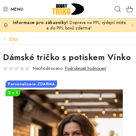
Přejít
Hleda
na
obsah
Doprava na PPL výdejní místa
PRO ŽENY
a do PPL boxů zdarma!
Víno
PRO MUŽE
Dámské tričko s potiskem Vínko
PRO DĚTI
Neohodnoceno
Podrobnosti hodnocení
DOPLŇKY
Personalizace ZDARMA
PRO PÁRY
2 + 1
VLASTNÍ MOTIV
TRIČKA