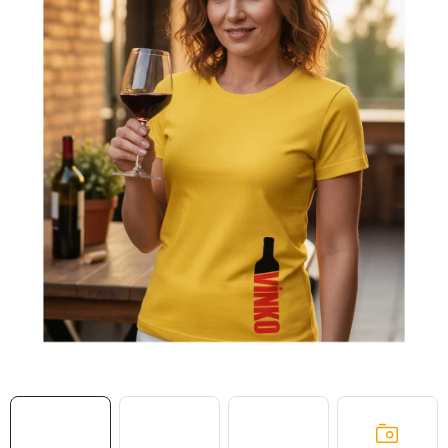
MIKINY
OKAMŽITĚ K ODBĚRU
B2B
MÁM SRDCE POMÁHÁM
VÁNOCE
PROVIZNÍ SYSTÉM
O nás
Časté otázky
Doprava a platba
Obchodní podmínky
Zásady zpracování ochrany osobních údajů
Napište nám
Kontakty