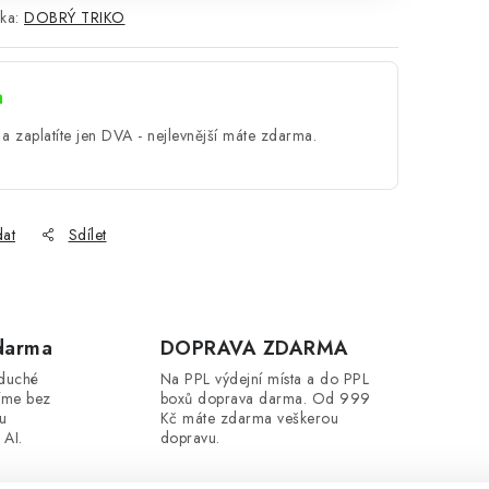
ka:
DOBRÝ TRIKO
a
a zaplatíte jen DVA - nejlevnější máte zdarma.
dat
Sdílet
darma
DOPRAVA ZDARMA
oduché
Na PPL výdejní místa a do PPL
íme bez
boxů doprava darma. Od 999
ou
Kč máte zdarma veškerou
 AI.
dopravu.