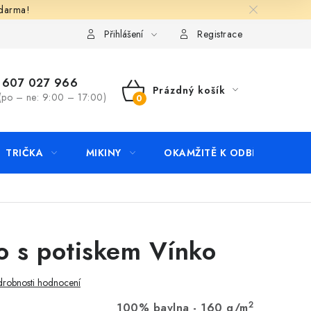
zdarma!
apište nám
Kontakty
Přihlášení
Registrace
607 027 966
Prázdný košík
(po – ne: 9:00 – 17:00)
NÁKUPNÍ
KOŠÍK
TRIČKA
MIKINY
OKAMŽITĚ K ODBĚRU
B
o s potiskem Vínko
robnosti hodnocení
2
100% bavlna - 160 g/m