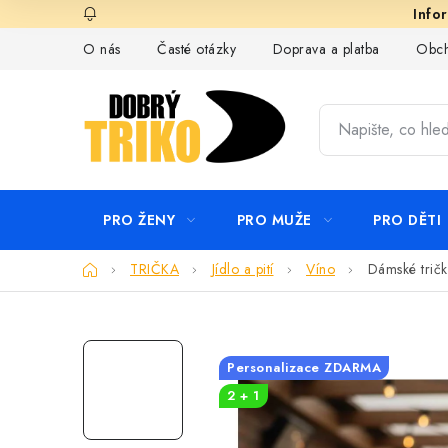
Přejít
na
O nás
Časté otázky
Doprava a platba
Obch
obsah
PRO ŽENY
PRO MUŽE
PRO DĚTI
Domů
TRIČKA
Jídlo a pití
Víno
Dámské tričk
Personalizace ZDARMA
2 + 1