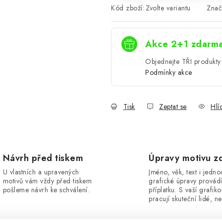
Kód zboží:
Zvolte variantu
Znač
Akce 2+1 zdarm
Objednejte TŘI produkty 
Podmínky akce
Tisk
Zeptat se
Hlí
Návrh před tiskem
Úpravy motivu z
U vlastních a upravených
Jméno, věk, text i jedn
motivů vám vždy před tiskem
grafické úpravy provád
pošleme návrh ke schválení.
příplatku. S vaší grafik
pracují skuteční lidé, ne