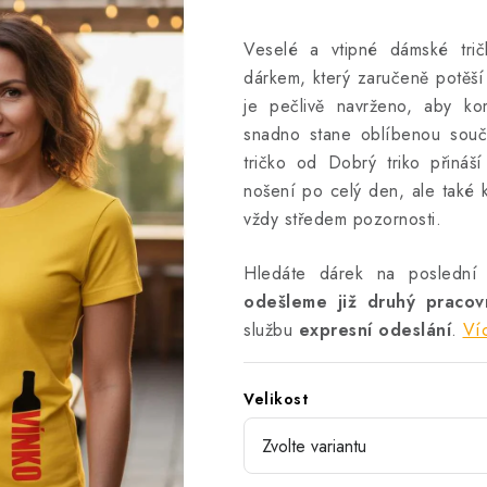
Veselé a vtipné dámské trič
dárkem, který zaručeně potěší 
je pečlivě navrženo, aby ko
snadno stane oblíbenou souč
tričko od Dobrý triko přináší 
nošení po celý den, ale také k
vždy středem pozornosti.
Hledáte dárek na poslední
odešleme již druhý praco
službu
expresní odeslání
.
Ví
Velikost