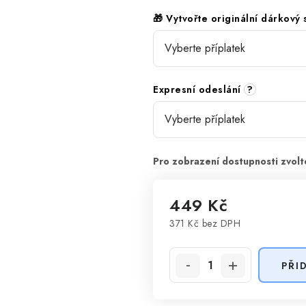
🎁 Vytvořte originální dárkový
Expresní odeslání
?
449 Kč
371 Kč
bez DPH
Měrná cena:
PŘI