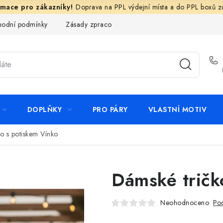
Doprava na PPL výdejní místa a do PPL boxů 
odní podmínky
Zásady zpracování ochrany osobních údajů
N
DOPLŇKY
PRO PÁRY
VLASTNÍ MOTIV
o s potiskem Vínko
Dámské tričk
Neohodnoceno
Pod