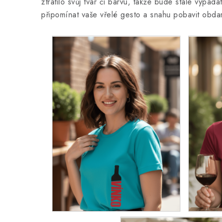
ztratilo svůj tvar či barvu, takže bude stále vypa
připomínat vaše vřelé gesto a snahu pobavit obda