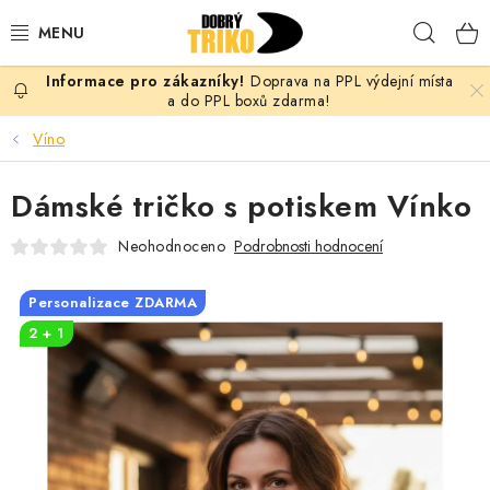
Přejít
Hleda
na
obsah
Doprava na PPL výdejní místa
PRO ŽENY
a do PPL boxů zdarma!
Víno
PRO MUŽE
Dámské tričko s potiskem Vínko
PRO DĚTI
Neohodnoceno
Podrobnosti hodnocení
DOPLŇKY
Personalizace ZDARMA
PRO PÁRY
2 + 1
VLASTNÍ MOTIV
TRIČKA