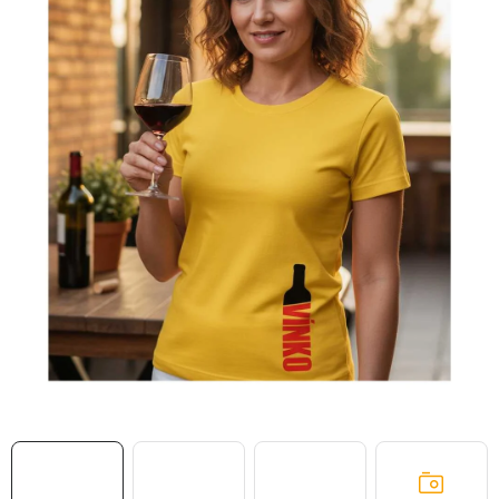
MIKINY
OKAMŽITĚ K ODBĚRU
B2B
MÁM SRDCE POMÁHÁM
VÁNOCE
PROVIZNÍ SYSTÉM
O nás
Časté otázky
Doprava a platba
Obchodní podmínky
Zásady zpracování ochrany osobních údajů
Napište nám
Kontakty