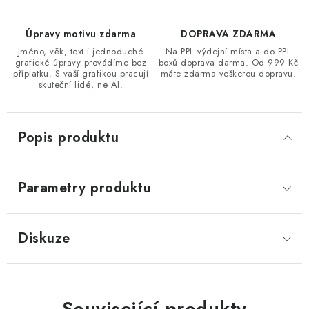
Úpravy motivu zdarma
DOPRAVA ZDARMA
Jméno, věk, text i jednoduché
Na PPL výdejní místa a do PPL
grafické úpravy provádíme bez
boxů doprava darma. Od 999 Kč
příplatku. S vaší grafikou pracují
máte zdarma veškerou dopravu.
skuteční lidé, ne AI.
Popis produktu
Parametry produktu
Diskuze
Související produkty