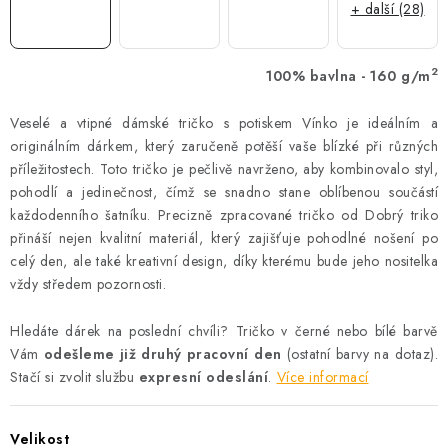
+ další (28)
2
100% bavlna - 160 g/m
Veselé a vtipné dámské tričko s potiskem Vínko je ideálním a
originálním dárkem, který zaručeně potěší vaše blízké při různých
příležitostech. Toto tričko je pečlivě navrženo, aby kombinovalo styl,
pohodlí a jedinečnost, čímž se snadno stane oblíbenou součástí
každodenního šatníku. Precizně zpracované tričko od Dobrý triko
přináší nejen kvalitní materiál, který zajišťuje pohodlné nošení po
celý den, ale také kreativní design, díky kterému bude jeho nositelka
vždy středem pozornosti.
Hledáte dárek na poslední chvíli? Tričko v černé nebo bílé barvě
Vám
odešleme již druhý pracovní den
(ostatní barvy na dotaz).
Stačí si zvolit službu
expresní odeslání
.
Více informací
Velikost