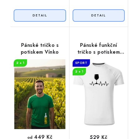
Pánské tričko s
Pánské funkční
potiskem Vínko
tričko s potiskem
Tep srdce víno
2 + 1
SPORT
2 + 1
449 Kč
529 Kč
od