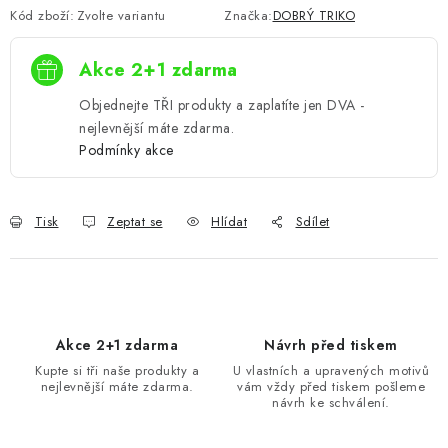
Kód zboží:
Zvolte variantu
Značka:
DOBRÝ TRIKO
Akce 2+1 zdarma
Objednejte TŘI produkty a zaplatíte jen DVA -
nejlevnější máte zdarma.
Podmínky akce
Tisk
Zeptat se
Hlídat
Sdílet
Akce 2+1 zdarma
Návrh před tiskem
Kupte si tři naše produkty a
U vlastních a upravených motivů
nejlevnější máte zdarma.
vám vždy před tiskem pošleme
návrh ke schválení.