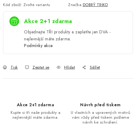
Kód zboží:
Zvolte variantu
Značka:
DOBRÝ TRIKO
Akce 2+1 zdarma
Objednejte TŘI produkty a zaplatíte jen DVA -
nejlevnější máte zdarma.
Podmínky akce
Tisk
Zeptat se
Hlídat
Sdílet
Akce 2+1 zdarma
Návrh před tiskem
Kupte si tři naše produkty a
U vlastních a upravených motivů
nejlevnější máte zdarma.
vám vždy před tiskem pošleme
návrh ke schválení.