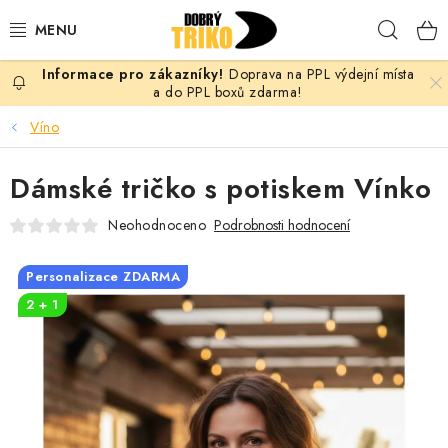
Přejít
Hleda
na
obsah
Doprava na PPL výdejní místa
PRO ŽENY
a do PPL boxů zdarma!
Víno
PRO MUŽE
Dámské tričko s potiskem Vínko
PRO DĚTI
Neohodnoceno
Podrobnosti hodnocení
DOPLŇKY
Personalizace ZDARMA
PRO PÁRY
2 + 1
VLASTNÍ MOTIV
TRIČKA