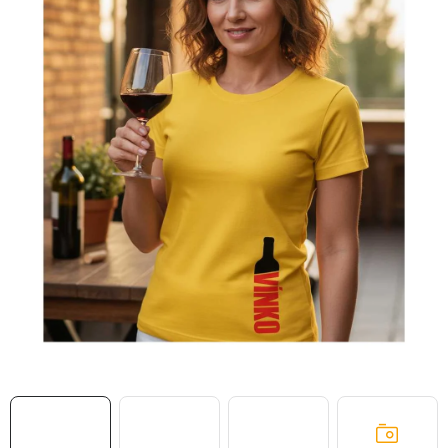
MIKINY
OKAMŽITĚ K ODBĚRU
B2B
MÁM SRDCE POMÁHÁM
VÁNOCE
PROVIZNÍ SYSTÉM
O nás
Časté otázky
Doprava a platba
Obchodní podmínky
Zásady zpracování ochrany osobních údajů
Napište nám
Kontakty