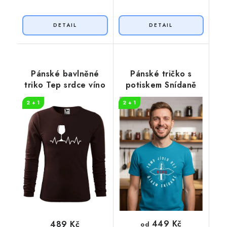
Pánské bavlněné
Pánské tričko s
triko Tep srdce víno
potiskem Snídaně
2 + 1
2 + 1
449 Kč
489 Kč
od