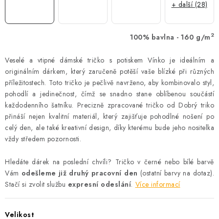
+ další (28)
2
100% bavlna - 160 g/m
Veselé a vtipné dámské tričko s potiskem Vínko je ideálním a
originálním dárkem, který zaručeně potěší vaše blízké při různých
příležitostech. Toto tričko je pečlivě navrženo, aby kombinovalo styl,
pohodlí a jedinečnost, čímž se snadno stane oblíbenou součástí
každodenního šatníku. Precizně zpracované tričko od Dobrý triko
přináší nejen kvalitní materiál, který zajišťuje pohodlné nošení po
celý den, ale také kreativní design, díky kterému bude jeho nositelka
vždy středem pozornosti.
Hledáte dárek na poslední chvíli? Tričko v černé nebo bílé barvě
Vám
odešleme již druhý pracovní den
(ostatní barvy na dotaz).
Stačí si zvolit službu
expresní odeslání
.
Více informací
Velikost