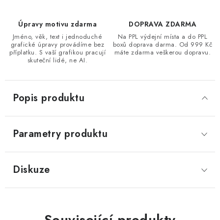
Úpravy motivu zdarma
DOPRAVA ZDARMA
Jméno, věk, text i jednoduché
Na PPL výdejní místa a do PPL
grafické úpravy provádíme bez
boxů doprava darma. Od 999 Kč
příplatku. S vaší grafikou pracují
máte zdarma veškerou dopravu.
skuteční lidé, ne AI.
Popis produktu
Parametry produktu
Diskuze
Související produkty