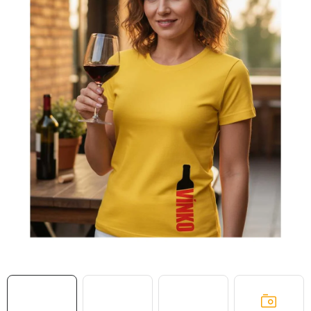
MIKINY
OKAMŽITĚ K ODBĚRU
B2B
MÁM SRDCE POMÁHÁM
VÁNOCE
PROVIZNÍ SYSTÉM
O nás
Časté otázky
Doprava a platba
Obchodní podmínky
Zásady zpracování ochrany osobních údajů
Napište nám
Kontakty