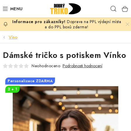
Přejít
Hleda
na
obsah
Doprava na PPL výdejní místa
PRO ŽENY
a do PPL boxů zdarma!
Víno
PRO MUŽE
Dámské tričko s potiskem Vínko
PRO DĚTI
Neohodnoceno
Podrobnosti hodnocení
DOPLŇKY
Personalizace ZDARMA
PRO PÁRY
2 + 1
VLASTNÍ MOTIV
TRIČKA