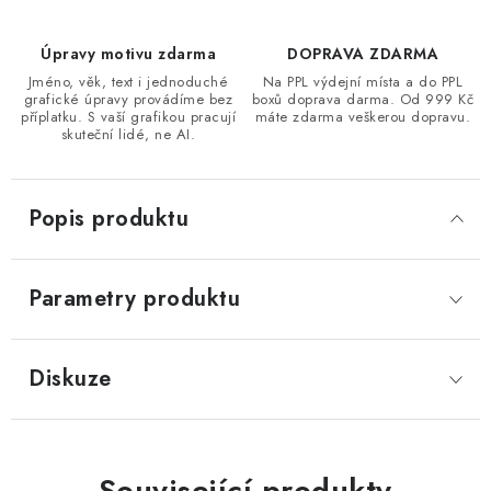
Úpravy motivu zdarma
DOPRAVA ZDARMA
Jméno, věk, text i jednoduché
Na PPL výdejní místa a do PPL
grafické úpravy provádíme bez
boxů doprava darma. Od 999 Kč
příplatku. S vaší grafikou pracují
máte zdarma veškerou dopravu.
skuteční lidé, ne AI.
Popis produktu
Parametry produktu
Diskuze
Související produkty