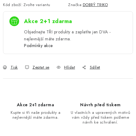
Kód zboží:
Zvolte variantu
Značka:
DOBRÝ TRIKO
Akce 2+1 zdarma
Objednejte TŘI produkty a zaplatíte jen DVA -
nejlevnější máte zdarma.
Podmínky akce
Tisk
Zeptat se
Hlídat
Sdílet
Akce 2+1 zdarma
Návrh před tiskem
Kupte si tři naše produkty a
U vlastních a upravených motivů
nejlevnější máte zdarma.
vám vždy před tiskem pošleme
návrh ke schválení.