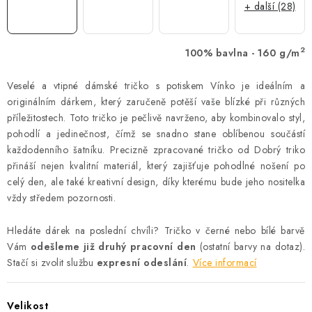
+ další (28)
2
100% bavlna - 160 g/m
Veselé a vtipné dámské tričko s potiskem Vínko je ideálním a
originálním dárkem, který zaručeně potěší vaše blízké při různých
příležitostech. Toto tričko je pečlivě navrženo, aby kombinovalo styl,
pohodlí a jedinečnost, čímž se snadno stane oblíbenou součástí
každodenního šatníku. Precizně zpracované tričko od Dobrý triko
přináší nejen kvalitní materiál, který zajišťuje pohodlné nošení po
celý den, ale také kreativní design, díky kterému bude jeho nositelka
vždy středem pozornosti.
Hledáte dárek na poslední chvíli? Tričko v černé nebo bílé barvě
Vám
odešleme již druhý pracovní den
(ostatní barvy na dotaz).
Stačí si zvolit službu
expresní odeslání
.
Více informací
Velikost