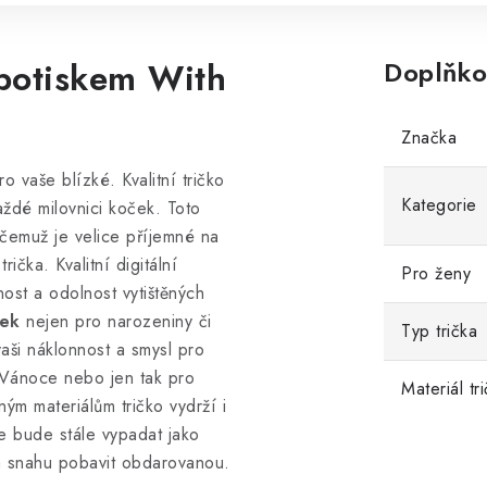
 potiskem With
Doplňko
Značka
o vaše blízké. Kvalitní tričko
Kategorie
aždé milovnici koček. Toto
 čemuž je velice příjemné na
rička. Kvalitní digitální
Pro ženy
nost a odolnost vytištěných
rek
nejen pro narozeniny či
Typ trička
vaši náklonnost a smysl pro
í, Vánoce nebo jen tak pro
Materiál tr
ným materiálům tričko vydrží i
kže bude stále vypadat jako
a snahu pobavit obdarovanou.