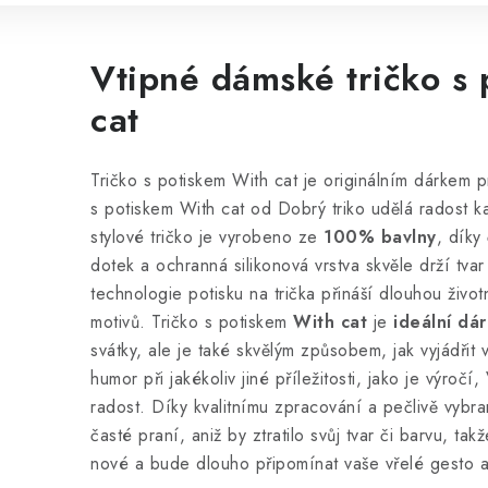
Vtipné dámské tričko s
cat
Tričko s potiskem With cat je originálním dárkem pr
s potiskem With cat od Dobrý triko udělá radost k
stylové tričko
je vyrobeno ze
100% bavlny
, díky
dotek a ochranná silikonová vrstva skvěle drží tvar t
technologie potisku na trička přináší dlouhou život
motivů. Tričko s potiskem
With cat
je
ideální dá
svátky, ale je také skvělým způsobem, jak vyjádřit 
humor při jakékoliv jiné příležitosti, jako je výroč
radost. Díky kvalitnímu zpracování a pečlivě vybra
časté praní, aniž by ztratilo svůj tvar či barvu, ta
nové a bude dlouho připomínat vaše vřelé gesto 