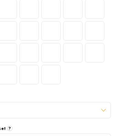
 set
?