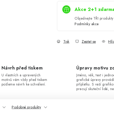
Akce 2+1 zdarm
Objednejte TŘI produkty 
Podmínky akce
Tisk
Zeptat se
Hlí
Návrh před tiskem
Úpravy motivu z
U vlastních a upravených
Jméno, věk, text i jedn
motivů vám vždy před tiskem
grafické úpravy provád
pošleme návrh ke schválení.
příplatku. S vaší grafik
pracují skuteční lidé, ne
Podobné produkty