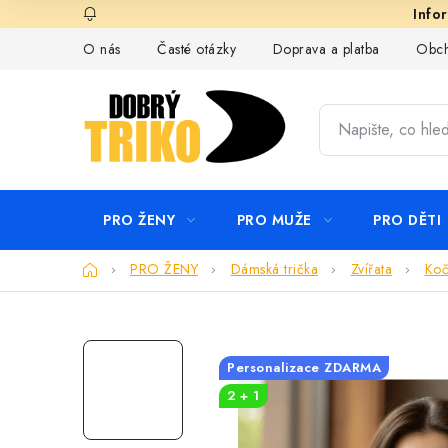
Přejít
na
O nás
Časté otázky
Doprava a platba
Obch
obsah
PRO ŽENY
PRO MUŽE
PRO DĚTI
Domů
PRO ŽENY
Dámská trička
Zvířata
Koč
Personalizace ZDARMA
2 + 1