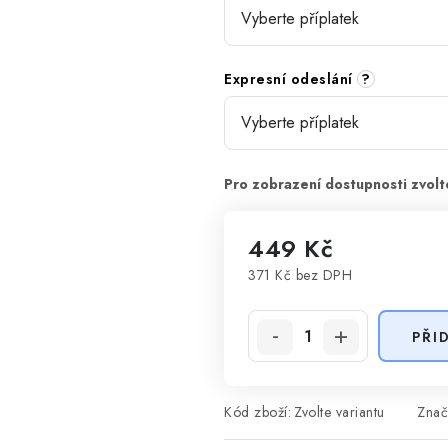
Expresní odeslání
?
449 Kč
371 Kč
bez DPH
Měrná cena:
PŘI
Kód zboží:
Zvolte variantu
Znač