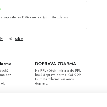
a
a zaplatíte jen DVA - nejlevnější máte zdarma.
dat
Sdílet
darma
DOPRAVA ZDARMA
oduché
Na PPL výdejní místa a do PPL
íme bez
boxů doprava darma. Od 999
ou
Kč máte zdarma veškerou
 AI.
dopravu.