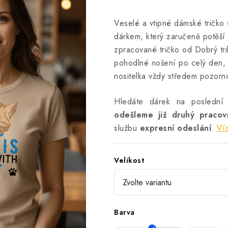
Veselé a vtipné dámské tričko 
dárkem, který zaručeně potěší 
zpracované tričko od Dobrý triko
pohodlné nošení po celý den, 
nositelka vždy středem pozorno
Hledáte dárek na poslední
odešleme již druhý praco
službu
expresní odeslání
.
Ví
Velikost
Barva