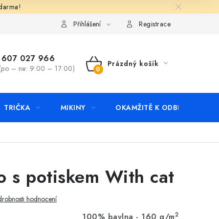
zdarma!
apište nám
Kontakty
Přihlášení
Registrace
607 027 966
Prázdný košík
(po – ne: 9:00 – 17:00)
NÁKUPNÍ
KOŠÍK
TRIČKA
MIKINY
OKAMŽITĚ K ODBĚRU
B
o s potiskem With cat
robnosti hodnocení
2
100% bavlna - 160 g/m