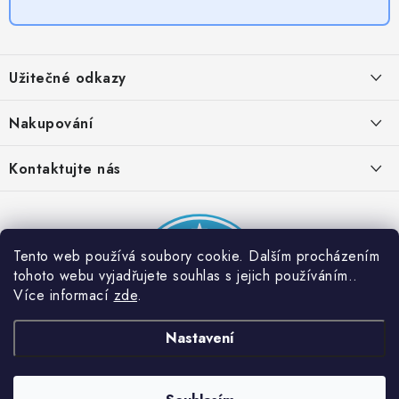
Z
á
Užitečné odkazy
p
a
Obchodní podmínky
Nakupování
t
Zásady zpracování ochrany osobních údajů
í
Časté otázky
Kontaktujte nás
Provizní systém
Doprava a platba
Napište nám
Partner stránek: Super plecháček
Podmínky akce 2 + 1 zdarma
Kontakty
Tento web používá soubory cookie. Dalším procházením
tohoto webu vyjadřujete souhlas s jejich používáním..
Více informací
zde
.
Nastavení