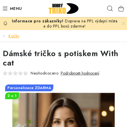
Přejít
Hleda
na
obsah
Doprava na PPL výdejní místa
PRO ŽENY
a do PPL boxů zdarma!
Kočky
PRO MUŽE
Dámské tričko s potiskem With
PRO DĚTI
cat
DOPLŇKY
Neohodnoceno
Podrobnosti hodnocení
PRO PÁRY
Personalizace ZDARMA
2 + 1
VLASTNÍ MOTIV
TRIČKA