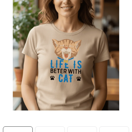
MIKINY
OKAMŽITĚ K ODBĚRU
B2B
MÁM SRDCE POMÁHÁM
VÁNOCE
PROVIZNÍ SYSTÉM
O nás
Časté otázky
Doprava a platba
Obchodní podmínky
Zásady zpracování ochrany osobních údajů
Napište nám
Kontakty