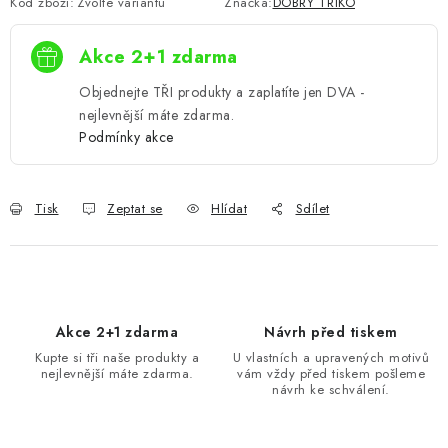
Kód zboží:
Zvolte variantu
Značka:
DOBRÝ TRIKO
Akce 2+1 zdarma
Objednejte TŘI produkty a zaplatíte jen DVA -
nejlevnější máte zdarma.
Podmínky akce
Tisk
Zeptat se
Hlídat
Sdílet
Akce 2+1 zdarma
Návrh před tiskem
Kupte si tři naše produkty a
U vlastních a upravených motivů
nejlevnější máte zdarma.
vám vždy před tiskem pošleme
návrh ke schválení.