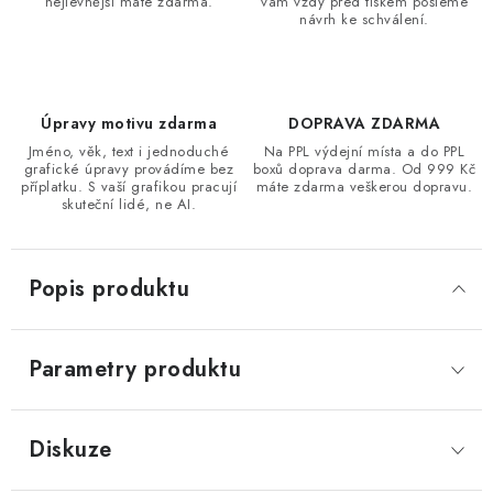
nejlevnější máte zdarma.
vám vždy před tiskem pošleme
návrh ke schválení.
Úpravy motivu zdarma
DOPRAVA ZDARMA
Jméno, věk, text i jednoduché
Na PPL výdejní místa a do PPL
grafické úpravy provádíme bez
boxů doprava darma. Od 999 Kč
příplatku. S vaší grafikou pracují
máte zdarma veškerou dopravu.
skuteční lidé, ne AI.
Popis produktu
Parametry produktu
Diskuze