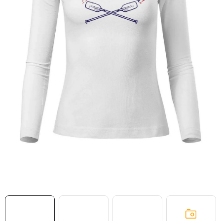
MIKINY
OKAMŽITĚ K ODBĚRU
B2B
MÁM SRDCE POMÁHÁM
VÁNOCE
PROVIZNÍ SYSTÉM
O nás
Časté otázky
Doprava a platba
Obchodní podmínky
Zásady zpracování ochrany osobních údajů
Napište nám
Kontakty