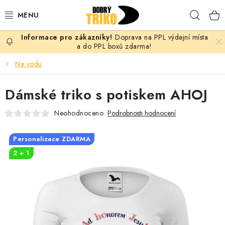
Přejít
Hleda
na
obsah
Doprava na PPL výdejní místa
PRO ŽENY
a do PPL boxů zdarma!
Na vodu
PRO MUŽE
Dámské triko s potiskem AHOJ
PRO DĚTI
Neohodnoceno
Podrobnosti hodnocení
DOPLŇKY
Personalizace ZDARMA
PRO PÁRY
2 + 1
VLASTNÍ MOTIV
TRIČKA