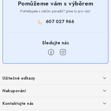
Pomůžeme vám s výběrem
Potřebujete s něčím poradit? Jsme tu pro vás!
607 027 966
Z
á
Užitečné odkazy
p
a
Obchodní podmínky
Nakupování
t
Zásady zpracování ochrany osobních údajů
í
Časté otázky
Kontaktujte nás
Provizní systém
Doprava a platba