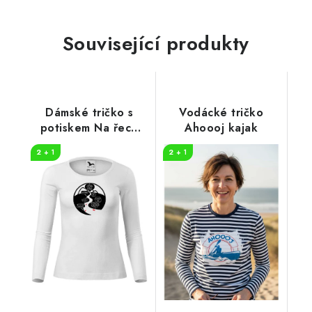
Související produkty
Dámské tričko s
Vodácké tričko
potiskem Na řece
Ahoooj kajak
dlouhý rukáv
2 + 1
2 + 1