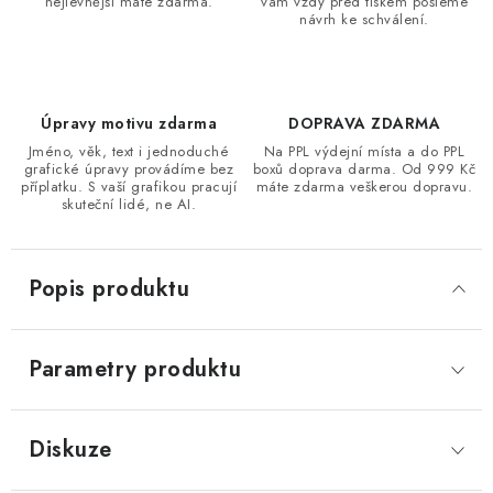
nejlevnější máte zdarma.
vám vždy před tiskem pošleme
návrh ke schválení.
Úpravy motivu zdarma
DOPRAVA ZDARMA
Jméno, věk, text i jednoduché
Na PPL výdejní místa a do PPL
grafické úpravy provádíme bez
boxů doprava darma. Od 999 Kč
příplatku. S vaší grafikou pracují
máte zdarma veškerou dopravu.
skuteční lidé, ne AI.
Popis produktu
Parametry produktu
Diskuze