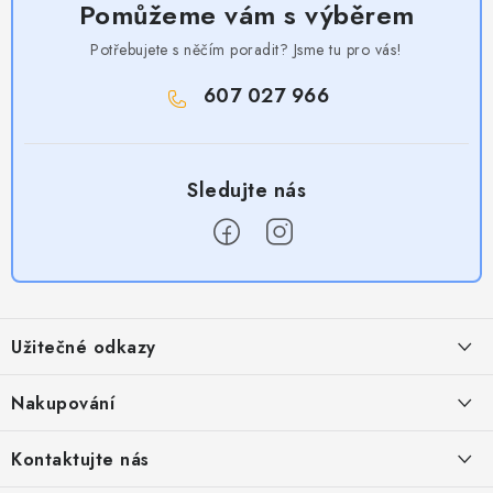
Pomůžeme vám s výběrem
Potřebujete s něčím poradit? Jsme tu pro vás!
607 027 966
Z
á
Užitečné odkazy
p
a
Obchodní podmínky
Nakupování
t
Zásady zpracování ochrany osobních údajů
í
Časté otázky
Kontaktujte nás
Provizní systém
Doprava a platba