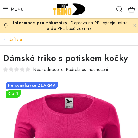
Přejít
Hleda
na
obsah
Doprava na PPL výdejní místa
PRO ŽENY
a do PPL boxů zdarma!
Zvířata
PRO MUŽE
Dámské triko s potiskem kočky
PRO DĚTI
Neohodnoceno
Podrobnosti hodnocení
DOPLŇKY
Personalizace ZDARMA
PRO PÁRY
2 + 1
VLASTNÍ MOTIV
TRIČKA