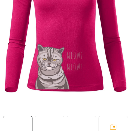
MIKINY
OKAMŽITĚ K ODBĚRU
B2B
MÁM SRDCE POMÁHÁM
VÁNOCE
PROVIZNÍ SYSTÉM
O nás
Časté otázky
Doprava a platba
Obchodní podmínky
Zásady zpracování ochrany osobních údajů
Napište nám
Kontakty