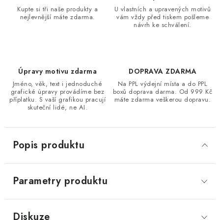
Kupte si tři naše produkty a
U vlastních a upravených motivů
nejlevnější máte zdarma.
vám vždy před tiskem pošleme
návrh ke schválení.
Úpravy motivu zdarma
DOPRAVA ZDARMA
Jméno, věk, text i jednoduché
Na PPL výdejní místa a do PPL
grafické úpravy provádíme bez
boxů doprava darma. Od 999 Kč
příplatku. S vaší grafikou pracují
máte zdarma veškerou dopravu.
skuteční lidé, ne AI.
Popis produktu
Parametry produktu
Diskuze