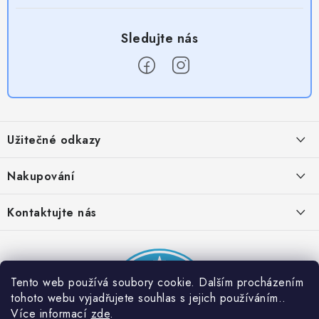
Z
á
Užitečné odkazy
p
a
Obchodní podmínky
Nakupování
t
Zásady zpracování ochrany osobních údajů
í
Časté otázky
Kontaktujte nás
Provizní systém
Doprava a platba
Napište nám
Partner stránek: Super plecháček
Podmínky akce 2 + 1 zdarma
Kontakty
Tento web používá soubory cookie. Dalším procházením
tohoto webu vyjadřujete souhlas s jejich používáním..
Více informací
zde
.