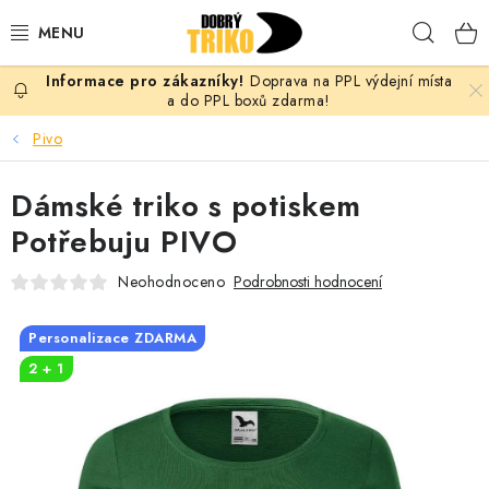
Přejít
Hleda
na
obsah
Doprava na PPL výdejní místa
PRO ŽENY
a do PPL boxů zdarma!
Pivo
PRO MUŽE
Dámské triko s potiskem
PRO DĚTI
Potřebuju PIVO
DOPLŇKY
Neohodnoceno
Podrobnosti hodnocení
PRO PÁRY
Personalizace ZDARMA
2 + 1
VLASTNÍ MOTIV
TRIČKA