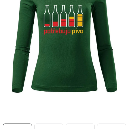
MIKINY
OKAMŽITĚ K ODBĚRU
B2B
MÁM SRDCE POMÁHÁM
VÁNOCE
PROVIZNÍ SYSTÉM
O nás
Časté otázky
Doprava a platba
Obchodní podmínky
Zásady zpracování ochrany osobních údajů
Napište nám
Kontakty