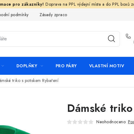
Doprava na PPL výdejní místa a do PPL boxů 
odní podmínky
Zásady zpracování ochrany osobních údajů
N
DOPLŇKY
PRO PÁRY
VLASTNÍ MOTIV
mské triko s potiskem Rybaření
Dámské triko
Neohodnoceno
Pod