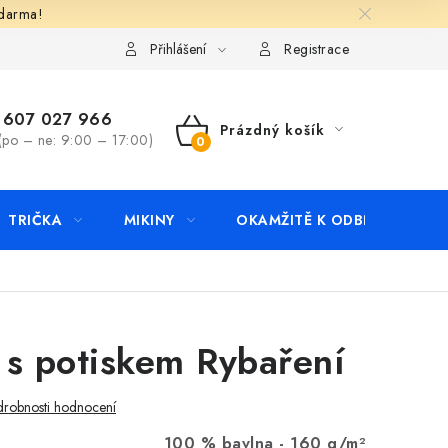
zdarma!
apište nám
Kontakty
Přihlášení
Registrace
607 027 966
Prázdný košík
(po – ne: 9:00 – 17:00)
NÁKUPNÍ
KOŠÍK
TRIČKA
MIKINY
OKAMŽITĚ K ODBĚRU
B
 s potiskem Rybaření
robnosti hodnocení
100 % bavlna -
160 g/m²