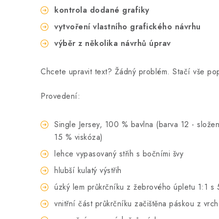
kontrola dodané grafiky
vytvoření vlastního grafického návrhu
výběr z několika návrhů úprav
Chcete upravit text? Žádný problém. Stačí vše p
Provedení:
Single Jersey, 100 % bavlna (barva 12 - složen
15 % viskóza)
lehce vypasovaný střih s bočními švy
hlubší kulatý výstřih
úzký lem průkrčníku z žebrového úpletu 1:1 s 
vnitřní část průkrčníku začištěna páskou z vrc