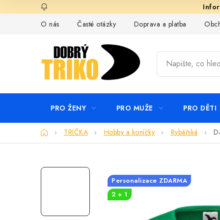
Přejít
na
O nás
Časté otázky
Doprava a platba
Obch
obsah
PRO ŽENY
PRO MUŽE
PRO DĚTI
Domů
TRIČKA
Hobby a koníčky
Rybářská
Dá
Personalizace ZDARMA
2 + 1