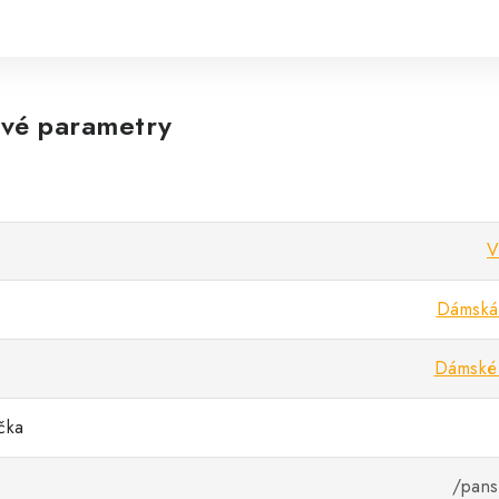
vé parametry
V
Dámská 
Dámské 
ička
/pans