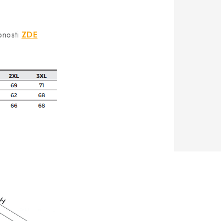
bnosti
ZDE