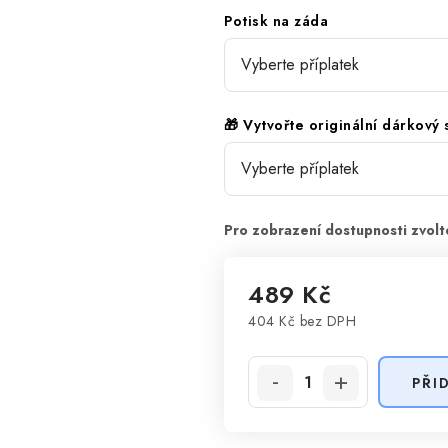
Potisk na záda
🎁 Vytvořte originální dárkový
489 Kč
404 Kč
bez DPH
Měrná cena:
PŘI