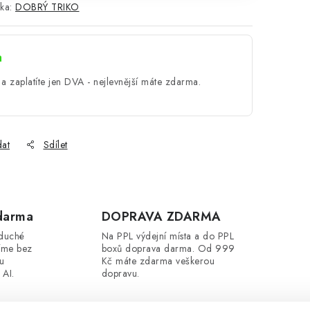
ka:
DOBRÝ TRIKO
a
a zaplatíte jen DVA - nejlevnější máte zdarma.
dat
Sdílet
darma
DOPRAVA ZDARMA
oduché
Na PPL výdejní místa a do PPL
íme bez
boxů doprava darma. Od 999
ou
Kč máte zdarma veškerou
 AI.
dopravu.