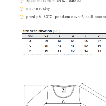
zpevnění ramenních švů páskou
dlouhé rukávy
praní při
30°C, potiskem dovnitř, další podro