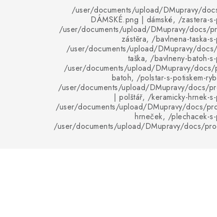
/user/documents/upload/DMupravy/doc
DÁMSKÉ.png | dámské, /zastera-s-p
/user/documents/upload/DMupravy/docs/pro
zástěra, /bavlnena-taska-s-
/user/documents/upload/DMupravy/docs/p
taška, /bavlneny-batoh-s-
/user/documents/upload/DMupravy/docs/p
batoh, /polstar-s-potiskem-ry
/user/documents/upload/DMupravy/docs/pro
| polštář, /keramicky-hrnek-s
/user/documents/upload/DMupravy/docs/pro
hrneček, /plechacek-s-
/user/documents/upload/DMupravy/docs/pro