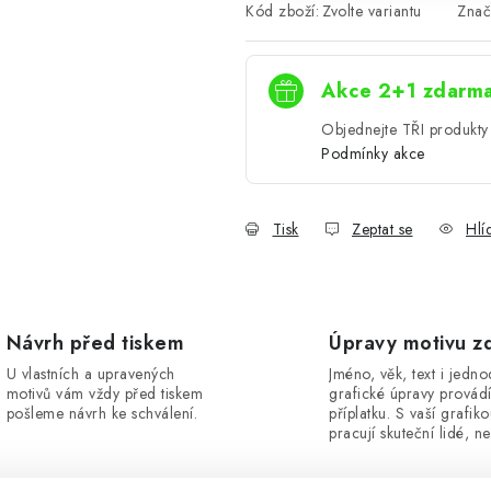
Kód zboží:
Zvolte variantu
Znač
Akce 2+1 zdarm
Objednejte TŘI produkty 
Podmínky akce
Tisk
Zeptat se
Hlí
Návrh před tiskem
Úpravy motivu z
U vlastních a upravených
Jméno, věk, text i jedn
motivů vám vždy před tiskem
grafické úpravy provád
pošleme návrh ke schválení.
příplatku. S vaší grafik
pracují skuteční lidé, ne