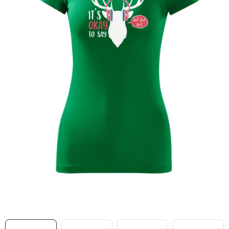
MIKINY
OKAMŽITĚ K ODBĚRU
B2B
MÁM SRDCE POMÁHÁM
VÁNOCE
PROVIZNÍ SYSTÉM
O nás
Časté otázky
Doprava a platba
Obchodní podmínky
Zásady zpracování ochrany osobních údajů
Napište nám
Kontakty