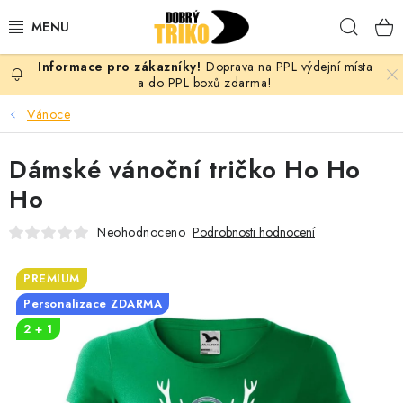
Přejít
Hleda
na
obsah
Doprava na PPL výdejní místa
PRO ŽENY
a do PPL boxů zdarma!
Vánoce
PRO MUŽE
Dámské vánoční tričko Ho Ho
PRO DĚTI
Ho
DOPLŇKY
Neohodnoceno
Podrobnosti hodnocení
PRO PÁRY
PREMIUM
Personalizace ZDARMA
VLASTNÍ MOTIV
2 + 1
TRIČKA