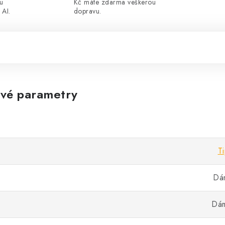
ou
Kč máte zdarma veškerou
 AI.
dopravu.
vé parametry
T
Dám
Dám