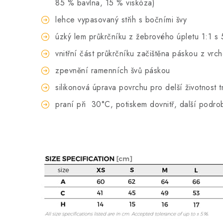
85 % bavlna, 15 % viskóza)
lehce vypasovaný střih s bočními švy
úzký lem průkrčníku z žebrového úpletu 1:1 s 
vnitřní část průkrčníku začištěna páskou z vrc
zpevnění ramenních švů páskou
silikonová úprava povrchu pro delší životnost t
praní při
30°C, potiskem dovnitř, další podro