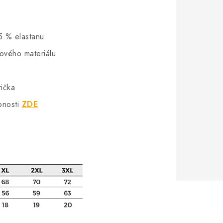
5 % elastanu
hového materiálu
rička
bnosti
ZDE