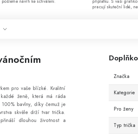
pošleme návrh ke schválení.
příplatku. S vaší grafik
pracují skuteční lidé, ne
 vánočním
Doplňko
Značka
kem pro vaše blízké. Kvalitní
Kategorie
t každé ženě, která má ráda
 100% bavlny, díky čemuž je
Pro ženy
stva skvěle drží tvar trička.
a přináší dlouhou životnost a
Typ trička