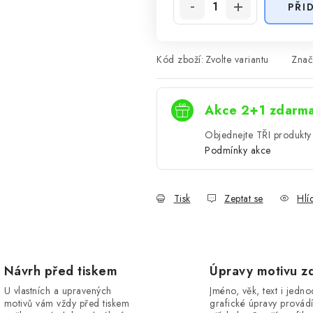
PŘI
Kód zboží:
Zvolte variantu
Znač
Akce 2+1 zdarm
Objednejte TŘI produkty 
Podmínky akce
Tisk
Zeptat se
Hlí
Návrh před tiskem
Úpravy motivu z
U vlastních a upravených
Jméno, věk, text i jedn
motivů vám vždy před tiskem
grafické úpravy provád