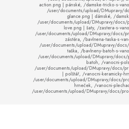
action.png | pánské, /damske-tricko-s-van
/user/documents/upload/DMupravy/d
glance.png | dámské, /damske
/user/documents/upload/DMupravy/docs/p
love.png | šaty, /zastera-s-van
/user/documents/upload/DMupravy/docs/pro
zástěra, /bavlnena-taska-s-va
/user/documents/upload/DMupravy/docs/p
taška, /bavlneny-batoh-s-van
/user/documents/upload/DMupravy/docs/p
batoh, /vanocni-pols
/user/documents/upload/DMupravy/docs/pro
| polštář, /vanocni-keramicky-hr
/user/documents/upload/DMupravy/docs/pro
hrneček, /vanocni-plechac
/user/documents/upload/DMupravy/docs/pro