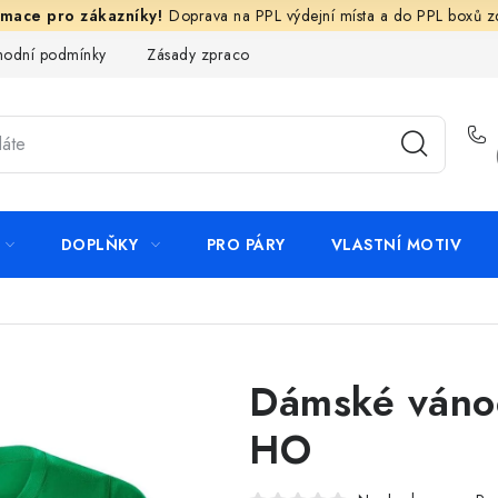
Doprava na PPL výdejní místa a do PPL boxů 
odní podmínky
Zásady zpracování ochrany osobních údajů
N
DOPLŇKY
PRO PÁRY
VLASTNÍ MOTIV
Dámské vánoč
HO