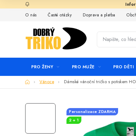
Přejít
na
O nás
Časté otázky
Doprava a platba
Obch
obsah
PRO ŽENY
PRO MUŽE
PRO DĚTI
Domů
Vánoce
Dámské vánoční tričko s potiskem HO
Personalizace ZDARMA
2 + 1