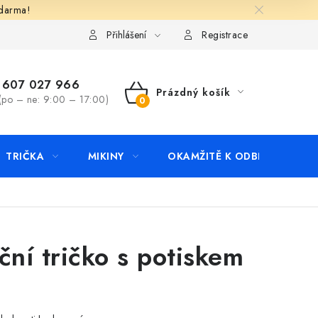
zdarma!
apište nám
Kontakty
Přihlášení
Registrace
607 027 966
Prázdný košík
(po – ne: 9:00 – 17:00)
NÁKUPNÍ
KOŠÍK
TRIČKA
MIKINY
OKAMŽITĚ K ODBĚRU
B
ní tričko s potiskem