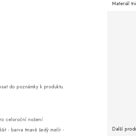
Materiál tr
opsat do poznámky k produktu.
pro celoroční nošení
Další prod
šit - barva tmavě šedý melír -