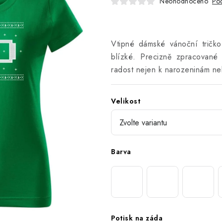
Neohodnoceno
Pod
Vtipné dámské vánoční tričk
blízké. Precizně zpracované
radost nejen k narozeninám ne
Velikost
Barva
Potisk na záda