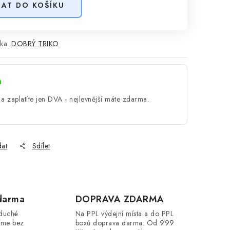
DAT DO KOŠÍKU
ka:
DOBRÝ TRIKO
a
a zaplatíte jen DVA - nejlevnější máte zdarma.
dat
Sdílet
darma
DOPRAVA ZDARMA
oduché
Na PPL výdejní místa a do PPL
íme bez
boxů doprava darma. Od 999