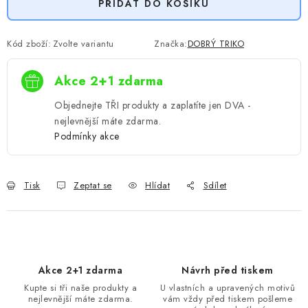
PŘIDAT DO KOŠÍKU
Kód zboží:
Zvolte variantu
Značka:
DOBRÝ TRIKO
Akce 2+1 zdarma
Objednejte TŘI produkty a zaplatíte jen DVA -
nejlevnější máte zdarma.
Podmínky akce
Tisk
Zeptat se
Hlídat
Sdílet
Akce 2+1 zdarma
Návrh před tiskem
Kupte si tři naše produkty a
U vlastních a upravených motivů
nejlevnější máte zdarma.
vám vždy před tiskem pošleme