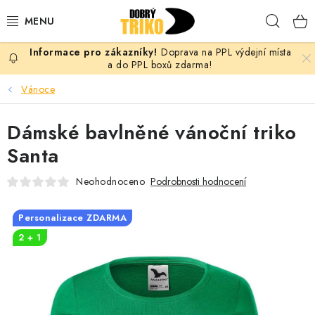
Přejít
Hleda
na
obsah
Doprava na PPL výdejní místa
PRO ŽENY
a do PPL boxů zdarma!
Vánoce
PRO MUŽE
Dámské bavlněné vánoční triko
PRO DĚTI
Santa
DOPLŇKY
Neohodnoceno
Podrobnosti hodnocení
PRO PÁRY
Personalizace ZDARMA
2 + 1
VLASTNÍ MOTIV
TRIČKA