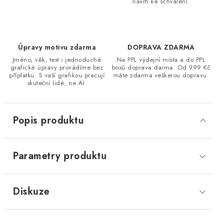
návrh ke schválení.
Úpravy motivu zdarma
DOPRAVA ZDARMA
Jméno, věk, text i jednoduché
Na PPL výdejní místa a do PPL
grafické úpravy provádíme bez
boxů doprava darma. Od 999 Kč
příplatku. S vaší grafikou pracují
máte zdarma veškerou dopravu.
skuteční lidé, ne AI.
Popis produktu
Parametry produktu
Diskuze