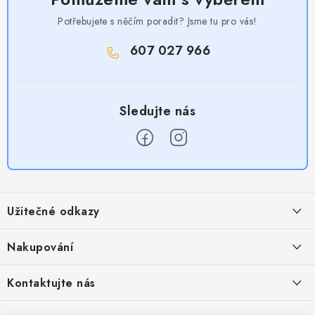
Potřebujete s něčím poradit? Jsme tu pro vás!
607 027 966
Z
á
Užitečné odkazy
p
a
Obchodní podmínky
Nakupování
t
Zásady zpracování ochrany osobních údajů
í
Časté otázky
Kontaktujte nás
Provizní systém
Doprava a platba
Napište nám