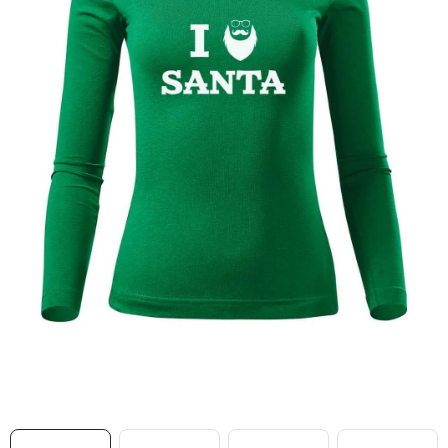
MIKINY
OKAMŽITĚ K ODBĚRU
B2B
MÁM SRDCE POMÁHÁM
VÁNOCE
PROVIZNÍ SYSTÉM
O nás
Časté otázky
Doprava a platba
Obchodní podmínky
Zásady zpracování ochrany osobních údajů
Napište nám
Kontakty