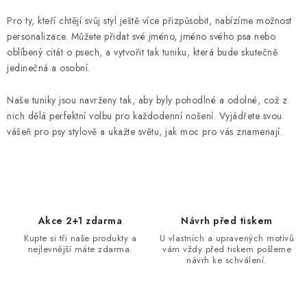
v
Pro ty, kteří chtějí svůj styl ještě více přizpůsobit, nabízíme možnost
l
personalizace. Můžete přidat své jméno, jméno svého psa nebo
á
oblíbený citát o psech, a vytvořit tak tuniku, která bude skutečně
d
jedinečná a osobní.
a
Naše tuniky jsou navrženy tak, aby byly pohodlné a odolné, což z
c
nich dělá perfektní volbu pro každodenní nošení. Vyjádřete svou
í
vášeň pro psy stylově a ukažte světu, jak moc pro vás znamenají.
p
r
v
k
y
Akce 2+1 zdarma
Návrh před tiskem
v
Kupte si tři naše produkty a
U vlastních a upravených motivů
ý
nejlevnější máte zdarma.
vám vždy před tiskem pošleme
návrh ke schválení.
p
i
s