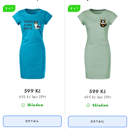
d
o
2 + 1
2 + 1
u
d
k
u
t
k
ů
t
ů
599 Kč
599 Kč
495 Kč bez DPH
495 Kč bez DPH
Skladem
Skladem