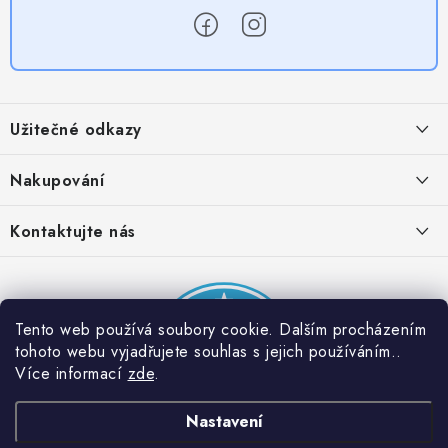
Z
á
Užitečné odkazy
p
a
Obchodní podmínky
Nakupování
t
Zásady zpracování ochrany osobních údajů
í
Časté otázky
Kontaktujte nás
Provizní systém
Doprava a platba
Napište nám
Partner stránek: Super plecháček
Podmínky akce 2 + 1 zdarma
Kontakty
Tento web používá soubory cookie. Dalším procházením
tohoto webu vyjadřujete souhlas s jejich používáním..
Více informací
zde
.
Nastavení