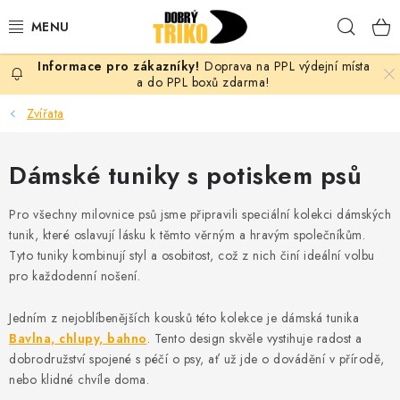
Přejít
Hleda
na
obsah
Doprava na PPL výdejní místa
PRO ŽENY
a do PPL boxů zdarma!
Zvířata
PRO MUŽE
Dámské tuniky s potiskem psů
PRO DĚTI
Pro všechny milovnice psů jsme připravili speciální kolekci dámských
DOPLŇKY
tunik, které oslavují lásku k těmto věrným a hravým společníkům.
Tyto tuniky kombinují styl a osobitost, což z nich činí ideální volbu
PRO PÁRY
pro každodenní nošení.
VLASTNÍ MOTIV
Jedním z nejoblíbenějších kousků této kolekce je dámská tunika
Bavlna, chlupy, bahno
. Tento design skvěle vystihuje radost a
TRIČKA
dobrodružství spojené s péčí o psy, ať už jde o dovádění v přírodě,
nebo klidné chvíle doma.