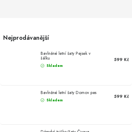
MIKINY
OKAMŽITĚ K ODBĚRU
B2B
Nejprodávanější
MÁM SRDCE POMÁHÁM
Bavlněné letní šaty Pejsek v
šálku
599 Kč
VÁNOCE
Skladem
PROVIZNÍ SYSTÉM
Bavlněné letní šaty Domov pes
O nás
Časté otázky
Doprava a platba
599 Kč
Skladem
Obchodní podmínky
Zásady zpracování ochrany osobních údajů
Napište nám
Kontakty
Dámské tričko/šaty Čivava