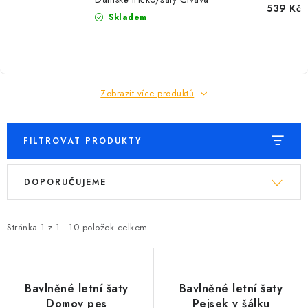
539 Kč
Skladem
Zobrazit více produktů
FILTROVAT PRODUKTY
V
Ř
DOPORUČUJEME
ý
a
p
z
i
e
Stránka
1
z
1
-
10
položek celkem
s
n
p
í
r
p
Bavlněné letní šaty
Bavlněné letní šaty
o
r
Domov pes
Pejsek v šálku