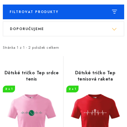
FILTROVAT PRODUKTY
V
Ř
DOPORUČUJEME
ý
a
p
z
i
e
Stránka
1
z
1
-
2
položek celkem
s
n
p
í
r
p
Dětské tričko Tep srdce
Dětské tričko Tep
o
r
tenis
tenisová raketa
d
o
2 + 1
2 + 1
u
d
k
u
t
k
ů
t