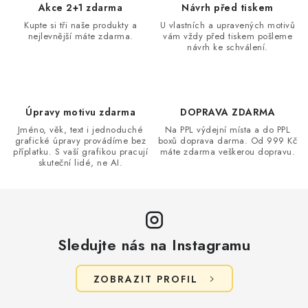
d
Akce 2+1 zdarma
Návrh před tiskem
a
Kupte si tři naše produkty a
U vlastních a upravených motivů
nejlevnější máte zdarma.
vám vždy před tiskem pošleme
c
návrh ke schválení.
í
p
r
v
Úpravy motivu zdarma
DOPRAVA ZDARMA
k
Jméno, věk, text i jednoduché
Na PPL výdejní místa a do PPL
grafické úpravy provádíme bez
boxů doprava darma. Od 999 Kč
y
příplatku. S vaší grafikou pracují
máte zdarma veškerou dopravu.
v
skuteční lidé, ne AI.
ý
p
i
s
Sledujte nás na Instagramu
u
ZOBRAZIT PROFIL