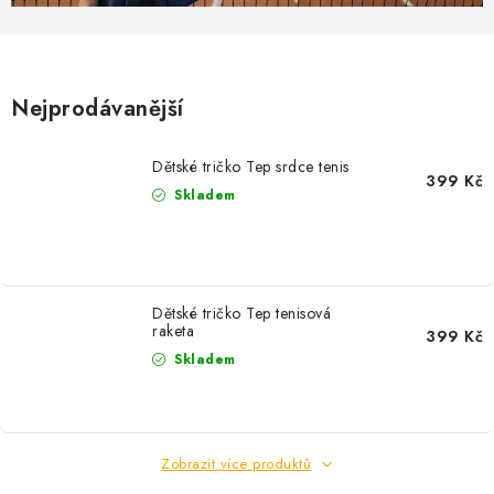
MIKINY
OKAMŽITĚ K ODBĚRU
Nejprodávanější
B2B
Dětské tričko Tep srdce tenis
MÁM SRDCE POMÁHÁM
399 Kč
Skladem
VÁNOCE
PROVIZNÍ SYSTÉM
Dětské tričko Tep tenisová
raketa
399 Kč
O nás
Časté otázky
Doprava a platba
Skladem
Obchodní podmínky
Zásady zpracování ochrany osobních údajů
Napište nám
Kontakty
Zobrazit více produktů