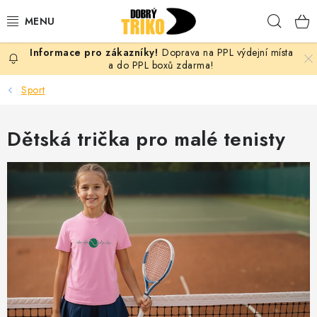
Přejít
Hleda
na
obsah
Doprava na PPL výdejní místa
PRO ŽENY
a do PPL boxů zdarma!
Sport
PRO MUŽE
Dětská trička pro malé tenisty
PRO DĚTI
DOPLŇKY
PRO PÁRY
VLASTNÍ MOTIV
TRIČKA