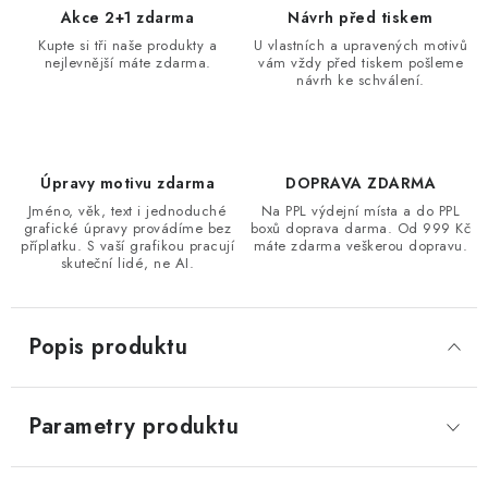
Akce 2+1 zdarma
Návrh před tiskem
Kupte si tři naše produkty a
U vlastních a upravených motivů
nejlevnější máte zdarma.
vám vždy před tiskem pošleme
návrh ke schválení.
Úpravy motivu zdarma
DOPRAVA ZDARMA
Jméno, věk, text i jednoduché
Na PPL výdejní místa a do PPL
grafické úpravy provádíme bez
boxů doprava darma. Od 999 Kč
příplatku. S vaší grafikou pracují
máte zdarma veškerou dopravu.
skuteční lidé, ne AI.
Popis produktu
Parametry produktu