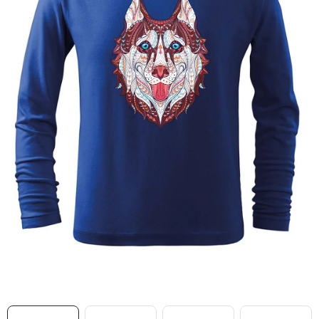
MIKINY
OKAMŽITĚ K ODBĚRU
B2B
MÁM SRDCE POMÁHÁM
VÁNOCE
PROVIZNÍ SYSTÉM
O nás
Časté otázky
Doprava a platba
Obchodní podmínky
Zásady zpracování ochrany osobních údajů
Napište nám
Kontakty