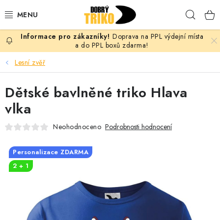
Přejít
Hleda
na
obsah
Doprava na PPL výdejní místa
PRO ŽENY
a do PPL boxů zdarma!
Lesní zvěř
PRO MUŽE
Dětské bavlněné triko Hlava
PRO DĚTI
vlka
DOPLŇKY
Neohodnoceno
Podrobnosti hodnocení
PRO PÁRY
Personalizace ZDARMA
2 + 1
VLASTNÍ MOTIV
TRIČKA