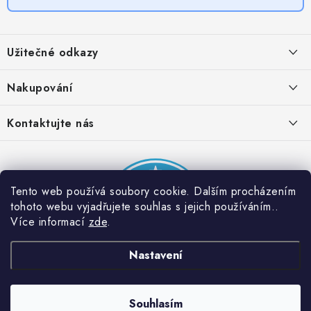
Z
á
Užitečné odkazy
p
a
Obchodní podmínky
Nakupování
t
Zásady zpracování ochrany osobních údajů
í
Časté otázky
Kontaktujte nás
Provizní systém
Doprava a platba
Napište nám
Partner stránek: Super plecháček
Podmínky akce 2 + 1 zdarma
Kontakty
Tento web používá soubory cookie. Dalším procházením
tohoto webu vyjadřujete souhlas s jejich používáním..
Více informací
zde
.
Nastavení
Souhlasím
Copyright 2026
Dobrý triko
. Všechna práva vyhrazena.