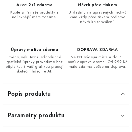
Akce 2+1 zdarma
Návrh před tiskem
Kupte si tři naše produkty a
U vlastních a upravených motivů
nejlevnější máte zdarma.
vám vždy před tiskem pošleme
návrh ke schválení.
Úpravy motivu zdarma
DOPRAVA ZDARMA
Jméno, věk, text i jednoduché
Na PPL výdejní místa a do PPL
grafické úpravy provádíme bez
boxů doprava darma. Od 999 Kč
příplatku. S vaší grafikou pracují
máte zdarma veškerou dopravu.
skuteční lidé, ne AI.
Popis produktu
Parametry produktu