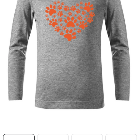
MIKINY
OKAMŽITĚ K ODBĚRU
B2B
MÁM SRDCE POMÁHÁM
VÁNOCE
PROVIZNÍ SYSTÉM
O nás
Časté otázky
Doprava a platba
Obchodní podmínky
Zásady zpracování ochrany osobních údajů
Napište nám
Kontakty