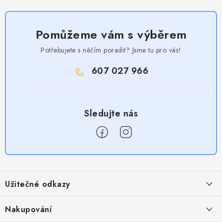
Pomůžeme vám s výběrem
Potřebujete s něčím poradit? Jsme tu pro vás!
607 027 966
Z
á
Užitečné odkazy
p
a
Obchodní podmínky
Nakupování
t
Zásady zpracování ochrany osobních údajů