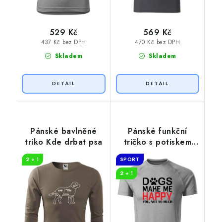
529 Kč
569 Kč
437 Kč bez DPH
470 Kč bez DPH
Skladem
Skladem
Pánské bavlněné
Pánské funkční
triko Kde drbat psa
tričko s potiskem
Dogs make me
2 + 1
SPORT
happy
2 + 1