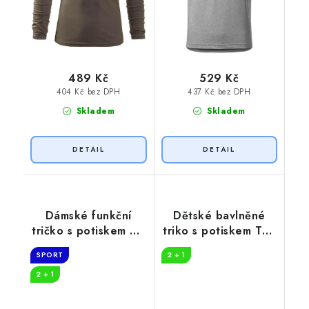
489 Kč
529 Kč
404 Kč bez DPH
437 Kč bez DPH
Skladem
Skladem
Dámské funkční
Dětské bavlněné
tričko s potiskem Na
triko s potiskem Tep
značkový triko
buldoček
SPORT
2 + 1
nemám
2 + 1