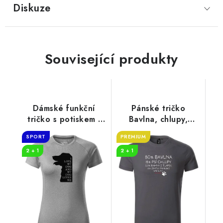
Diskuze
Související produkty
Dámské funkční
Pánské tričko
tričko s potiskem I
Bavlna, chlupy,
love my dog
bahno
SPORT
PREMIUM
2 + 1
2 + 1