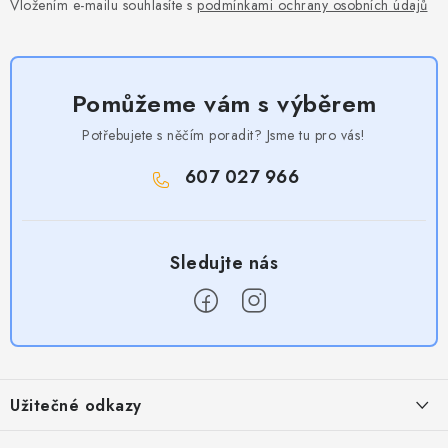
Vložením e-mailu souhlasíte s
podmínkami ochrany osobních údajů
Pomůžeme vám s výběrem
Potřebujete s něčím poradit? Jsme tu pro vás!
607 027 966
Z
á
Užitečné odkazy
p
a
Obchodní podmínky