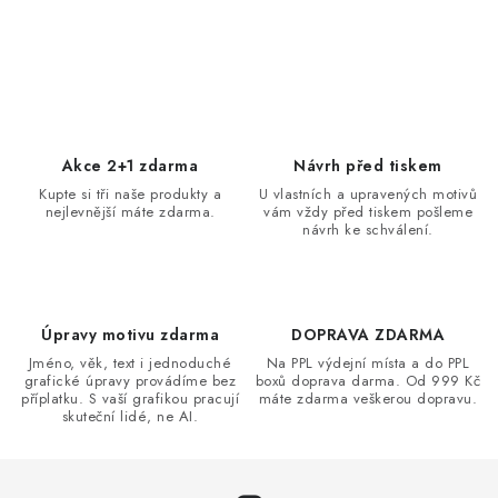
O
v
l
á
d
Akce 2+1 zdarma
Návrh před tiskem
a
Kupte si tři naše produkty a
U vlastních a upravených motivů
nejlevnější máte zdarma.
vám vždy před tiskem pošleme
c
návrh ke schválení.
í
p
r
v
Úpravy motivu zdarma
DOPRAVA ZDARMA
k
Jméno, věk, text i jednoduché
Na PPL výdejní místa a do PPL
grafické úpravy provádíme bez
boxů doprava darma. Od 999 Kč
y
příplatku. S vaší grafikou pracují
máte zdarma veškerou dopravu.
v
skuteční lidé, ne AI.
ý
p