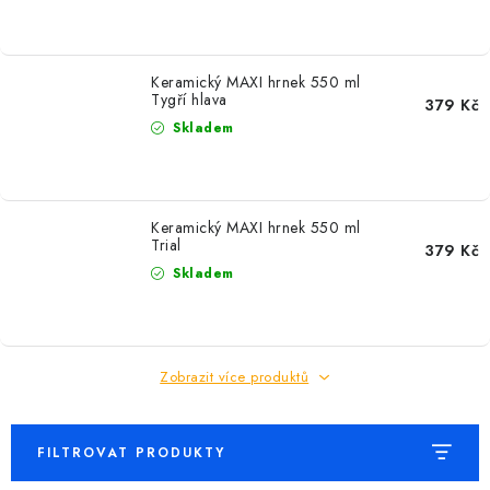
MIKINY
OKAMŽITĚ K ODBĚRU
Keramický MAXI hrnek 550 ml
Tygří hlava
379 Kč
B2B
Skladem
MÁM SRDCE POMÁHÁM
Keramický MAXI hrnek 550 ml
VÁNOCE
Trial
379 Kč
Skladem
PROVIZNÍ SYSTÉM
O nás
Časté otázky
Doprava a platba
Zobrazit více produktů
Obchodní podmínky
Zásady zpracování ochrany osobních údajů
Napište nám
Kontakty
FILTROVAT PRODUKTY