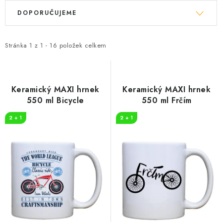
V
Ř
DOPORUČUJEME
ý
a
p
z
i
e
Stránka
1
z
1
-
16
položek celkem
s
n
p
í
r
p
Keramický MAXI hrnek
Keramický MAXI hrnek
o
r
550 ml Bicycle
550 ml Frčím
d
o
2 + 1
2 + 1
u
d
k
u
t
k
ů
t
ů