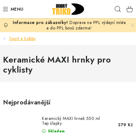
Přejít
Hleda
na
obsah
Doprava na PPL výdejní místa
PRO ŽENY
a do PPL boxů zdarma!
Sport a hobby
PRO MUŽE
Keramické MAXI hrnky pro
PRO DĚTI
cyklisty
DOPLŇKY
PRO PÁRY
Nejprodávanější
VLASTNÍ MOTIV
Keramický MAXI hrnek 550 ml
TRIČKA
Tep šlapky
379 Kč
Skladem