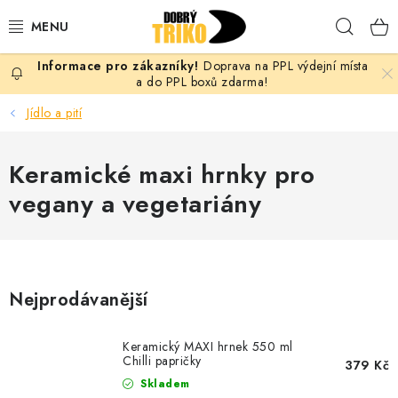
Přejít
Hleda
na
obsah
Doprava na PPL výdejní místa
PRO ŽENY
a do PPL boxů zdarma!
Jídlo a pití
PRO MUŽE
Keramické maxi hrnky pro
PRO DĚTI
vegany a vegetariány
DOPLŇKY
PRO PÁRY
Nejprodávanější
VLASTNÍ MOTIV
Keramický MAXI hrnek 550 ml
TRIČKA
Chilli papričky
379 Kč
Skladem