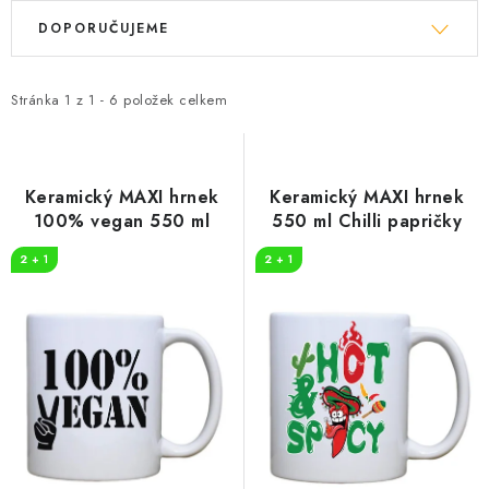
V
Ř
DOPORUČUJEME
ý
a
p
z
i
e
Stránka
1
z
1
-
6
položek celkem
s
n
p
í
r
p
Keramický MAXI hrnek
Keramický MAXI hrnek
o
r
100% vegan 550 ml
550 ml Chilli papričky
d
o
2 + 1
2 + 1
u
d
k
u
t
k
ů
t
ů