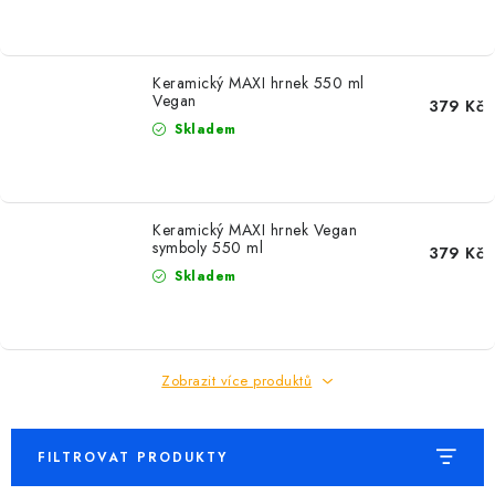
MIKINY
OKAMŽITĚ K ODBĚRU
Keramický MAXI hrnek 550 ml
Vegan
379 Kč
B2B
Skladem
MÁM SRDCE POMÁHÁM
Keramický MAXI hrnek Vegan
VÁNOCE
symboly 550 ml
379 Kč
Skladem
PROVIZNÍ SYSTÉM
O nás
Časté otázky
Doprava a platba
Zobrazit více produktů
Obchodní podmínky
Zásady zpracování ochrany osobních údajů
Napište nám
Kontakty
FILTROVAT PRODUKTY