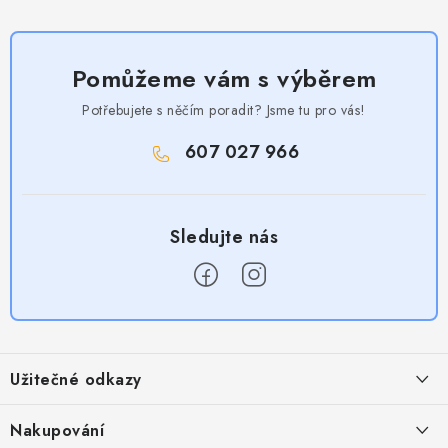
Pomůžeme vám s výběrem
Potřebujete s něčím poradit? Jsme tu pro vás!
607 027 966
Z
á
Užitečné odkazy
p
a
Obchodní podmínky
Nakupování
t