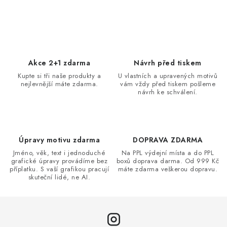
O
v
l
á
d
Akce 2+1 zdarma
Návrh před tiskem
a
Kupte si tři naše produkty a
U vlastních a upravených motivů
nejlevnější máte zdarma.
vám vždy před tiskem pošleme
c
návrh ke schválení.
í
p
r
v
Úpravy motivu zdarma
DOPRAVA ZDARMA
k
Jméno, věk, text i jednoduché
Na PPL výdejní místa a do PPL
grafické úpravy provádíme bez
boxů doprava darma. Od 999 Kč
y
příplatku. S vaší grafikou pracují
máte zdarma veškerou dopravu.
v
skuteční lidé, ne AI.
ý
p
i