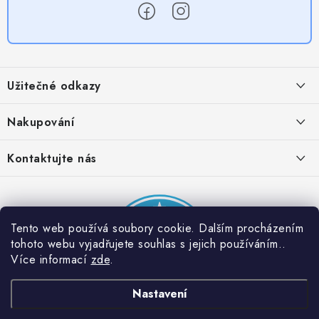
Z
á
Užitečné odkazy
p
a
Obchodní podmínky
Nakupování
t
Zásady zpracování ochrany osobních údajů
í
Časté otázky
Kontaktujte nás
Provizní systém
Doprava a platba
Napište nám
Partner stránek: Super plecháček
Podmínky akce 2 + 1 zdarma
Kontakty
Tento web používá soubory cookie. Dalším procházením
tohoto webu vyjadřujete souhlas s jejich používáním..
Více informací
zde
.
Nastavení