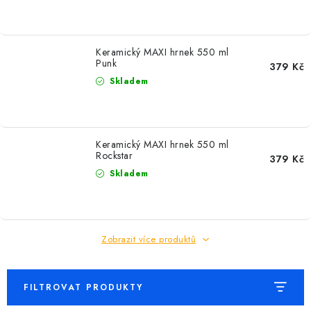
MIKINY
OKAMŽITĚ K ODBĚRU
Keramický MAXI hrnek 550 ml
Punk
379 Kč
B2B
Skladem
MÁM SRDCE POMÁHÁM
Keramický MAXI hrnek 550 ml
VÁNOCE
Rockstar
379 Kč
Skladem
PROVIZNÍ SYSTÉM
O nás
Časté otázky
Doprava a platba
Zobrazit více produktů
Obchodní podmínky
Zásady zpracování ochrany osobních údajů
Napište nám
Kontakty
FILTROVAT PRODUKTY