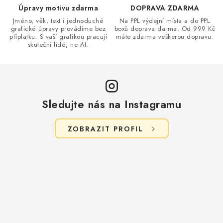
v
Úpravy motivu zdarma
DOPRAVA ZDARMA
k
Jméno, věk, text i jednoduché
Na PPL výdejní místa a do PPL
grafické úpravy provádíme bez
boxů doprava darma. Od 999 Kč
y
příplatku. S vaší grafikou pracují
máte zdarma veškerou dopravu.
v
skuteční lidé, ne AI.
ý
p
i
s
Sledujte nás na Instagramu
u
ZOBRAZIT PROFIL