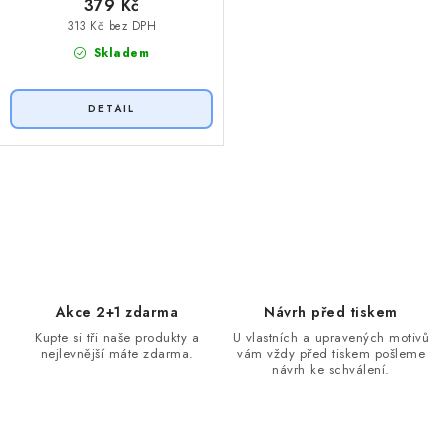
379 Kč
313 Kč bez DPH
Skladem
O
v
l
á
d
Akce 2+1 zdarma
Návrh před tiskem
a
Kupte si tři naše produkty a
U vlastních a upravených motivů
nejlevnější máte zdarma.
vám vždy před tiskem pošleme
c
návrh ke schválení.
í
p
r