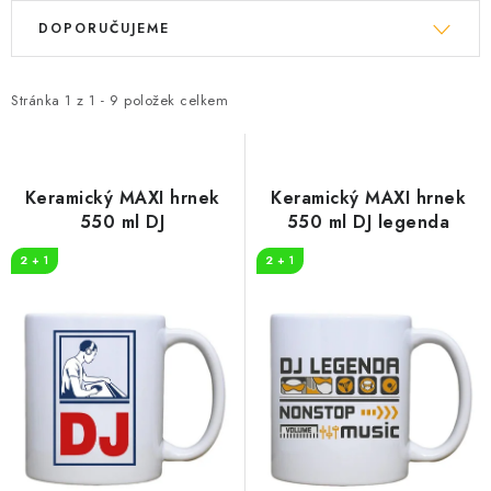
V
Ř
DOPORUČUJEME
ý
a
p
z
i
e
Stránka
1
z
1
-
9
položek celkem
s
n
p
í
r
p
Keramický MAXI hrnek
Keramický MAXI hrnek
o
r
550 ml DJ
550 ml DJ legenda
d
o
2 + 1
2 + 1
u
d
k
u
t
k
ů
t
ů