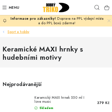
Přejít
Hleda
na
obsah
Doprava na PPL výdejní místa
PRO ŽENY
a do PPL boxů zdarma!
Sport a hobby
PRO MUŽE
Keramické MAXI hrnky s
PRO DĚTI
hudebními motivy
DOPLŇKY
PRO PÁRY
Nejprodávanější
VLASTNÍ MOTIV
Keramický MAXI hrnek 550 ml I
TRIČKA
love music
379 Kč
Skladem