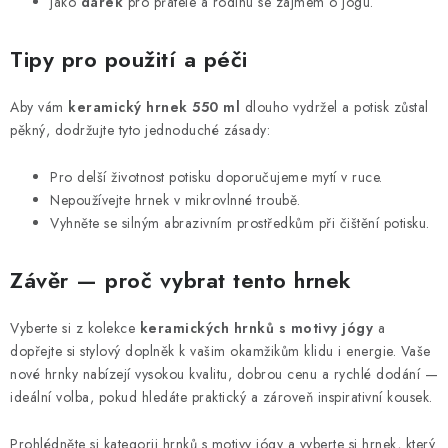
jako
dárek
pro přátele a rodinu se zájmem o jógu.
Tipy pro použití a péči
Aby vám
keramický hrnek 550 ml
dlouho vydržel a potisk zůstal
pěkný, dodržujte tyto jednoduché zásady:
Pro delší životnost potisku doporučujeme mytí v ruce.
Nepoužívejte hrnek v mikrovlnné troubě.
Vyhněte se silným abrazivním prostředkům při čištění potisku.
Závěr — proč vybrat tento hrnek
Vyberte si z kolekce
keramických hrnků s motivy jógy
a
dopřejte si stylový doplněk k vašim okamžikům klidu i energie. Vaše
nové hrnky nabízejí vysokou kvalitu, dobrou cenu a rychlé dodání —
ideální volba, pokud hledáte praktický a zároveň inspirativní kousek.
Prohlédněte si
kategorii hrnků s motivy jógy
a vyberte si hrnek, který