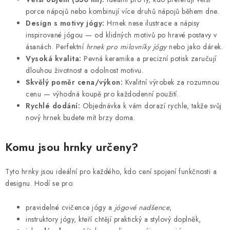
r
porce nápojů nebo kombinují více druhů nápojů během dne.
v
Design s motivy jógy:
Hrnek nese ilustrace a nápisy
k
inspirované jógou — od klidných motivů po hravé postavy v
y
ásanách. Perfektní
hrnek pro milovníky jógy
nebo jako dárek.
v
Vysoká kvalita:
Pevná keramika a precizní potisk zaručují
ý
dlouhou životnost a odolnost motivu.
p
Skvělý poměr cena/výkon:
Kvalitní výrobek za rozumnou
i
cenu — výhodná koupě pro každodenní použití.
Rychlé dodání:
Objednávka k vám dorazí rychle, takže svůj
s
nový hrnek budete mít brzy doma.
u
Komu jsou hrnky určeny?
Tyto hrnky jsou ideální pro každého, kdo cení spojení funkčnosti a
designu. Hodí se pro:
pravidelné cvičence jógy a
jógové nadšence
,
instruktory jógy, kteří chtějí praktický a stylový doplněk,