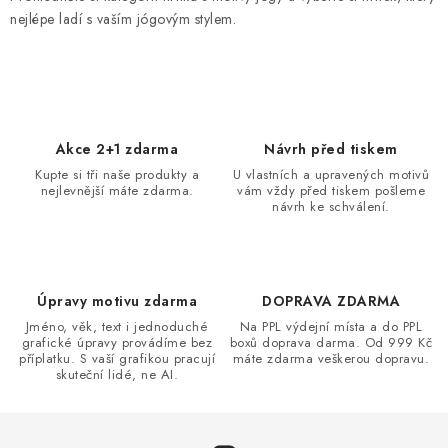
nejlépe ladí s vaším jógovým stylem.
Akce 2+1 zdarma
Návrh před tiskem
Kupte si tři naše produkty a
U vlastních a upravených motivů
nejlevnější máte zdarma.
vám vždy před tiskem pošleme
návrh ke schválení.
Úpravy motivu zdarma
DOPRAVA ZDARMA
Jméno, věk, text i jednoduché
Na PPL výdejní místa a do PPL
grafické úpravy provádíme bez
boxů doprava darma. Od 999 Kč
příplatku. S vaší grafikou pracují
máte zdarma veškerou dopravu.
skuteční lidé, ne AI.