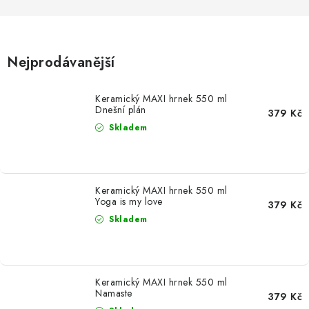
MIKINY
OKAMŽITĚ K ODBĚRU
Nejprodávanější
B2B
Keramický MAXI hrnek 550 ml
MÁM SRDCE POMÁHÁM
Dnešní plán
379 Kč
Skladem
VÁNOCE
PROVIZNÍ SYSTÉM
Keramický MAXI hrnek 550 ml
Yoga is my love
379 Kč
O nás
Časté otázky
Doprava a platba
Skladem
Obchodní podmínky
Zásady zpracování ochrany osobních údajů
Napište nám
Keramický MAXI hrnek 550 ml
Kontakty
Namaste
379 Kč