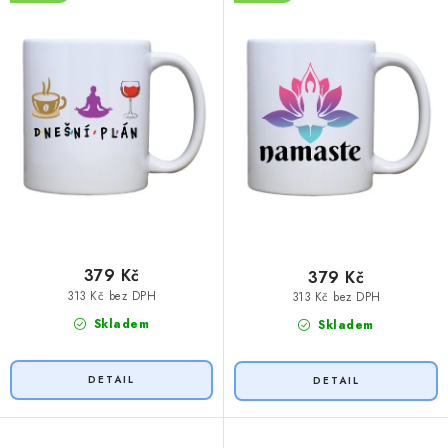
u
d
k
u
t
k
ů
t
ů
379 Kč
379 Kč
313 Kč bez DPH
313 Kč bez DPH
Skladem
Skladem