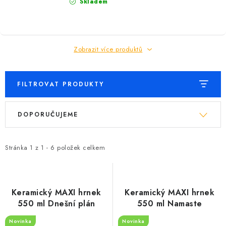
Skladem
Zobrazit více produktů
FILTROVAT PRODUKTY
V
Ř
DOPORUČUJEME
ý
a
p
z
i
e
Stránka
1
z
1
-
6
položek celkem
s
n
p
í
r
p
Keramický MAXI hrnek
Keramický MAXI hrnek
o
r
550 ml Dnešní plán
550 ml Namaste
d
o
Novinka
Novinka