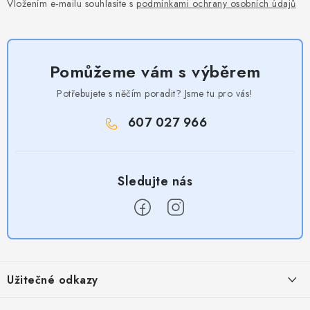
Vložením e-mailu souhlasíte s
podmínkami ochrany osobních údajů
Pomůžeme vám s výběrem
Potřebujete s něčím poradit? Jsme tu pro vás!
607 027 966
Z
á
Užitečné odkazy
p
a
Obchodní podmínky