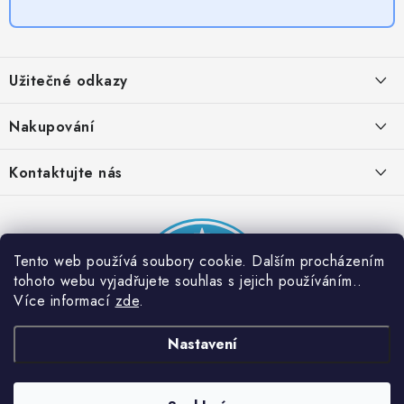
Z
á
Užitečné odkazy
p
a
Obchodní podmínky
Nakupování
t
Zásady zpracování ochrany osobních údajů
í
Časté otázky
Kontaktujte nás
Provizní systém
Doprava a platba
Napište nám
Partner stránek: Super plecháček
Podmínky akce 2 + 1 zdarma
Kontakty
Tento web používá soubory cookie. Dalším procházením
tohoto webu vyjadřujete souhlas s jejich používáním..
Více informací
zde
.
Nastavení