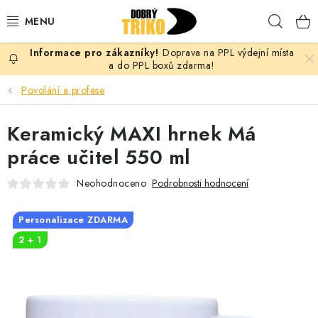
Přejít
Hleda
na
obsah
Doprava na PPL výdejní místa
PRO ŽENY
a do PPL boxů zdarma!
Povolání a profese
PRO MUŽE
Keramický MAXI hrnek Má
PRO DĚTI
práce učitel 550 ml
DOPLŇKY
Neohodnoceno
Podrobnosti hodnocení
PRO PÁRY
Personalizace ZDARMA
2 + 1
VLASTNÍ MOTIV
TRIČKA