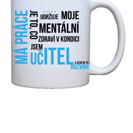
MIKINY
OKAMŽITĚ K ODBĚRU
B2B
MÁM SRDCE POMÁHÁM
VÁNOCE
PROVIZNÍ SYSTÉM
O nás
Časté otázky
Doprava a platba
Obchodní podmínky
Zásady zpracování ochrany osobních údajů
Napište nám
Kontakty