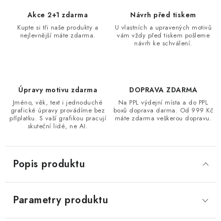
Akce 2+1 zdarma
Návrh před tiskem
Kupte si tři naše produkty a
U vlastních a upravených motivů
nejlevnější máte zdarma.
vám vždy před tiskem pošleme
návrh ke schválení.
Úpravy motivu zdarma
DOPRAVA ZDARMA
Jméno, věk, text i jednoduché
Na PPL výdejní místa a do PPL
grafické úpravy provádíme bez
boxů doprava darma. Od 999 Kč
příplatku. S vaší grafikou pracují
máte zdarma veškerou dopravu.
skuteční lidé, ne AI.
Popis produktu
Parametry produktu