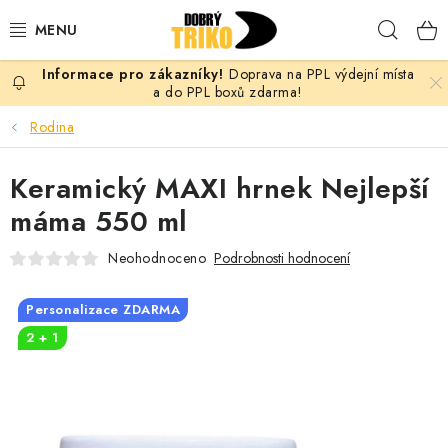
Přejít
Hleda
na
obsah
Doprava na PPL výdejní místa
PRO ŽENY
a do PPL boxů zdarma!
Rodina
PRO MUŽE
Keramický MAXI hrnek Nejlepší
PRO DĚTI
máma 550 ml
DOPLŇKY
Neohodnoceno
Podrobnosti hodnocení
PRO PÁRY
Personalizace ZDARMA
2 + 1
VLASTNÍ MOTIV
TRIČKA