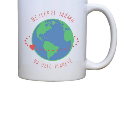
MIKINY
OKAMŽITĚ K ODBĚRU
B2B
MÁM SRDCE POMÁHÁM
VÁNOCE
PROVIZNÍ SYSTÉM
O nás
Časté otázky
Doprava a platba
Obchodní podmínky
Zásady zpracování ochrany osobních údajů
Napište nám
Kontakty