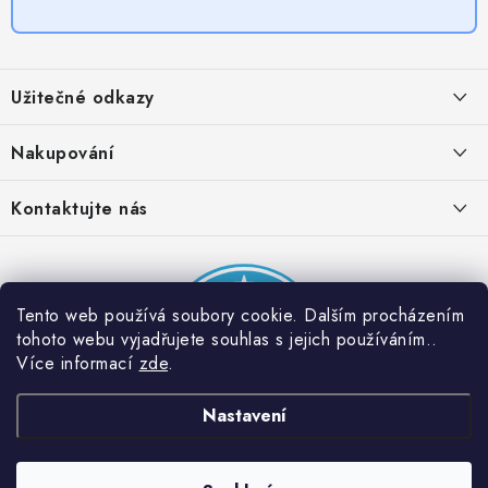
Z
á
Užitečné odkazy
p
a
Obchodní podmínky
Nakupování
t
Zásady zpracování ochrany osobních údajů
í
Časté otázky
Kontaktujte nás
Provizní systém
Doprava a platba
Napište nám
Partner stránek: Super plecháček
Podmínky akce 2 + 1 zdarma
Kontakty
Tento web používá soubory cookie. Dalším procházením
tohoto webu vyjadřujete souhlas s jejich používáním..
Více informací
zde
.
Nastavení