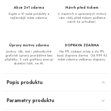
Akce 2+1 zdarma
Návrh před tiskem
Kupte si tři naše produkty a
U vlastních a upravených motivů
nejlevnější máte zdarma.
vám vždy před tiskem pošleme
návrh ke schválení.
Úpravy motivu zdarma
DOPRAVA ZDARMA
Jméno, věk, text i jednoduché
Na PPL výdejní místa a do PPL
grafické úpravy provádíme bez
boxů doprava darma. Od 999 Kč
příplatku. S vaší grafikou pracují
máte zdarma veškerou dopravu.
skuteční lidé, ne AI.
Popis produktu
Parametry produktu