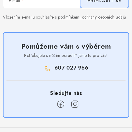
E-mail
PŘIHLÁSIT SE
Vložením e-mailu souhlasíte s
podmínkami ochrany osobních údajů
Pomůžeme vám s výběrem
Potřebujete s něčím poradit? Jsme tu pro vás!
607 027 966
Z
á