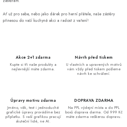
d
zástěrám.
a
Ať už pro sebe, nebo jako dárek pro herní přátele, naše zástěry
c
přinesou do vaší kuchyně akci a radost z vaření!
í
p
r
v
k
Akce 2+1 zdarma
Návrh před tiskem
y
Kupte si tři naše produkty a
U vlastních a upravených motivů
v
nejlevnější máte zdarma.
vám vždy před tiskem pošleme
ý
návrh ke schválení.
p
i
s
Úpravy motivu zdarma
DOPRAVA ZDARMA
u
Jméno, věk, text i jednoduché
Na PPL výdejní místa a do PPL
grafické úpravy provádíme bez
boxů doprava darma. Od 999 Kč
příplatku. S vaší grafikou pracují
máte zdarma veškerou dopravu.
skuteční lidé, ne AI.