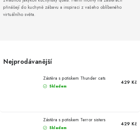
zvládnou jakýkoli kuchyňský quest. Herní motivy na zástěrách
MIKINY
přinášejí do kuchyně zábavu a inspiraci z vašeho oblíbeného
virtuálního světa.
OKAMŽITĚ K ODBĚRU
B2B
MÁM SRDCE POMÁHÁM
Nejprodávanější
VÁNOCE
Zástěra s potiskem Thunder cats
PROVIZNÍ SYSTÉM
429 Kč
Skladem
O nás
Časté otázky
Doprava a platba
Obchodní podmínky
Zásady zpracování ochrany osobních údajů
Napište nám
Zástěra s potiskem Terror sisters
429 Kč
Skladem
Kontakty