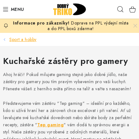
Přejít
Hleda
na
obsah
Doprava na PPL výdejní místa
PRO ŽENY
a do PPL boxů zdarma!
Sport a hobby
PRO MUŽE
Kuchařské zástěry pro gamery
PRO DĚTI
Ahoj hráči! Pokud milujete gaming stejně jako dobré jídlo, naše
DOPLŇKY
zástěry pro gamery jsou tím pravým vybavením pro vaši kuchyň.
Přeneste vášeň z herního světa přímo na talíř a vařte s nasazením!
PRO PÁRY
Představujeme vám zástěru "Tep gaming" – ideální pro každého,
VLASTNÍ MOTIV
kdo si užívá hraní her a zároveň chce excelovat i při vaření. Ať už
levelujete své kuchařské dovednosti nebo sbíráte body za perfektní
TRIČKA
recepty, zástěra "
Tep gaming
" vám dodá tu správnou energii a
styl. Naše zástěry jsou vyrobené z odolných materiálů, které