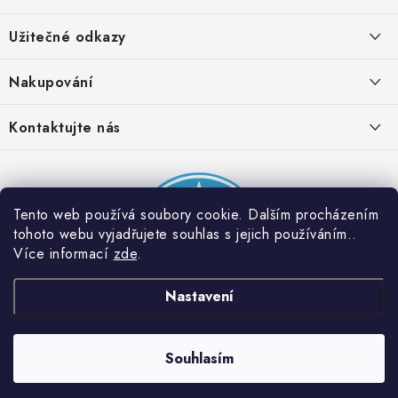
á
Užitečné odkazy
p
a
Obchodní podmínky
Nakupování
t
Zásady zpracování ochrany osobních údajů
í
Časté otázky
Kontaktujte nás
Provizní systém
Doprava a platba
Napište nám
Partner stránek: Super plecháček
Podmínky akce 2 + 1 zdarma
Kontakty
Tento web používá soubory cookie. Dalším procházením
tohoto webu vyjadřujete souhlas s jejich používáním..
Více informací
zde
.
Nastavení
Souhlasím
Copyright 2026
Dobrý triko
. Všechna práva vyhrazena.
Vytvořil Shoptet