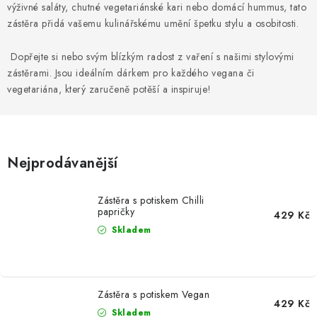
MIKINY
výživné saláty, chutné vegetariánské kari nebo domácí hummus, tato
zástěra přidá vašemu kulinářskému umění špetku stylu a osobitosti.
OKAMŽITĚ K ODBĚRU
Dopřejte si nebo svým blízkým radost z vaření s našimi stylovými
zástěrami. Jsou ideálním dárkem pro každého vegana či
B2B
vegetariána, který zaručeně potěší a inspiruje!
MÁM SRDCE POMÁHÁM
VÁNOCE
Nejprodávanější
PROVIZNÍ SYSTÉM
Zástěra s potiskem Chilli
papričky
429 Kč
O nás
Časté otázky
Doprava a platba
Skladem
Obchodní podmínky
Zásady zpracování ochrany osobních údajů
Napište nám
Kontakty
Zástěra s potiskem Vegan
429 Kč
Skladem