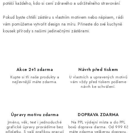
d
potěší každého, kdo si cení zdravého a udržitelného stravování.
a
Pokud byste chtěli zástěru s vlastním motivem nebo nápisem, rádi
c
vám pomůžeme vytvořit design na míru. Přineste do své kuchyně
í
kousek přírody s našimi jedinečnými zástěrami.
p
r
v
k
y
Akce 2+1 zdarma
Návrh před tiskem
v
Kupte si tři naše produkty a
U vlastních a upravených motivů
ý
nejlevnější máte zdarma.
vám vždy před tiskem pošleme
návrh ke schválení.
p
i
s
u
Úpravy motivu zdarma
DOPRAVA ZDARMA
Jméno, věk, text i jednoduché
Na PPL výdejní místa a do PPL
grafické úpravy provádíme bez
boxů doprava darma. Od 999 Kč
příplatku. S vaší grafikou pracují
máte zdarma veškerou dopravu.