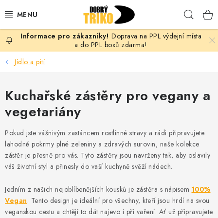
Přejít
Hleda
na
obsah
Doprava na PPL výdejní místa
PRO ŽENY
a do PPL boxů zdarma!
Jídlo a pití
PRO MUŽE
Kuchařské zástěry pro vegany a
PRO DĚTI
vegetariány
DOPLŇKY
Pokud jste vášnivým zastáncem rostlinné stravy a rádi připravujete
PRO PÁRY
lahodné pokrmy plné zeleniny a zdravých surovin, naše kolekce
zástěr je přesně pro vás. Tyto zástěry jsou navrženy tak, aby oslavily
váš životní styl a přinesly do vaší kuchyně svěží nádech.
VLASTNÍ MOTIV
Jedním z našich nejoblíbenějších kousků je zástěra s nápisem
100%
TRIČKA
Vegan
. Tento design je ideální pro všechny, kteří jsou hrdí na svou
veganskou cestu a chtějí to dát najevo i při vaření. Ať už připravujete