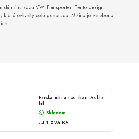
gendárnímu vozu VW Transporter. Tento design
 které ovlivnily celé generace. Mikina je vyrobena
ách.
Pánská mikina s potiskem Double
kill
Skladem
1 025 Kč
od