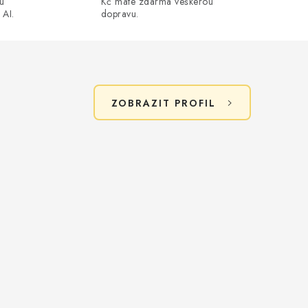
ou
Kč máte zdarma veškerou
 AI.
dopravu.
ZOBRAZIT PROFIL