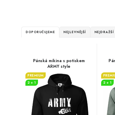
Ř
DOPORUČUJEME
NEJLEVNĚJŠÍ
NEJDRAŽŠÍ
a
V
z
ý
e
Pánská mikina s potiskem
Pá
p
ARMY style
n
i
PREMIUM
PREMI
í
2 + 1
2 + 1
s
p
p
r
r
o