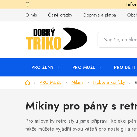
Přejít
na
O nás
Časté otázky
Doprava a platba
Obch
obsah
PRO ŽENY
PRO MUŽE
PRO DĚTI
Domů
PRO MUŽE
Mikiny
Hobby a koníčky
R
Mikiny pro pány s ret
Pro milovníky retro stylu jsme připravili kolekci p
takže můžete vyjádřit svou vášeň pro nostalgii a retr