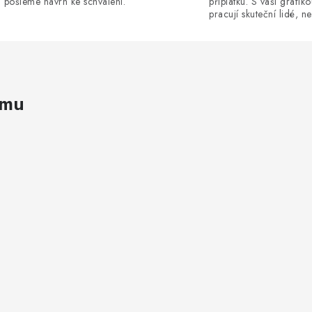
pošleme návrh ke schválení.
příplatku. S vaší grafik
pracují skuteční lidé, ne
amu