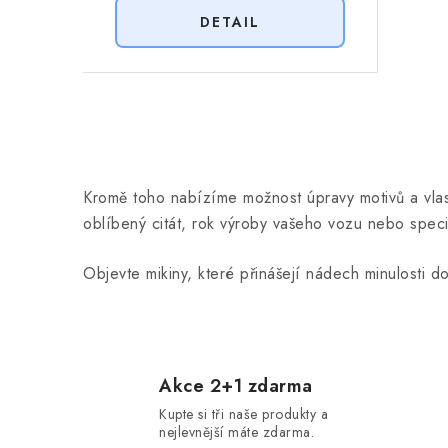
O
v
Kromě toho nabízíme možnost úpravy motivů a vlast
l
oblíbený citát, rok výroby vašeho vozu nebo speciá
á
Objevte mikiny, které přinášejí nádech minulosti d
d
a
c
í
Akce 2+1 zdarma
p
Kupte si tři naše produkty a
nejlevnější máte zdarma.