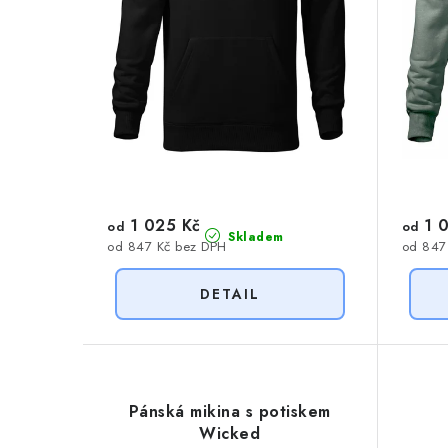
o
d
d
u
u
k
k
t
t
ů
ů
1 025 Kč
1 0
od
od
Skladem
od 847 Kč bez DPH
od 847
Pánská mikina s potiskem
Wicked