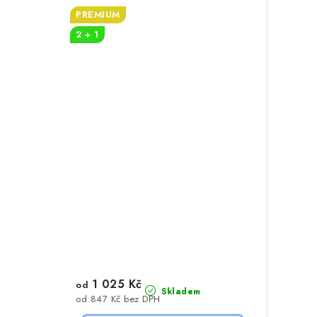
PREMIUM
2 + 1
1 025 Kč
od
Skladem
od 847 Kč bez DPH