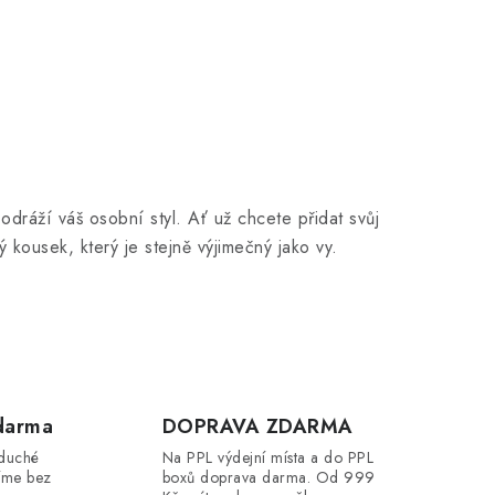
dráží váš osobní styl. Ať už chcete přidat svůj
 kousek, který je stejně výjimečný jako vy.
darma
DOPRAVA ZDARMA
oduché
Na PPL výdejní místa a do PPL
íme bez
boxů doprava darma. Od 999