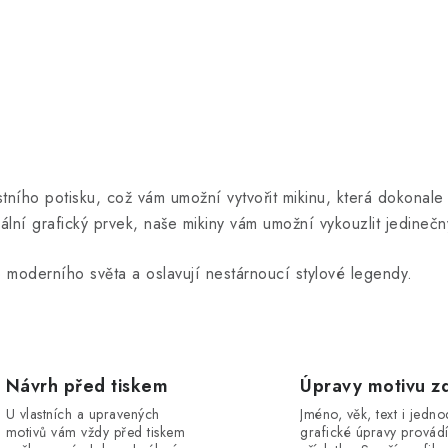
ního potisku, což vám umožní vytvořit mikinu, která dokonale o
lní grafický prvek, naše mikiny vám umožní vykouzlit jedinečný
o moderního světa a oslavují nestárnoucí stylové legendy.
Návrh před tiskem
Úpravy motivu z
U vlastních a upravených
Jméno, věk, text i jedn
motivů vám vždy před tiskem
grafické úpravy provád