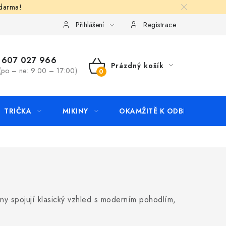
zdarma!
apište nám
Kontakty
Přihlášení
Registrace
607 027 966
Prázdný košík
(po – ne: 9:00 – 17:00)
NÁKUPNÍ
KOŠÍK
TRIČKA
MIKINY
OKAMŽITĚ K ODBĚRU
B
ikiny spojují klasický vzhled s moderním pohodlím,