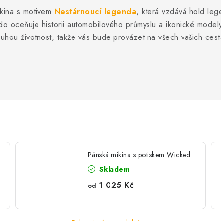
ikina s motivem
Nestárnoucí legenda
, která vzdává hold le
o oceňuje historii automobilového průmyslu a ikonické modely,
dlouhou životnost, takže vás bude provázet na všech vašich cest
Pánská mikina s potiskem Wicked
Skladem
1 025 Kč
od