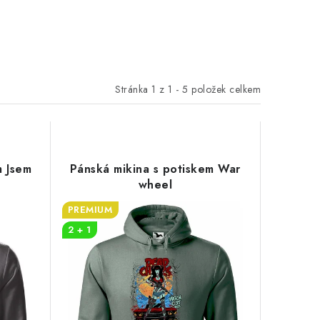
Stránka
1
z
1
-
5
položek celkem
m Jsem
Pánská mikina s potiskem War
wheel
PREMIUM
2 + 1