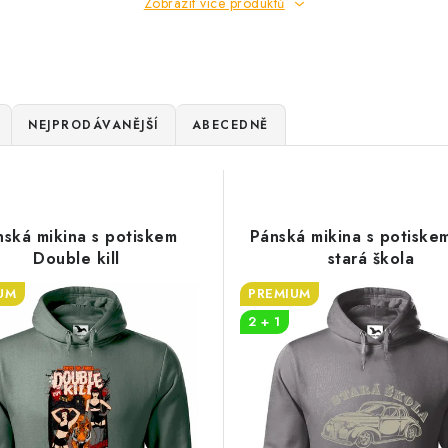
Zobrazit více produktů
NEJPRODÁVANĚJŠÍ
ABECEDNĚ
nská mikina s potiskem
Pánská mikina s potiske
Double kill
stará škola
UM
PREMIUM
2 + 1