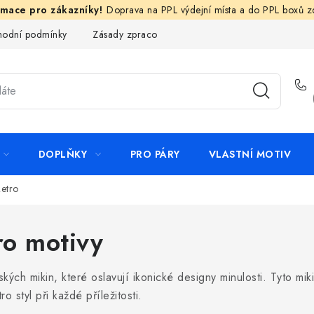
Doprava na PPL výdejní místa a do PPL boxů 
odní podmínky
Zásady zpracování ochrany osobních údajů
N
DOPLŇKY
PRO PÁRY
VLASTNÍ MOTIV
etro
ro motivy
ánských mikin, které oslavují ikonické designy minulosti. Tyto m
o styl při každé příležitosti.