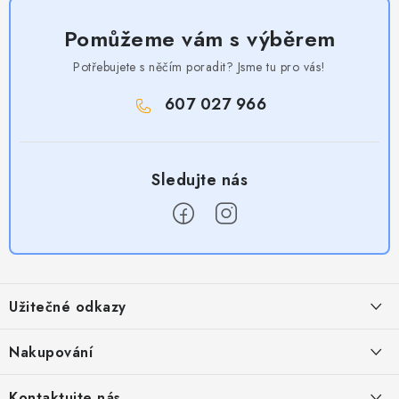
Pomůžeme vám s výběrem
Potřebujete s něčím poradit? Jsme tu pro vás!
607 027 966
Z
á
Užitečné odkazy
p
a
Obchodní podmínky
Nakupování
t
Zásady zpracování ochrany osobních údajů
í
Časté otázky
Kontaktujte nás