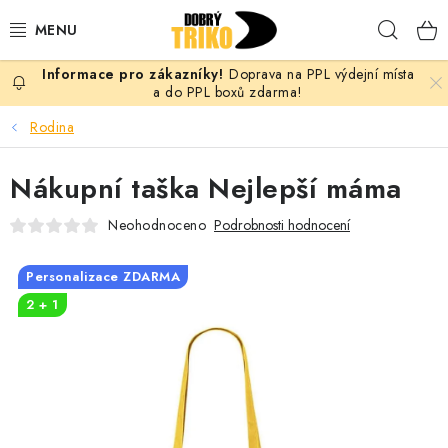
Přejít
Hleda
na
obsah
Doprava na PPL výdejní místa
PRO ŽENY
a do PPL boxů zdarma!
Rodina
PRO MUŽE
Nákupní taška Nejlepší máma
PRO DĚTI
Neohodnoceno
Podrobnosti hodnocení
DOPLŇKY
Personalizace ZDARMA
PRO PÁRY
2 + 1
VLASTNÍ MOTIV
TRIČKA