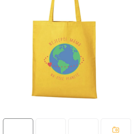
MIKINY
OKAMŽITĚ K ODBĚRU
B2B
MÁM SRDCE POMÁHÁM
VÁNOCE
PROVIZNÍ SYSTÉM
O nás
Časté otázky
Doprava a platba
Obchodní podmínky
Zásady zpracování ochrany osobních údajů
Napište nám
Kontakty