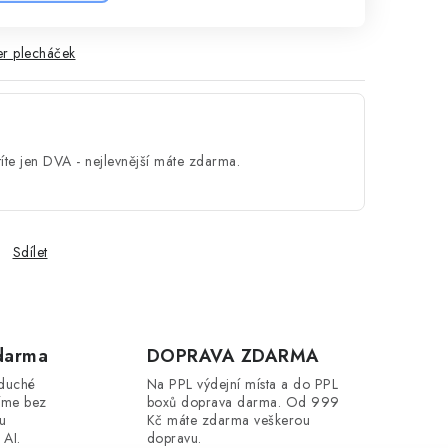
r plecháček
íte jen DVA - nejlevnější máte zdarma.
Sdílet
darma
DOPRAVA ZDARMA
oduché
Na PPL výdejní místa a do PPL
íme bez
boxů doprava darma. Od 999
ou
Kč máte zdarma veškerou
 AI.
dopravu.