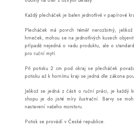
odolný na otěr s ostrými detaily.
Každý plecháček je balen jednotlivě v papírové kra
Plecháček má povrch téměř nerozbitný, jeliko
hrneček, mohou se na jednotlivých kusech objevit
případě nejedná o vadu produktu, ale o standard
pro ruční mytí.
Při potisku 2 cm pod okraj se plecháček považuj
potisku až k hornímu kraji se jedná dle zákona po
Jelikož se jedná z části o ruční práci, je každý 
shopu je do jisté míry ilustrační. Barvy se moho
nastavení vašeho monitoru.
Potisk se provádí v České republice.