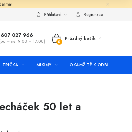
zdarma!
apište nám
Kontakty
Přihlášení
Registrace
607 027 966
Prázdný košík
(po – ne: 9:00 – 17:00)
NÁKUPNÍ
KOŠÍK
TRIČKA
MIKINY
OKAMŽITĚ K ODBĚRU
B
echáček 50 let a