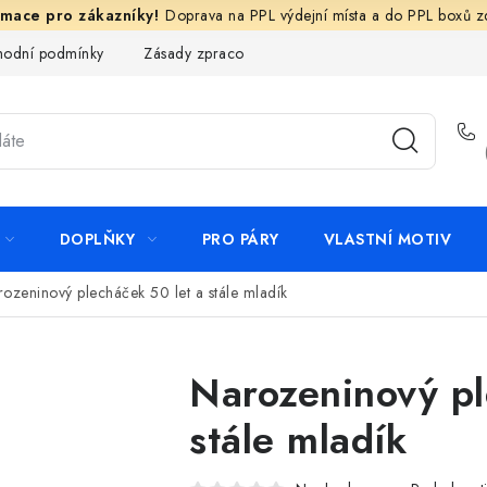
Doprava na PPL výdejní místa a do PPL boxů 
odní podmínky
Zásady zpracování ochrany osobních údajů
N
DOPLŇKY
PRO PÁRY
VLASTNÍ MOTIV
ozeninový plecháček 50 let a stále mladík
Narozeninový pl
stále mladík