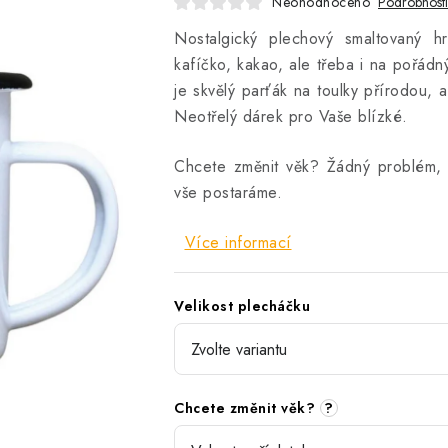
Neohodnoceno
Podrobnost
Nostalgický plechový smaltovaný h
kafíčko, kakao, ale třeba i na pořád
je skvělý parťák na toulky přírodou,
Neotřelý dárek pro Vaše blízké.
Chcete změnit věk? Žádný problém,
vše postaráme.
Více informací
Velikost plecháčku
Chcete změnit věk?
?