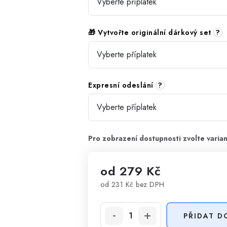
🎁 Vytvořte originální dárkový set
?
Expresní odeslání
?
od
279 Kč
od
231 Kč
bez DPH
Měrná cena:
PŘIDAT D