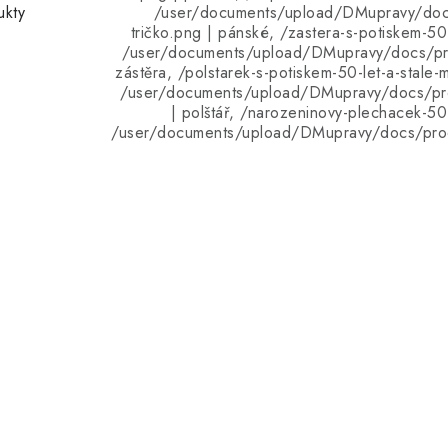
ukty
/user/documents/upload/DMupravy/doc
tričko.png | pánské, /zastera-s-potiskem-50-
/user/documents/upload/DMupravy/docs/pro
zástěra, /polstarek-s-potiskem-50-let-a-stale-
/user/documents/upload/DMupravy/docs/pro
| polštář, /narozeninovy-plechacek-50-
/user/documents/upload/DMupravy/docs/pro