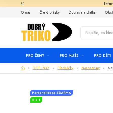
Přejít
na
O nás
Časté otázky
Doprava a platba
Obch
obsah
PRO ŽENY
PRO MUŽE
PRO DĚTI
Domů
DOPLŇKY
Plecháčky
Narozeniny
Nar
Personalizace ZDARMA
2 + 1