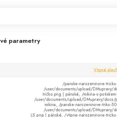
vé parametry
Vtipné plec
/panske-narozeninove-tricko-
/user/documents/upload/DMupravy/d
tričko.png | pánské, /mikina-s-potiskem
/user/documents/upload/DMupravy/docs/pr
mikina, /panske-narozeninove-triko-50-
/user/documents/upload/DMupravy/d
LS.png | pánské, /vtipne-narozeninove-tricko-