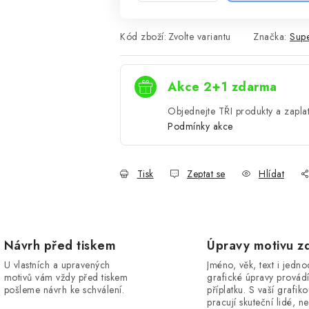
Kód zboží:
Zvolte variantu
Značka:
Supe
Akce 2+1 zdarma
Objednejte TŘI produkty a zaplat
Podmínky akce
Tisk
Zeptat se
Hlídat
Návrh před tiskem
Úpravy motivu z
U vlastních a upravených
Jméno, věk, text i jedn
motivů vám vždy před tiskem
grafické úpravy provád
pošleme návrh ke schválení.
příplatku. S vaší grafik
pracují skuteční lidé, ne