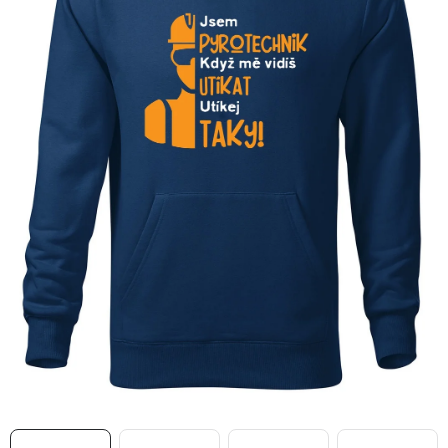
MIKINY
OKAMŽITĚ K ODBĚRU
B2B
MÁM SRDCE POMÁHÁM
VÁNOCE
PROVIZNÍ SYSTÉM
O nás
Časté otázky
Doprava a platba
Obchodní podmínky
Zásady zpracování ochrany osobních údajů
Napište nám
Kontakty