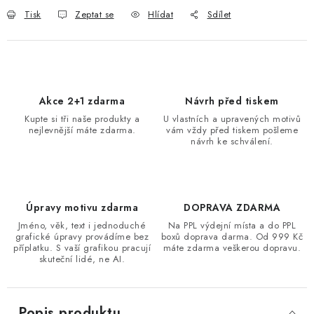
Tisk
Zeptat se
Hlídat
Sdílet
Akce 2+1 zdarma
Návrh před tiskem
Kupte si tři naše produkty a
U vlastních a upravených motivů
nejlevnější máte zdarma.
vám vždy před tiskem pošleme
návrh ke schválení.
Úpravy motivu zdarma
DOPRAVA ZDARMA
Jméno, věk, text i jednoduché
Na PPL výdejní místa a do PPL
grafické úpravy provádíme bez
boxů doprava darma. Od 999 Kč
příplatku. S vaší grafikou pracují
máte zdarma veškerou dopravu.
skuteční lidé, ne AI.
Popis produktu