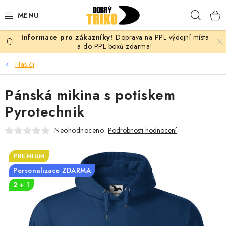
Přejít
Hleda
na
obsah
Doprava na PPL výdejní místa
PRO ŽENY
a do PPL boxů zdarma!
Hasiči
PRO MUŽE
Pánská mikina s potiskem
PRO DĚTI
Pyrotechnik
DOPLŇKY
Neohodnoceno
Podrobnosti hodnocení
PRO PÁRY
PREMIUM
Personalizace ZDARMA
VLASTNÍ MOTIV
2 + 1
TRIČKA