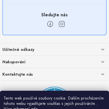
Z
á
Užitečné odkazy
p
a
Obchodní podmínky
Nakupování
t
Zásady zpracování ochrany osobních údajů
í
Časté otázky
Kontaktujte nás
Provizní systém
Doprava a platba
Napište nám
Partner stránek: Super plecháček
Podmínky akce 2 + 1 zdarma
Kontakty
Tento web používá soubory cookie. Dalším procházením
tohoto webu vyjadřujete souhlas s jejich používáním..
Více informací
zde
.