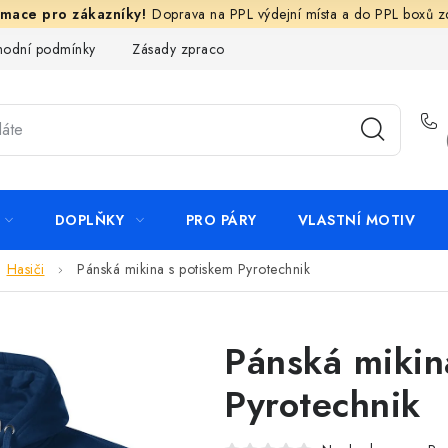
Doprava na PPL výdejní místa a do PPL boxů 
odní podmínky
Zásady zpracování ochrany osobních údajů
N
DOPLŇKY
PRO PÁRY
VLASTNÍ MOTIV
Hasiči
Pánská mikina s potiskem Pyrotechnik
Pánská mikin
Pyrotechnik