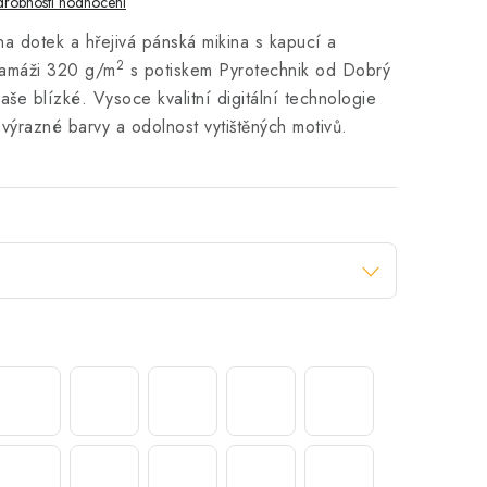
robnosti hodnocení
na dotek a hřejivá pánská mikina s kapucí a
2
ramáži 320 g/m
s potiskem Pyrotechnik od Dobrý
vaše blízké.
Vysoce kvalitní digitální technologie
 výrazné barvy a odolnost vytištěných motivů.