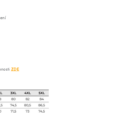
šení
bnosti
ZDE