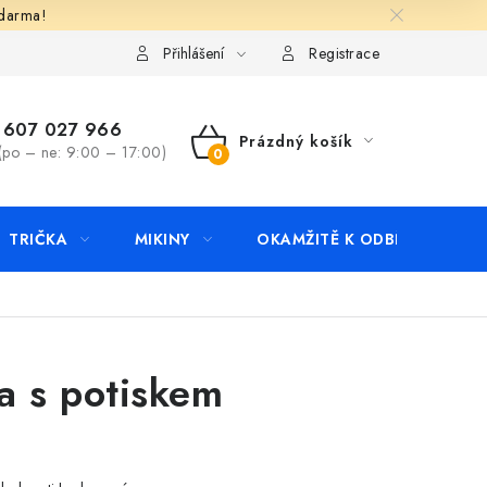
zdarma!
apište nám
Kontakty
Přihlášení
Registrace
607 027 966
Prázdný košík
(po – ne: 9:00 – 17:00)
NÁKUPNÍ
KOŠÍK
TRIČKA
MIKINY
OKAMŽITĚ K ODBĚRU
B
a s potiskem