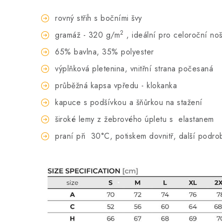
rovný střih s bočními švy
2
gramáž - 320 g/m
, ideální pro celoroční no
65% bavlna, 35% polyester
výplňková pletenina, vnitřní strana počesaná
průběžná kapsa vpředu - klokanka
kapuce s podšívkou a šňůrkou na stažení
široké lemy z žebrového úpletu s elastanem
praní při
30°C, potiskem dovnitř, další podro