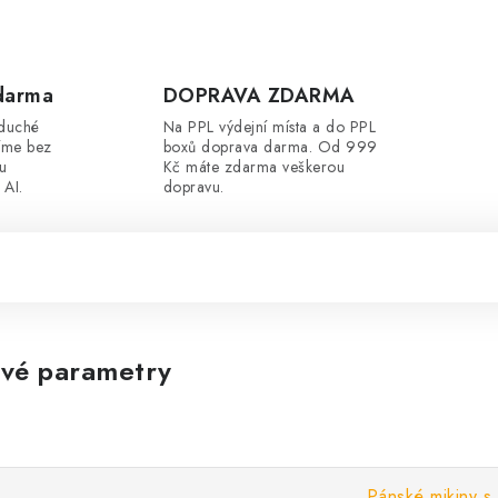
darma
DOPRAVA ZDARMA
oduché
Na PPL výdejní místa a do PPL
íme bez
boxů doprava darma. Od 999
ou
Kč máte zdarma veškerou
 AI.
dopravu.
vé parametry
Pánské mikiny s