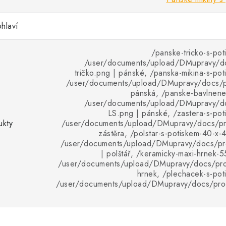
hlaví
/panske-tricko-s-pot
/user/documents/upload/DMupravy/d
tričko.png | pánské, /panska-mikina-s-pot
/user/documents/upload/DMupravy/docs/pr
pánská, /panske-bavlnene-
/user/documents/upload/DMupravy/d
LS.png | pánské, /zastera-s-pot
ukty
/user/documents/upload/DMupravy/docs/pro
zástěra, /polstar-s-potiskem-40-x-
/user/documents/upload/DMupravy/docs/pro
| polštář, /keramicky-maxi-hrnek-5
/user/documents/upload/DMupravy/docs/pro
hrnek, /plechacek-s-pot
/user/documents/upload/DMupravy/docs/pro