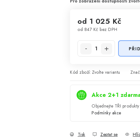
od
1 025 Kč
od
847 Kč
bez DPH
Měrná cena:
PŘI
Kód zboží:
Zvolte variantu
Znač
Akce 2+1 zdarm
Objednejte TŘI produkty 
Podmínky akce
Tisk
Zeptat se
Hlí