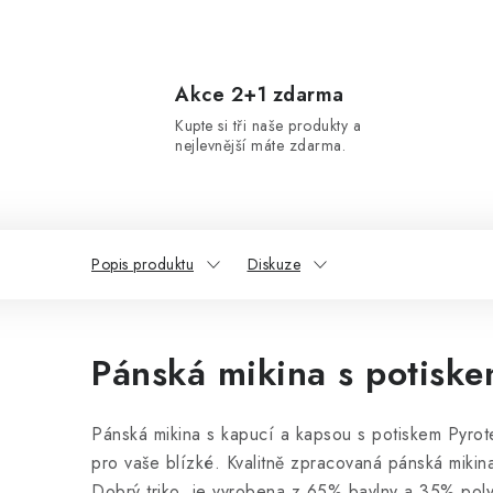
Akce 2+1 zdarma
Kupte si tři naše produkty a
nejlevnější máte zdarma.
Popis produktu
Diskuze
Pánská mikina s potiske
Pánská mikina s kapucí a kapsou s potiskem Pyrote
pro vaše blízké. Kvalitně zpracovaná pánská mikin
Dobrý triko
je vyrobena z 65% bavlny a 35% polye