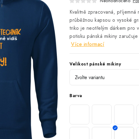
Neohodnoceno
Pod
Kvalitně zpracovaná, příjemná 
průběžnou kapsou o vysoké g
triko je neotřelým dárkem pro 
potisku pánská mikiny zaručuje
Více informací
Velikost pánské mikiny
Barva