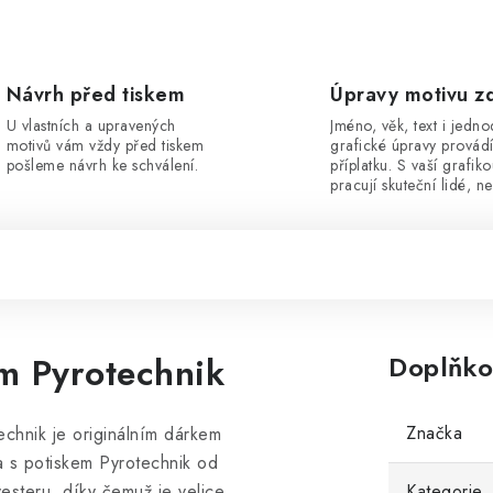
Návrh před tiskem
Úpravy motivu z
U vlastních a upravených
Jméno, věk, text i jedn
motivů vám vždy před tiskem
grafické úpravy provád
pošleme návrh ke schválení.
příplatku. S vaší grafik
pracují skuteční lidé, ne
m Pyrotechnik
Doplňko
Značka
chnik je originálním dárkem
a s potiskem Pyrotechnik od
steru, díky čemuž je velice
Kategorie