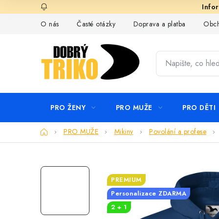
Přejít
na
O nás
Časté otázky
Doprava a platba
Obch
obsah
PRO ŽENY
PRO MUŽE
PRO DĚTI
Domů
PRO MUŽE
Mikiny
Povolání a profese
PREMIUM
Personalizace ZDARMA
2 + 1