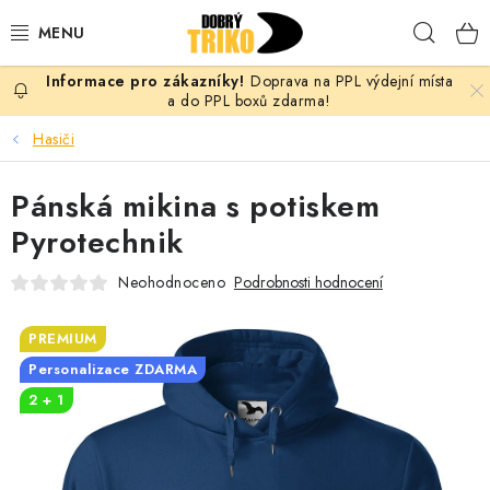
Přejít
Hleda
na
obsah
Doprava na PPL výdejní místa
PRO ŽENY
a do PPL boxů zdarma!
Hasiči
PRO MUŽE
Pánská mikina s potiskem
PRO DĚTI
Pyrotechnik
DOPLŇKY
Neohodnoceno
Podrobnosti hodnocení
PRO PÁRY
PREMIUM
Personalizace ZDARMA
VLASTNÍ MOTIV
2 + 1
TRIČKA