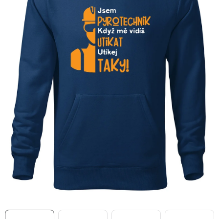
MIKINY
OKAMŽITĚ K ODBĚRU
B2B
MÁM SRDCE POMÁHÁM
VÁNOCE
PROVIZNÍ SYSTÉM
O nás
Časté otázky
Doprava a platba
Obchodní podmínky
Zásady zpracování ochrany osobních údajů
Napište nám
Kontakty