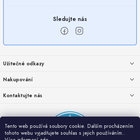
Z
á
Užitečné odkazy
p
a
Obchodní podmínky
Nakupování
t
Zásady zpracování ochrany osobních údajů
í
Časté otázky
Kontaktujte nás
Provizní systém
Doprava a platba
Napište nám
Partner stránek: Super plecháček
Podmínky akce 2 + 1 zdarma
Kontakty
Tento web používá soubory cookie. Dalším procházením
tohoto webu vyjadřujete souhlas s jejich používáním..
Více informací
zde
.