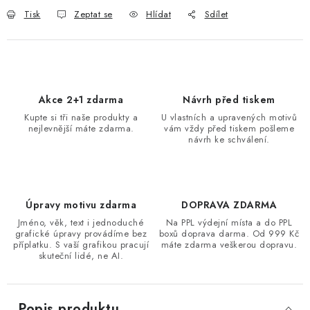
Tisk
Zeptat se
Hlídat
Sdílet
Akce 2+1 zdarma
Návrh před tiskem
Kupte si tři naše produkty a
U vlastních a upravených motivů
nejlevnější máte zdarma.
vám vždy před tiskem pošleme
návrh ke schválení.
Úpravy motivu zdarma
DOPRAVA ZDARMA
Jméno, věk, text i jednoduché
Na PPL výdejní místa a do PPL
grafické úpravy provádíme bez
boxů doprava darma. Od 999 Kč
příplatku. S vaší grafikou pracují
máte zdarma veškerou dopravu.
skuteční lidé, ne AI.
Popis produktu