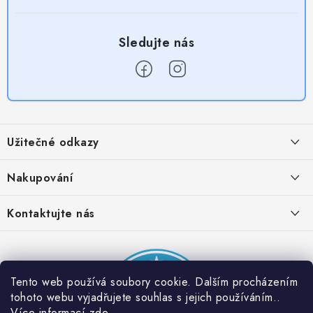
Z
á
Užitečné odkazy
p
a
Obchodní podmínky
Nakupování
t
Zásady zpracování ochrany osobních údajů
í
Časté otázky
Kontaktujte nás
Provizní systém
Doprava a platba
Napište nám
Partner stránek: Super plecháček
Podmínky akce 2 + 1 zdarma
Kontakty
Tento web používá soubory cookie. Dalším procházením
tohoto webu vyjadřujete souhlas s jejich používáním..
Více informací
zde
.