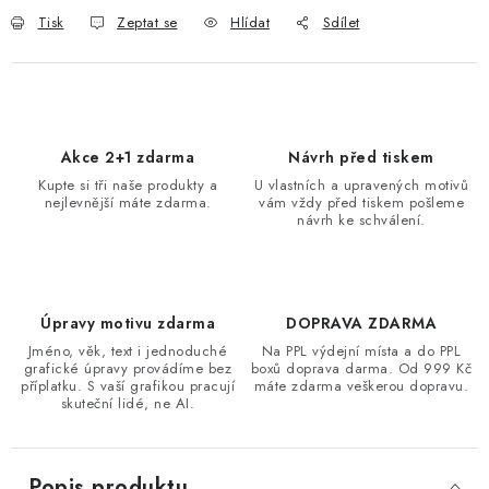
Tisk
Zeptat se
Hlídat
Sdílet
Akce 2+1 zdarma
Návrh před tiskem
Kupte si tři naše produkty a
U vlastních a upravených motivů
nejlevnější máte zdarma.
vám vždy před tiskem pošleme
návrh ke schválení.
Úpravy motivu zdarma
DOPRAVA ZDARMA
Jméno, věk, text i jednoduché
Na PPL výdejní místa a do PPL
grafické úpravy provádíme bez
boxů doprava darma. Od 999 Kč
příplatku. S vaší grafikou pracují
máte zdarma veškerou dopravu.
skuteční lidé, ne AI.
Popis produktu