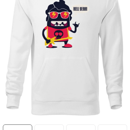
MIKINY
OKAMŽITĚ K ODBĚRU
B2B
MÁM SRDCE POMÁHÁM
VÁNOCE
PROVIZNÍ SYSTÉM
O nás
Časté otázky
Doprava a platba
Obchodní podmínky
Zásady zpracování ochrany osobních údajů
Napište nám
Kontakty