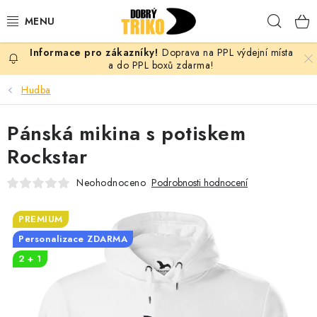
Přejít
Hleda
na
obsah
Doprava na PPL výdejní místa
PRO ŽENY
a do PPL boxů zdarma!
Hudba
PRO MUŽE
Pánská mikina s potiskem
PRO DĚTI
Rockstar
DOPLŇKY
Neohodnoceno
Podrobnosti hodnocení
PRO PÁRY
PREMIUM
Personalizace ZDARMA
VLASTNÍ MOTIV
2 + 1
TRIČKA