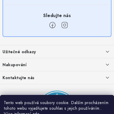
Z
á
Užitečné odkazy
p
a
Obchodní podmínky
Nakupování
t
Zásady zpracování ochrany osobních údajů
í
Časté otázky
Kontaktujte nás
Provizní systém
Doprava a platba
Napište nám
Partner stránek: Super plecháček
Podmínky akce 2 + 1 zdarma
Kontakty
Tento web používá soubory cookie. Dalším procházením
tohoto webu vyjadřujete souhlas s jejich používáním..
Více informací
zde
.