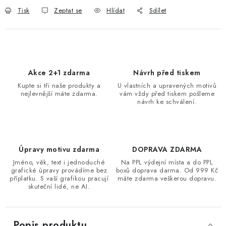
Tisk
Zeptat se
Hlídat
Sdílet
Akce 2+1 zdarma
Návrh před tiskem
Kupte si tři naše produkty a
U vlastních a upravených motivů
nejlevnější máte zdarma.
vám vždy před tiskem pošleme
návrh ke schválení.
Úpravy motivu zdarma
DOPRAVA ZDARMA
Jméno, věk, text i jednoduché
Na PPL výdejní místa a do PPL
grafické úpravy provádíme bez
boxů doprava darma. Od 999 Kč
příplatku. S vaší grafikou pracují
máte zdarma veškerou dopravu.
skuteční lidé, ne AI.
Popis produktu