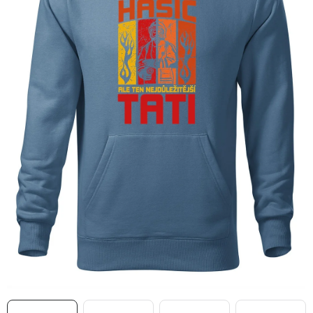
MIKINY
OKAMŽITĚ K ODBĚRU
B2B
MÁM SRDCE POMÁHÁM
VÁNOCE
PROVIZNÍ SYSTÉM
O nás
Časté otázky
Doprava a platba
Obchodní podmínky
Zásady zpracování ochrany osobních údajů
Napište nám
Kontakty