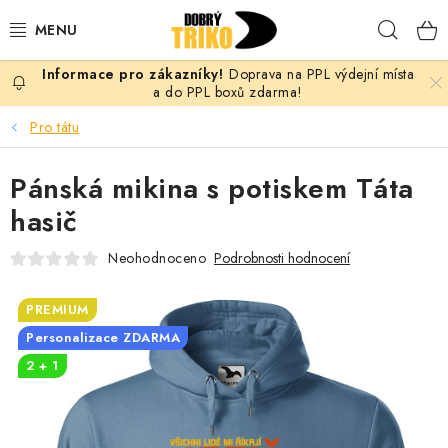
Přejít
Hleda
na
obsah
Doprava na PPL výdejní místa
PRO ŽENY
a do PPL boxů zdarma!
Pro tátu
PRO MUŽE
Pánská mikina s potiskem Táta
PRO DĚTI
hasič
DOPLŇKY
Neohodnoceno
Podrobnosti hodnocení
PRO PÁRY
PREMIUM
Personalizace ZDARMA
VLASTNÍ MOTIV
2 + 1
TRIČKA