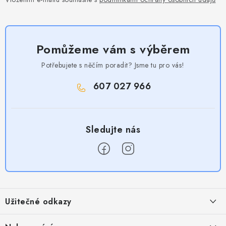
Pomůžeme vám s výběrem
Potřebujete s něčím poradit? Jsme tu pro vás!
607 027 966
Z
á
Užitečné odkazy
p
a
Obchodní podmínky