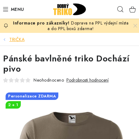
Přejít
Hleda
na
obsah
Doprava na PPL výdejní místa
PRO ŽENY
a do PPL boxů zdarma!
TRIČKA
PRO MUŽE
Pánské bavlněné triko Dochází
PRO DĚTI
pivo
DOPLŇKY
Neohodnoceno
Podrobnosti hodnocení
PRO PÁRY
Personalizace ZDARMA
2 + 1
VLASTNÍ MOTIV
TRIČKA