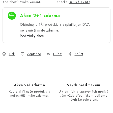
Kód zboží:
Zvolte variantu
Značka:
DOBRÝ TRIKO
Akce 2+1 zdarma
Objednejte TŘI produkty a zaplatíte jen DVA -
nejlevnější máte zdarma.
Podmínky akce
Tisk
Zeptat se
Hlídat
Sdílet
Akce 2+1 zdarma
Návrh před tiskem
Kupte si tři naše produkty a
U vlastních a upravených motivů
nejlevnější máte zdarma.
vám vždy před tiskem pošleme
návrh ke schválení.