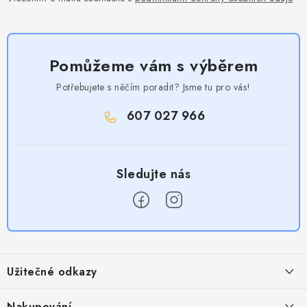
Pomůžeme vám s výběrem
Potřebujete s něčím poradit? Jsme tu pro vás!
607 027 966
Z
á
Užitečné odkazy
p
a
Obchodní podmínky
Nakupování