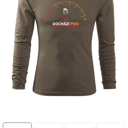
MIKINY
OKAMŽITĚ K ODBĚRU
B2B
MÁM SRDCE POMÁHÁM
VÁNOCE
PROVIZNÍ SYSTÉM
O nás
Časté otázky
Doprava a platba
Obchodní podmínky
Zásady zpracování ochrany osobních údajů
Napište nám
Kontakty