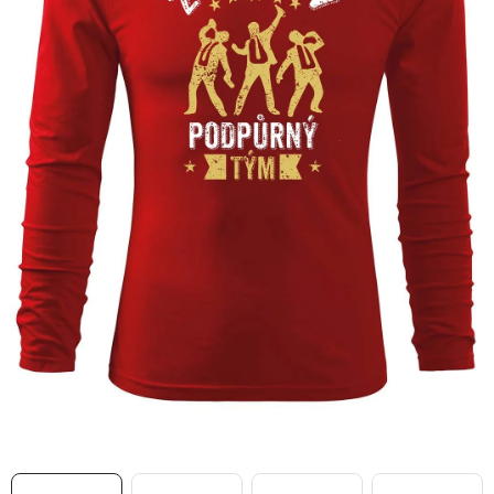
MIKINY
OKAMŽITĚ K ODBĚRU
B2B
MÁM SRDCE POMÁHÁM
VÁNOCE
PROVIZNÍ SYSTÉM
O nás
Časté otázky
Doprava a platba
Obchodní podmínky
Zásady zpracování ochrany osobních údajů
Napište nám
Kontakty