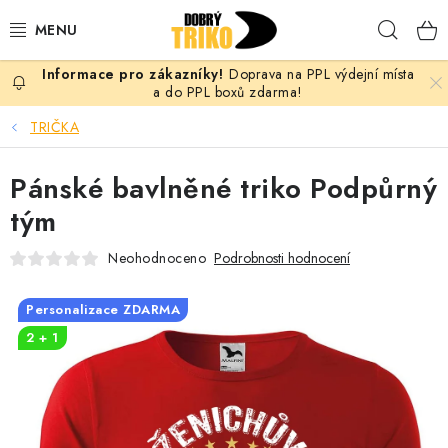
Přejít
Hleda
na
obsah
Doprava na PPL výdejní místa
PRO ŽENY
a do PPL boxů zdarma!
TRIČKA
PRO MUŽE
Pánské bavlněné triko Podpůrný
PRO DĚTI
tým
DOPLŇKY
Neohodnoceno
Podrobnosti hodnocení
PRO PÁRY
Personalizace ZDARMA
2 + 1
VLASTNÍ MOTIV
TRIČKA