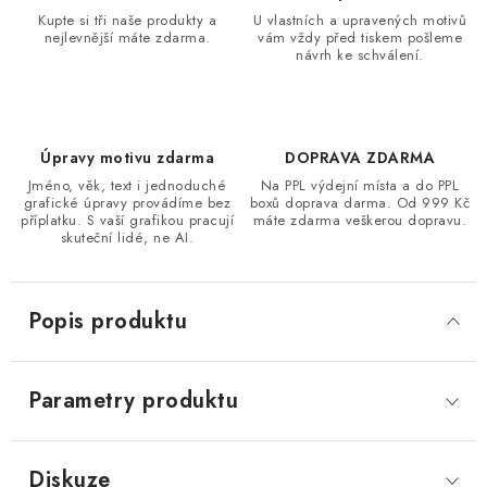
Kupte si tři naše produkty a
U vlastních a upravených motivů
nejlevnější máte zdarma.
vám vždy před tiskem pošleme
návrh ke schválení.
Úpravy motivu zdarma
DOPRAVA ZDARMA
Jméno, věk, text i jednoduché
Na PPL výdejní místa a do PPL
grafické úpravy provádíme bez
boxů doprava darma. Od 999 Kč
příplatku. S vaší grafikou pracují
máte zdarma veškerou dopravu.
skuteční lidé, ne AI.
Popis produktu
Parametry produktu
Diskuze