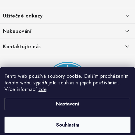
Z
á
Užitečné odkazy
p
a
Obchodní podmínky
Nakupování
t
Zásady zpracování ochrany osobních údajů
í
Časté otázky
Kontaktujte nás
Provizní systém
Doprava a platba
Napište nám
Partner stránek: Super plecháček
Podmínky akce 2 + 1 zdarma
Kontakty
Tento web používá soubory cookie. Dalším procházením
tohoto webu vyjadřujete souhlas s jejich používáním..
Více informací
zde
.
Nastavení
Souhlasím
Copyright 2026
Dobrý triko
. Všechna práva vyhrazena.
Vytvořil Shoptet