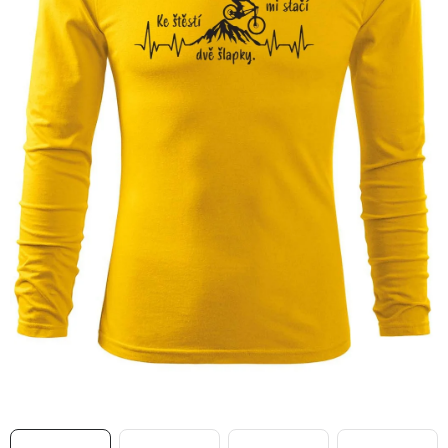
MIKINY
OKAMŽITĚ K ODBĚRU
B2B
MÁM SRDCE POMÁHÁM
VÁNOCE
PROVIZNÍ SYSTÉM
O nás
Časté otázky
Doprava a platba
Obchodní podmínky
Zásady zpracování ochrany osobních údajů
Napište nám
Kontakty