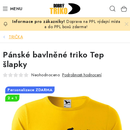
Přejít
Hleda
na
obsah
Doprava na PPL výdejní místa
PRO ŽENY
a do PPL boxů zdarma!
TRIČKA
PRO MUŽE
Pánské bavlněné triko Tep
PRO DĚTI
šlapky
DOPLŇKY
Neohodnoceno
Podrobnosti hodnocení
PRO PÁRY
Personalizace ZDARMA
2 + 1
VLASTNÍ MOTIV
TRIČKA