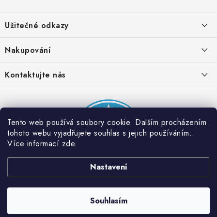
Z
á
Užitečné odkazy
p
a
Obchodní podmínky
Nakupování
t
Zásady zpracování ochrany osobních údajů
í
Časté otázky
Kontaktujte nás
Provizní systém
Doprava a platba
Napište nám
Partner stránek: Super plecháček
Podmínky akce 2 + 1 zdarma
Kontakty
Tento web používá soubory cookie. Dalším procházením
tohoto webu vyjadřujete souhlas s jejich používáním..
Více informací
zde
.
Nastavení
Souhlasím
Copyright 2026
Dobrý triko
. Všechna práva vyhrazena.
Vytvořil Shoptet