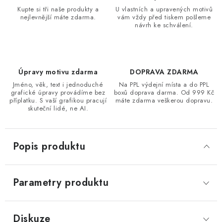
Kupte si tři naše produkty a
U vlastních a upravených motivů
nejlevnější máte zdarma.
vám vždy před tiskem pošleme
návrh ke schválení.
Úpravy motivu zdarma
DOPRAVA ZDARMA
Jméno, věk, text i jednoduché
Na PPL výdejní místa a do PPL
grafické úpravy provádíme bez
boxů doprava darma. Od 999 Kč
příplatku. S vaší grafikou pracují
máte zdarma veškerou dopravu.
skuteční lidé, ne AI.
Popis produktu
Parametry produktu
Diskuze