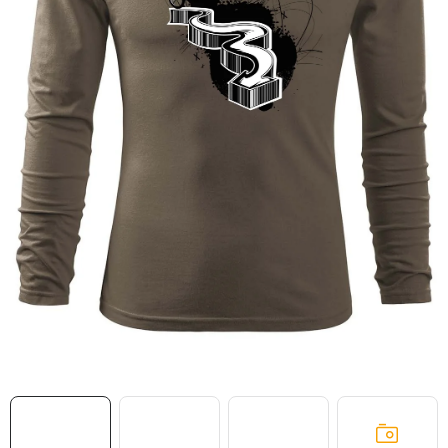
MIKINY
OKAMŽITĚ K ODBĚRU
B2B
MÁM SRDCE POMÁHÁM
VÁNOCE
PROVIZNÍ SYSTÉM
O nás
Časté otázky
Doprava a platba
Obchodní podmínky
Zásady zpracování ochrany osobních údajů
Napište nám
Kontakty