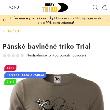
Přejít
Hleda
na
obsah
Doprava na PPL výdejní místa
PRO ŽENY
a do PPL boxů zdarma!
TRIČKA
PRO MUŽE
Pánské bavlněné triko Trial
PRO DĚTI
Neohodnoceno
Podrobnosti hodnocení
DOPLŇKY
Akce
PRO PÁRY
Personalizace ZDARMA
2 + 1
VLASTNÍ MOTIV
TRIČKA