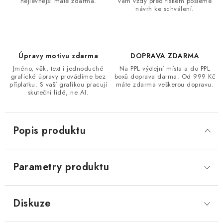
nejlevnější máte zdarma.
vám vždy před tiskem pošleme
návrh ke schválení.
Úpravy motivu zdarma
DOPRAVA ZDARMA
Jméno, věk, text i jednoduché
Na PPL výdejní místa a do PPL
grafické úpravy provádíme bez
boxů doprava darma. Od 999 Kč
příplatku. S vaší grafikou pracují
máte zdarma veškerou dopravu.
skuteční lidé, ne AI.
Popis produktu
Parametry produktu
Diskuze