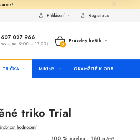
zdarma!
apište nám
Kontakty
Přihlášení
Registrace
607 027 966
Prázdný košík
(po – ne: 9:00 – 17:00)
NÁKUPNÍ
KOŠÍK
TRIČKA
MIKINY
OKAMŽITĚ K ODBĚRU
B
né triko Trial
robnosti hodnocení
100 % bavlna -
160 g/m²