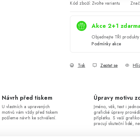
Kód zboží:
Zvolte variantu
Znač
Akce 2+1 zdarm
Objednejte TŘI produkty 
Podmínky akce
Tisk
Zeptat se
Hlí
Návrh před tiskem
Úpravy motivu z
U vlastních a upravených
Jméno, věk, text i jedn
motivů vám vždy před tiskem
grafické úpravy provád
pošleme návrh ke schválení.
příplatku. S vaší grafik
pracují skuteční lidé, ne