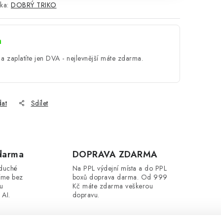
ka:
DOBRÝ TRIKO
a
a zaplatíte jen DVA - nejlevnější máte zdarma.
dat
Sdílet
darma
DOPRAVA ZDARMA
oduché
Na PPL výdejní místa a do PPL
íme bez
boxů doprava darma. Od 999
ou
Kč máte zdarma veškerou
 AI.
dopravu.