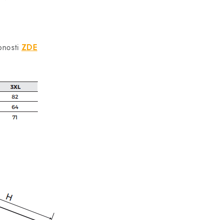
bnosti
ZDE