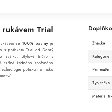
 rukávem Trial
Doplňko
Značka
m rukávem ze
100% bavlny
je
čko s potiskem Trial od Dobrý
o svátku. Stylové tričko s
Kategorie
ně skříně žádného správného
 technologie potisku na tričko
Pro muže
 motivů.
Typ trička
Materiál tr