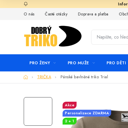
Přejít
na
O nás
Časté otázky
Doprava a platba
Obch
obsah
PRO ŽENY
PRO MUŽE
PRO DĚTI
Domů
TRIČKA
Pánské bavlněné triko Trial
Akce
Personalizace ZDARMA
2 + 1