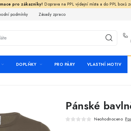
Doprava na PPL výdejní místa a do PPL boxů 
odní podmínky
Zásady zpracování ochrany osobních údajů
N
DOPLŇKY
PRO PÁRY
VLASTNÍ MOTIV
Pánské bavlně
Neohodnoceno
Pod