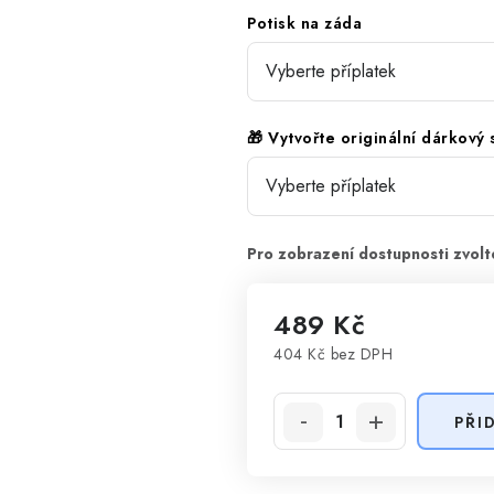
Potisk na záda
🎁 Vytvořte originální dárkový
489 Kč
404 Kč
bez DPH
Měrná cena:
PŘI