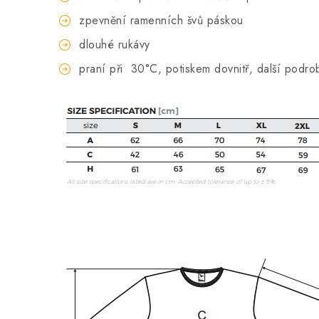
zpevnění ramenních švů páskou
dlouhé rukávy
praní při
30°C, potiskem dovnitř, další podro