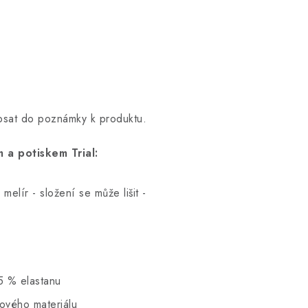
opsat do poznámky k produktu.
 a potiskem Trial:
elír - složení se může lišit -
5 % elastanu
hového materiálu