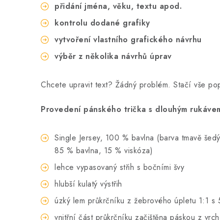
přidání jména, věku, textu apod.
kontrolu dodané grafiky
vytvoření vlastního grafického návrhu
výběr z několika návrhů úprav
Chcete upravit text? Žádný problém. Stačí vše p
Provedení pánského trička s dlouhým rukávem
Single Jersey, 100 % bavlna (barva tmavě šedý m
85 % bavlna, 15 % viskóza)
lehce vypasovaný střih s bočními švy
hlubší kulatý výstřih
úzký lem průkrčníku z žebrového úpletu 1:1 s 
vnitřní část průkrčníku začištěna páskou z vrc