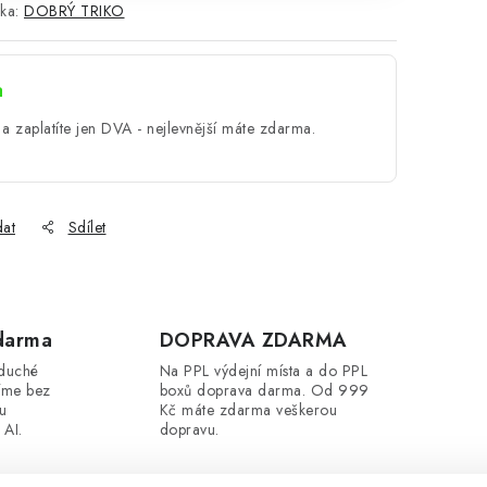
ka:
DOBRÝ TRIKO
a
a zaplatíte jen DVA - nejlevnější máte zdarma.
dat
Sdílet
darma
DOPRAVA ZDARMA
oduché
Na PPL výdejní místa a do PPL
íme bez
boxů doprava darma. Od 999
ou
Kč máte zdarma veškerou
 AI.
dopravu.