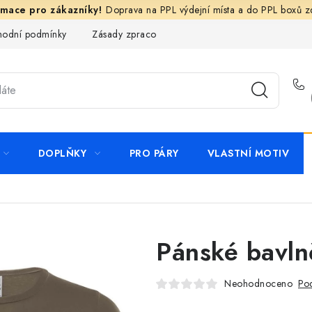
Doprava na PPL výdejní místa a do PPL boxů 
odní podmínky
Zásady zpracování ochrany osobních údajů
N
DOPLŇKY
PRO PÁRY
VLASTNÍ MOTIV
Pánské bavlně
Neohodnoceno
Pod