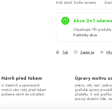
Kód zboží:
Zvolte variantu
Znač
Akce 2+1 zdarm
Objednejte TŘI produkty 
Podmínky akce
Tisk
Zeptat se
Hlí
Návrh před tiskem
Úpravy motivu z
U vlastních a upravených
Jméno, věk, text i jedn
motivů vám vždy před tiskem
grafické úpravy provád
pošleme návrh ke schválení.
příplatku. S vaší grafik
pracují skuteční lidé, ne