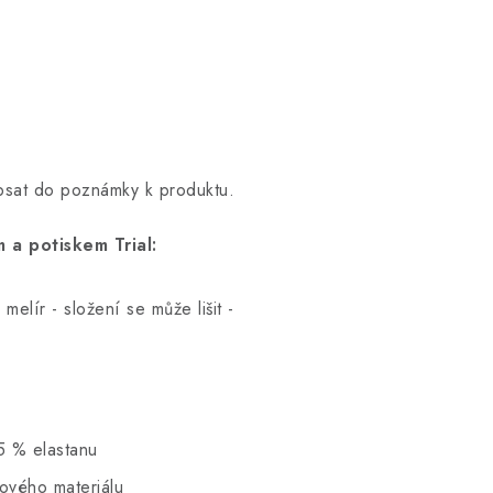
opsat do poznámky k produktu.
 a potiskem Trial:
elír - složení se může lišit -
5 % elastanu
hového materiálu