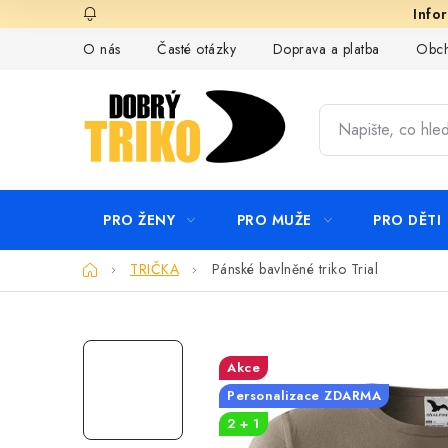
Přejít
na
O nás
Časté otázky
Doprava a platba
Obch
obsah
PRO ŽENY
PRO MUŽE
PRO DĚTI
Domů
TRIČKA
Pánské bavlněné triko Trial
Akce
Personalizace ZDARMA
2 + 1