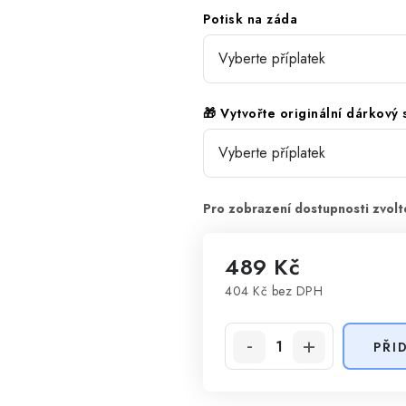
Potisk na záda
🎁 Vytvořte originální dárkový
489 Kč
404 Kč
bez DPH
Měrná cena:
PŘI