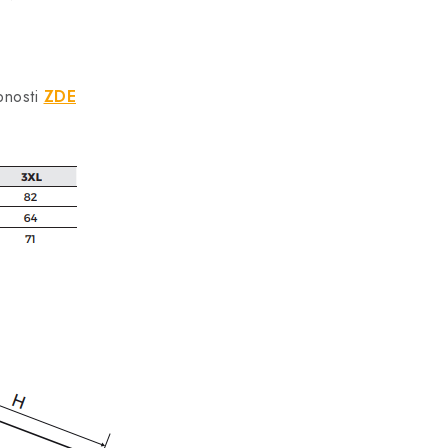
bnosti
ZDE