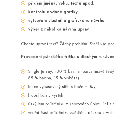
přidání jména, věku, textu apod.
kontrolu dodané grafiky
vytvoření vlastního grafického návrhu
výběr z několika návrhů úprav
Chcete upravit text? Žádný problém. Stačí vše p
Provedení pánského trička s dlouhým rukávem
Single Jersey, 100 % bavlna (barva tmavě šedý m
85 % bavlna, 15 % viskóza)
lehce vypasovaný střih s bočními švy
hlubší kulatý výstřih
úzký lem průkrčníku z žebrového úpletu 1:1 s 
vnitřní část průkrčníku začištěna páskou z vrc