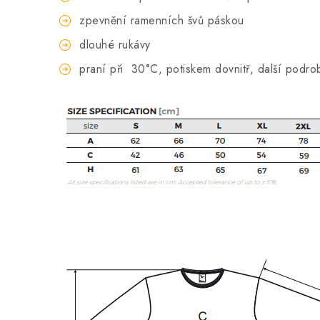
zpevnění ramenních švů páskou
dlouhé rukávy
praní při
30°C, potiskem dovnitř, další podro