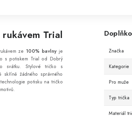
 rukávem Trial
Doplňko
Značka
m rukávem ze
100% bavlny
je
čko s potiskem Trial od Dobrý
o svátku. Stylové tričko s
Kategorie
ně skříně žádného správného
 technologie potisku na tričko
Pro muže
 motivů.
Typ trička
Materiál tr