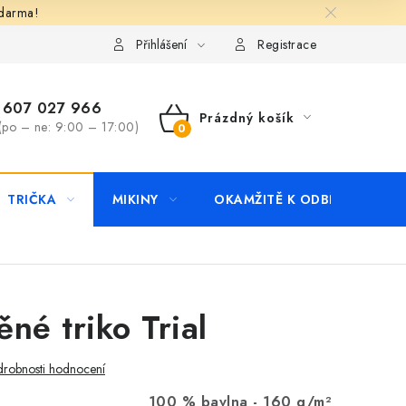
zdarma!
apište nám
Kontakty
Přihlášení
Registrace
607 027 966
Prázdný košík
(po – ne: 9:00 – 17:00)
NÁKUPNÍ
KOŠÍK
TRIČKA
MIKINY
OKAMŽITĚ K ODBĚRU
B
né triko Trial
robnosti hodnocení
100 % bavlna -
160 g/m²