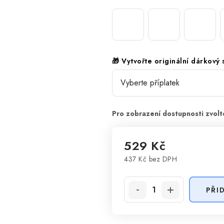
🎁 Vytvořte originální dárkový
529 Kč
437 Kč
bez DPH
Měrná cena:
PŘI