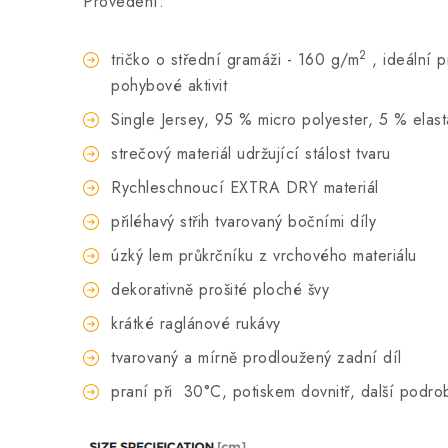
Provedení:
2
tričko o střední gramáži - 160 g/m
, ideální 
pohybové aktivit
Single Jersey, 95 % micro polyester, 5 % elas
strečový materiál udržující stálost tvaru
Rychleschnoucí EXTRA DRY materiál
přiléhavý střih tvarovaný bočními díly
úzký lem průkrčníku z vrchového materiálu
dekorativně prošité ploché švy
krátké raglánové rukávy
tvarovaný a mírně prodloužený zadní díl
praní při
30°C, potiskem dovnitř, další podro