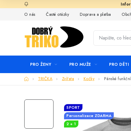
Přejít
na
O nás
Časté otázky
Doprava a platba
Obch
obsah
PRO ŽENY
PRO MUŽE
PRO DĚTI
Domů
TRIČKA
Zvířata
Kočky
Pánské funkční
SPORT
Personalizace ZDARMA
2 + 1