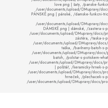
love.png | šaty, /panske-funkcn
/user/documents/upload/DMupravy/doc
PÁNSKÉ.png | pánské, /damske-funkcni-tric
/user/documents/upload/DMupravy/doc
DÁMSKÉ.png | dámské, /zastera-s-po
/user/documents/upload/DMupravy/docs/pro
zástěra, /taska-s-
/user/documents/upload/DMupravy/docs/p
taška, /bavlneny-batoh-s-p
/user/documents/upload/DMupravy/docs/p
batoh, /polstar-s-potiskem-wha
/user/documents/upload/DMupravy/docs/pro
| polštář, /keramicky-hrnek-s-
/user/documents/upload/DMupravy/docs/pro
hrneček, /plechacek-s-p
/user/documents/upload/DMupravy/docs/pro