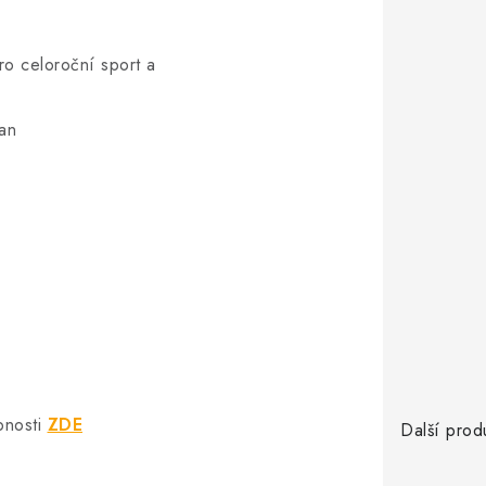
pro celoroční sport a
tan
bnosti
ZDE
Další prod