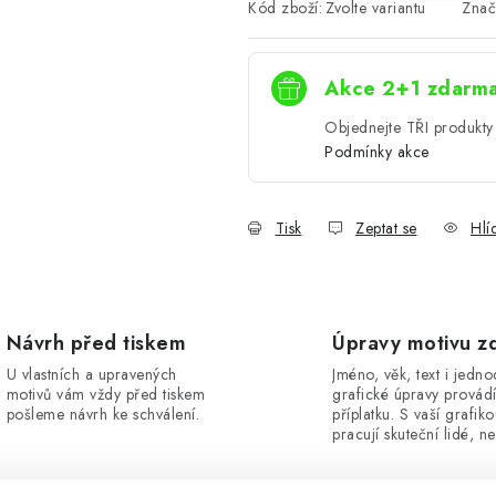
Kód zboží:
Zvolte variantu
Znač
Akce 2+1 zdarm
Objednejte TŘI produkty 
Podmínky akce
Tisk
Zeptat se
Hlí
Návrh před tiskem
Úpravy motivu z
U vlastních a upravených
Jméno, věk, text i jedn
motivů vám vždy před tiskem
grafické úpravy provád
pošleme návrh ke schválení.
příplatku. S vaší grafik
pracují skuteční lidé, ne