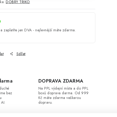
ka:
DOBRÝ TRIKO
a
a zaplatíte jen DVA - nejlevnější máte zdarma.
dat
Sdílet
darma
DOPRAVA ZDARMA
oduché
Na PPL výdejní místa a do PPL
íme bez
boxů doprava darma. Od 999
ou
Kč máte zdarma veškerou
 AI.
dopravu.