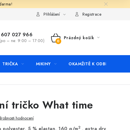
zdarma!
apište nám
Kontakty
Přihlášení
Registrace
607 027 966
Prázdný košík
(po – ne: 9:00 – 17:00)
NÁKUPNÍ
KOŠÍK
TRIČKA
MIKINY
OKAMŽITĚ K ODBĚRU
B
ní tričko What time
robnosti hodnocení
2
 polyester, 5 % elastan, 160 g/m
, extra dry