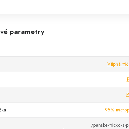
vé parametry
Vtipná tri
P
P
ička
95% microp
/panske-tricko-s-p