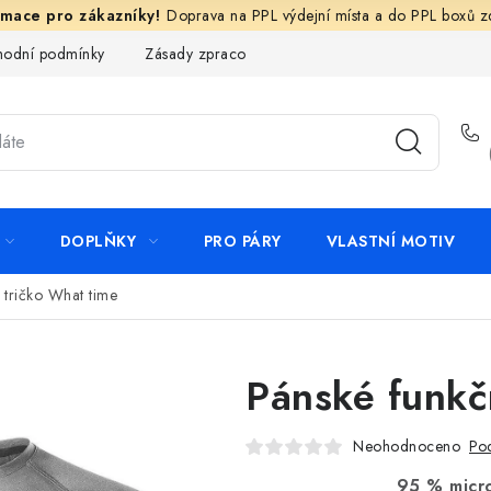
Doprava na PPL výdejní místa a do PPL boxů 
odní podmínky
Zásady zpracování ochrany osobních údajů
N
DOPLŇKY
PRO PÁRY
VLASTNÍ MOTIV
 tričko What time
Pánské funkč
Neohodnoceno
Pod
95 % micro