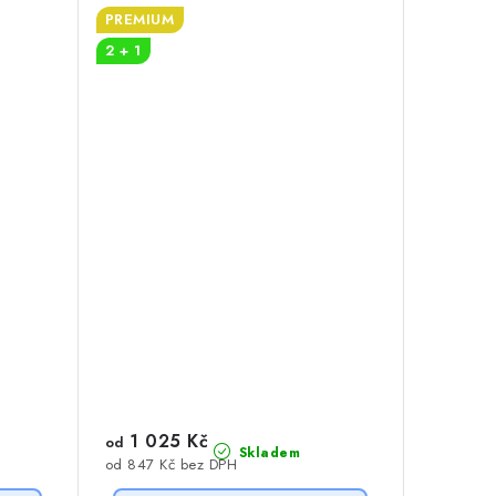
PREMIUM
2 + 1
1 025 Kč
od
Skladem
od 847 Kč bez DPH