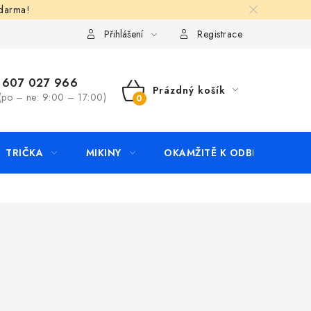
zdarma!
apište nám
Kontakty
Přihlášení
Registrace
607 027 966
Prázdný košík
(po – ne: 9:00 – 17:00)
NÁKUPNÍ
KOŠÍK
TRIČKA
MIKINY
OKAMŽITĚ K ODBĚRU
B