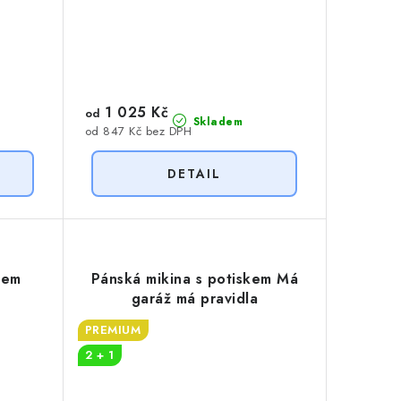
1 025 Kč
od
Skladem
od 847 Kč bez DPH
kem
Pánská mikina s potiskem Má
garáž má pravidla
PREMIUM
2 + 1