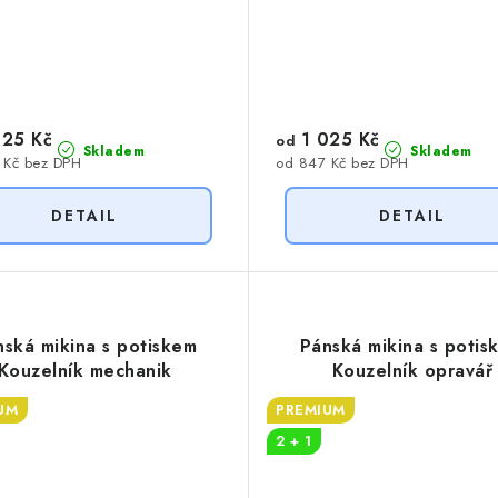
25 Kč
1 025 Kč
od
Skladem
Skladem
 Kč bez DPH
od 847 Kč bez DPH
nská mikina s potiskem
Pánská mikina s potis
Kouzelník mechanik
Kouzelník opravář
UM
PREMIUM
2 + 1