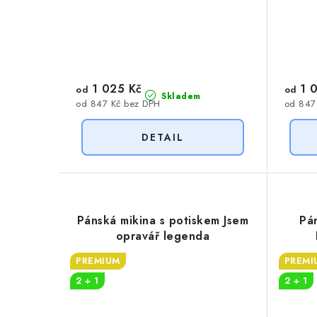
1 025 Kč
1 0
od
od
Skladem
od 847 Kč bez DPH
od 847
Pánská mikina s potiskem Jsem
Pá
opravář legenda
PREMIUM
PREMI
2 + 1
2 + 1