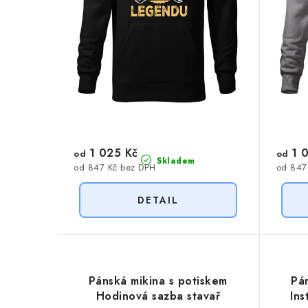
o
d
d
u
u
k
k
t
t
ů
ů
1 025 Kč
1 0
od
od
Skladem
od 847 Kč bez DPH
od 847
Pánská mikina s potiskem
Pá
Hodinová sazba stavař
Ins