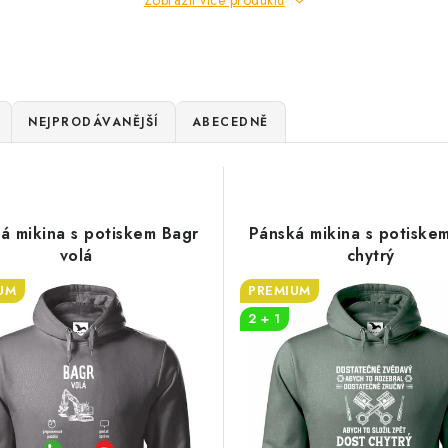
Zobrazit více produktů
NEJPRODÁVANĚJŠÍ
ABECEDNĚ
á mikina s potiskem Bagr
Pánská mikina s potiske
volá
chytrý
UM
PREMIUM
2 + 1