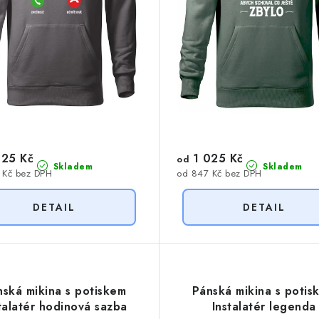
25 Kč
1 025 Kč
od
Skladem
Skladem
 Kč bez DPH
od 847 Kč bez DPH
nská mikina s potiskem
Pánská mikina s potis
talatér hodinová sazba
Instalatér legenda