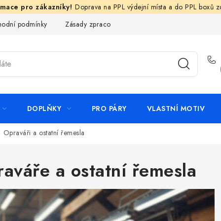
Doprava na PPL výdejní místa a do PPL boxů 
odní podmínky
Zásady zpracování ochrany osobních údajů
N
DOPLŇKY
PRO PÁRY
VLASTNÍ MOTIV
Opraváři a ostatní řemesla
aváře a ostatní řemesla