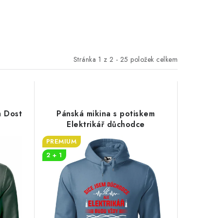
Stránka
1
z
2
-
25
položek celkem
m Dost
Pánská mikina s potiskem
Elektrikář důchodce
PREMIUM
2 + 1