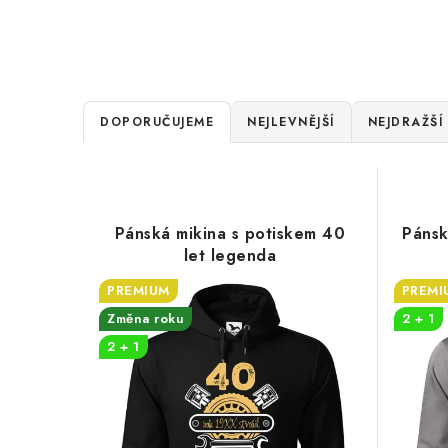
Ř
DOPORUČUJEME
NEJLEVNĚJŠÍ
NEJDRAŽŠÍ
a
V
z
ý
e
Pánská mikina s potiskem 40
Pánsk
p
let legenda
n
i
PREMIUM
PREMI
í
Změna roku
2 + 1
s
p
2 + 1
p
r
r
o