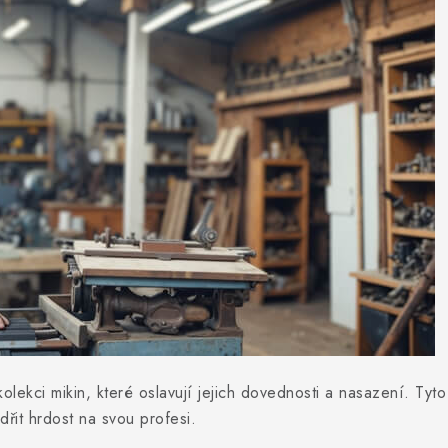
olekci mikin, které oslavují jejich dovednosti a nasazení. Tyt
řit hrdost na svou profesi.