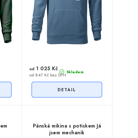
1 025 Kč
od
Skladem
od 847 Kč bez DPH
kem
Pánská mikina s potiskem Já
jsem mechanik