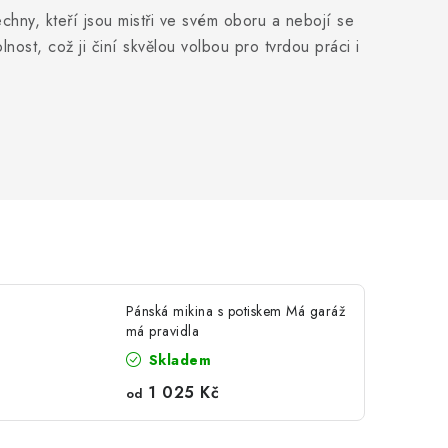
echny, kteří jsou mistři ve svém oboru a nebojí se
lnost, což ji činí skvělou volbou pro tvrdou práci i
Pánská mikina s potiskem Má garáž
má pravidla
Skladem
1 025 Kč
od