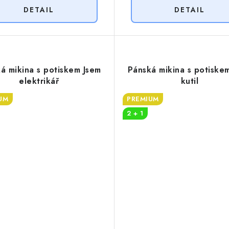
á mikina s potiskem Jsem
Pánská mikina s potiske
elektrikář
kutil
UM
PREMIUM
2 + 1