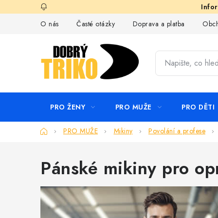
Přejít
na
O nás
Časté otázky
Doprava a platba
Obch
obsah
PRO ŽENY
PRO MUŽE
PRO DĚTI
Domů
PRO MUŽE
Mikiny
Povolání a profese
Pánské mikiny pro opr