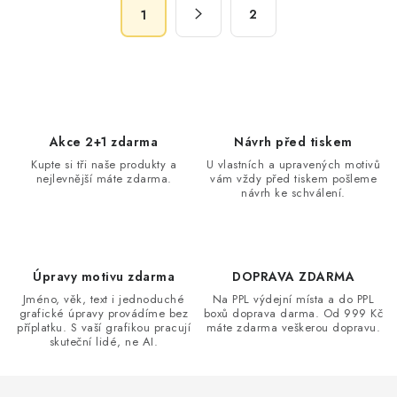
S
d
2
1
t
a
r
c
á
n
í
k
p
o
r
Akce 2+1 zdarma
Návrh před tiskem
v
v
Kupte si tři naše produkty a
U vlastních a upravených motivů
á
k
nejlevnější máte zdarma.
vám vždy před tiskem pošleme
n
návrh ke schválení.
y
í
v
ý
p
Úpravy motivu zdarma
DOPRAVA ZDARMA
i
Jméno, věk, text i jednoduché
Na PPL výdejní místa a do PPL
s
grafické úpravy provádíme bez
boxů doprava darma. Od 999 Kč
příplatku. S vaší grafikou pracují
máte zdarma veškerou dopravu.
u
skuteční lidé, ne AI.