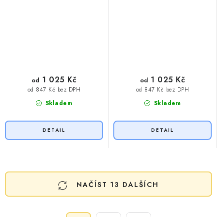
1 025 Kč
1 025 Kč
od
od
od 847 Kč bez DPH
od 847 Kč bez DPH
Skladem
Skladem
O
NAČÍST 13 DALŠÍCH
v
l
á