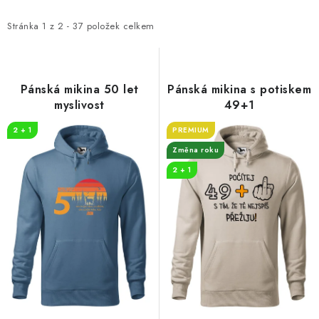
p
z
i
e
Stránka
1
z
2
-
37
položek celkem
s
n
p
í
r
p
Pánská mikina 50 let
Pánská mikina s potiskem
o
r
myslivost
49+1
d
o
2 + 1
PREMIUM
u
d
Změna roku
k
u
2 + 1
t
k
ů
t
ů