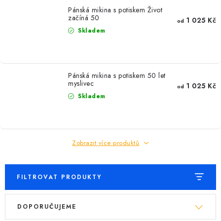
Pánská mikina s potiskem Život
začíná 50
1 025 Kč
od
Skladem
Pánská mikina s potiskem 50 let
myslivec
1 025 Kč
od
Skladem
Zobrazit více produktů
FILTROVAT PRODUKTY
V
Ř
DOPORUČUJEME
ý
a