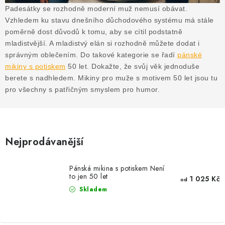
MIKINY
Padesátky se rozhodně moderní muž nemusí obávat.
Vzhledem ku stavu dnešního důchodového systému má stále
OKAMŽITĚ K ODBĚRU
poměrně dost důvodů k tomu, aby se cítil podstatně
mladistvější. A mladistvý elán si rozhodně můžete dodat i
B2B
správným oblečením. Do takové kategorie se řadí
pánské
mikiny s potiskem
50 let. Dokažte, že svůj věk jednoduše
MÁM SRDCE POMÁHÁM
berete s nadhledem. Mikiny pro muže s motivem 50 let jsou tu
pro všechny s patřičným smyslem pro humor.
VÁNOCE
PROVIZNÍ SYSTÉM
Nejprodávanější
O nás
Časté otázky
Doprava a platba
Pánská mikina s potiskem Není
Obchodní podmínky
to jen 50 let
1 025 Kč
od
Skladem
Zásady zpracování ochrany osobních údajů
Napište nám
Kontakty