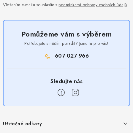
Vložením e-mailu souhlasíte s
podmínkami ochrany osobních údajů
Pomůžeme vám s výběrem
Potřebujete s něčím poradit? Jsme tu pro vás!
607 027 966
Z
á
Užitečné odkazy
p