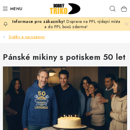
Přejít
Hleda
na
obsah
Doprava na PPL výdejní místa
PRO ŽENY
a do PPL boxů zdarma!
Svátky a narozeniny
PRO MUŽE
Pánské mikiny s potiskem 50 let
PRO DĚTI
DOPLŇKY
PRO PÁRY
VLASTNÍ MOTIV
TRIČKA