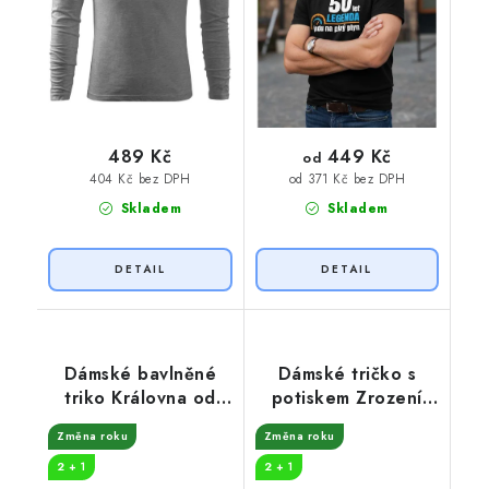
449 Kč
489 Kč
od
404 Kč bez DPH
od 371 Kč bez DPH
Skladem
Skladem
Dámské bavlněné
Dámské tričko s
triko Královna od
potiskem Zrození
roku
legendy
Změna roku
Změna roku
2 + 1
2 + 1