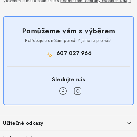
Vložením e-mailu souhlasíte s
podmínkami ochrany osobních údajů
Pomůžeme vám s výběrem
Potřebujete s něčím poradit? Jsme tu pro vás!
607 027 966
Z
á
Užitečné odkazy
p
a
Obchodní podmínky