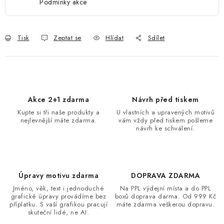
Podmínky akce
Tisk
Zeptat se
Hlídat
Sdílet
Akce 2+1 zdarma
Návrh před tiskem
Kupte si tři naše produkty a
U vlastních a upravených motivů
nejlevnější máte zdarma.
vám vždy před tiskem pošleme
návrh ke schválení.
Úpravy motivu zdarma
DOPRAVA ZDARMA
Jméno, věk, text i jednoduché
Na PPL výdejní místa a do PPL
grafické úpravy provádíme bez
boxů doprava darma. Od 999 Kč
příplatku. S vaší grafikou pracují
máte zdarma veškerou dopravu.
skuteční lidé, ne AI.