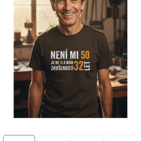
MIKINY
OKAMŽITĚ K ODBĚRU
B2B
MÁM SRDCE POMÁHÁM
VÁNOCE
PROVIZNÍ SYSTÉM
O nás
Časté otázky
Doprava a platba
Obchodní podmínky
Zásady zpracování ochrany osobních údajů
Napište nám
Kontakty