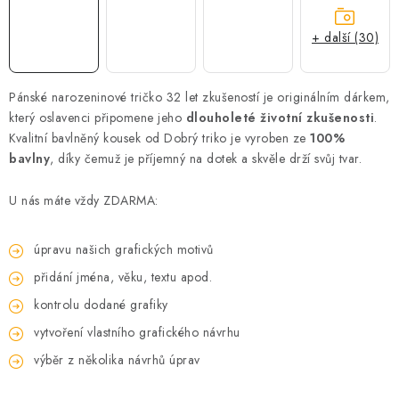
+ další (30)
Pánské narozeninové tričko 32 let zkušeností je originálním dárkem,
který oslavenci připomene jeho
dlouholeté životní zkušenosti
.
Kvalitní bavlněný kousek od Dobrý triko je vyroben ze
100%
bavlny
, díky čemuž je příjemný na dotek a skvěle drží svůj tvar.
U nás máte vždy ZDARMA:
úpravu našich grafických motivů
přidání jména, věku, textu apod.
kontrolu dodané grafiky
vytvoření vlastního grafického návrhu
výběr z několika návrhů úprav