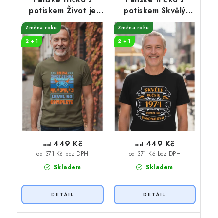
potiskem Život je
potiskem Skvělý
hra
ročník 1974
Změna roku
Změna roku
2 + 1
2 + 1
449 Kč
449 Kč
od
od
od 371 Kč bez DPH
od 371 Kč bez DPH
Skladem
Skladem