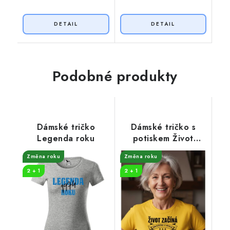
Podobné produkty
Dámské tričko
Dámské tričko s
Legenda roku
potiskem Život
začíná královna
Změna roku
Změna roku
2 + 1
2 + 1