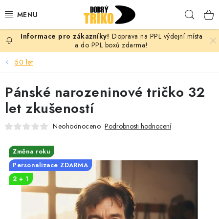
Přejít
Hleda
na
obsah
Doprava na PPL výdejní místa
PRO ŽENY
a do PPL boxů zdarma!
50 let
PRO MUŽE
Pánské narozeninové tričko 32
PRO DĚTI
let zkušeností
DOPLŇKY
Neohodnoceno
Podrobnosti hodnocení
PRO PÁRY
Změna roku
Personalizace ZDARMA
VLASTNÍ MOTIV
2 + 1
TRIČKA