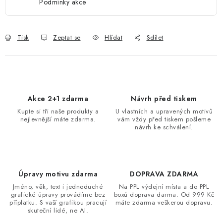
Podmínky akce
Tisk
Zeptat se
Hlídat
Sdílet
Akce 2+1 zdarma
Návrh před tiskem
Kupte si tři naše produkty a
U vlastních a upravených motivů
nejlevnější máte zdarma.
vám vždy před tiskem pošleme
návrh ke schválení.
Úpravy motivu zdarma
DOPRAVA ZDARMA
Jméno, věk, text i jednoduché
Na PPL výdejní místa a do PPL
grafické úpravy provádíme bez
boxů doprava darma. Od 999 Kč
příplatku. S vaší grafikou pracují
máte zdarma veškerou dopravu.
skuteční lidé, ne AI.