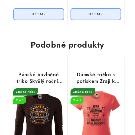
Podobné produkty
Pánské bavlněné
Dámské tričko s
triko Skvělý ročník
potiskem Zraji k
1974
dokonalosti
Změna roku
Změna roku
2 + 1
2 + 1