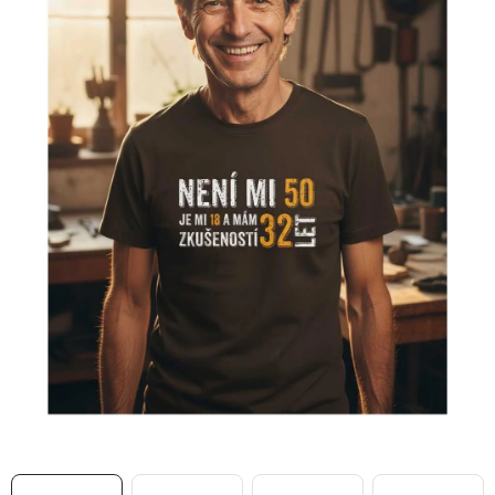
MIKINY
OKAMŽITĚ K ODBĚRU
B2B
MÁM SRDCE POMÁHÁM
VÁNOCE
PROVIZNÍ SYSTÉM
O nás
Časté otázky
Doprava a platba
Obchodní podmínky
Zásady zpracování ochrany osobních údajů
Napište nám
Kontakty