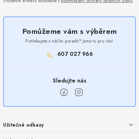
Vložením e-mailu souhlasíte s
podmínkami ochrany osobních údajů
Pomůžeme vám s výběrem
Potřebujete s něčím poradit? Jsme tu pro vás!
607 027 966
Z
á
Užitečné odkazy
p
a
Obchodní podmínky