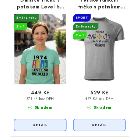
potiskem Level 50
tričko s potiskem
unlocked
49+1
Změna roku
SPORT
2 + 1
Změna roku
2 + 1
449 Kč
529 Kč
371 Kč bez DPH
437 Kč bez DPH
Skladem
Skladem