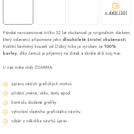
+ další (30)
Pánské narozeninové tričko 32 let zkušeností je originálním dárkem,
který oslavenci připomene jeho
dlouholeté životní zkušenosti
.
Kvalitní bavlněný kousek od Dobrý triko je vyroben ze
100%
bavlny
, díky čemuž je příjemný na dotek a skvěle drží svůj tvar.
U nás máte vždy ZDARMA:
úpravu našich grafických motivů
přidání jména, věku, textu apod.
kontrolu dodané grafiky
vytvoření vlastního grafického návrhu
výběr z několika návrhů úprav