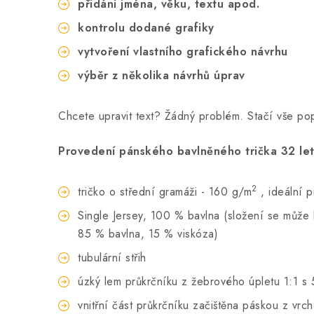
přidání jména, věku, textu apod.
kontrolu dodané grafiky
vytvoření vlastního grafického návrhu
výběr z několika návrhů úprav
Chcete upravit text? Žádný problém. Stačí vše p
Provedení pánského bavlněného trička 32 let
2
tričko o střední gramáži - 160 g/m
, ideální 
Single Jersey, 100 % bavlna (složení se může li
85 % bavlna, 15 % viskóza)
tubulární střih
úzký lem průkrčníku z žebrového úpletu 1:1 s 
vnitřní část průkrčníku začištěna páskou z vrc