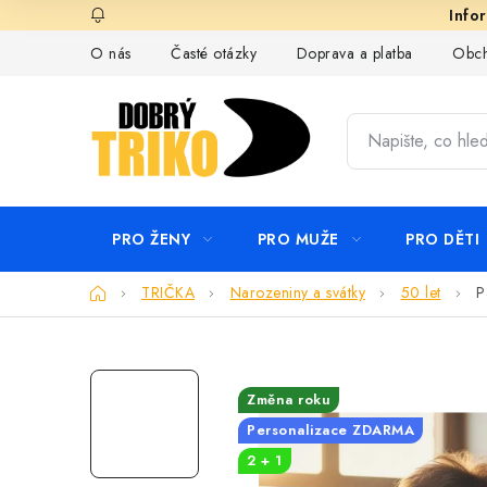
Přejít
na
O nás
Časté otázky
Doprava a platba
Obch
obsah
PRO ŽENY
PRO MUŽE
PRO DĚTI
Domů
TRIČKA
Narozeniny a svátky
50 let
P
Změna roku
Personalizace ZDARMA
2 + 1