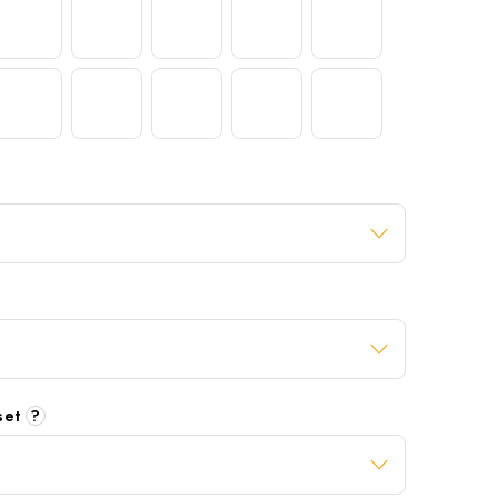
 set
?