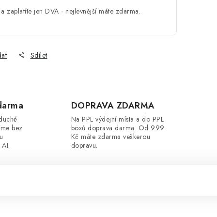
a zaplatíte jen DVA - nejlevnější máte zdarma.
dat
Sdílet
darma
DOPRAVA ZDARMA
oduché
Na PPL výdejní místa a do PPL
íme bez
boxů doprava darma. Od 999
ou
Kč máte zdarma veškerou
 AI.
dopravu.