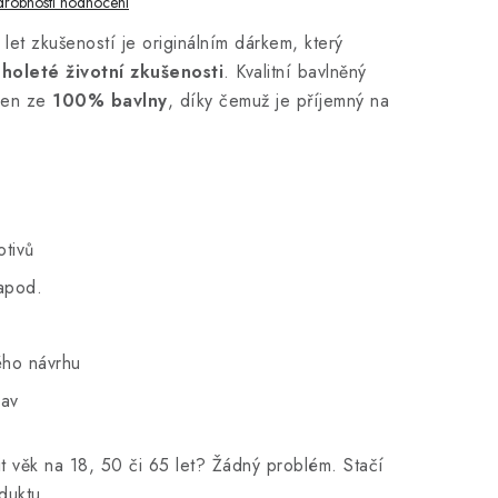
robnosti hodnocení
let zkušeností je originálním dárkem, který
holeté životní zkušenosti
. Kvalitní bavlněný
oben ze
100% bavlny
, díky čemuž je příjemný na
otivů
 apod.
ého návrhu
rav
t věk na 18, 50 či 65 let? Žádný problém. Stačí
duktu.