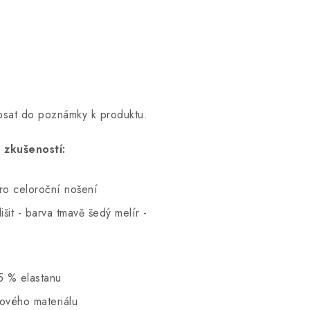
opsat do poznámky k produktu.
 zkušeností:
pro celoroční nošení
šit - barva tmavě šedý melír -
5 % elastanu
hového materiálu