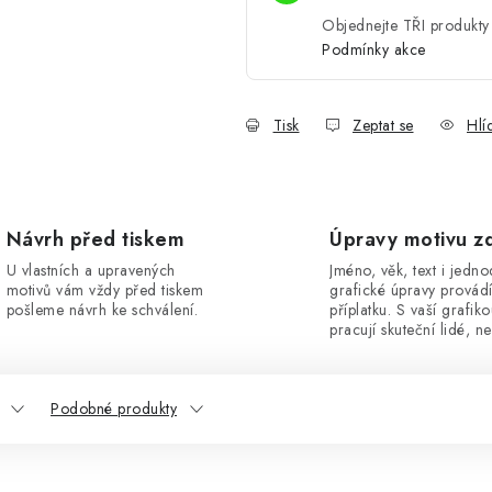
Objednejte TŘI produkty 
Podmínky akce
Tisk
Zeptat se
Hlí
Návrh před tiskem
Úpravy motivu z
U vlastních a upravených
Jméno, věk, text i jedn
motivů vám vždy před tiskem
grafické úpravy provád
pošleme návrh ke schválení.
příplatku. S vaší grafik
pracují skuteční lidé, ne
Podobné produkty