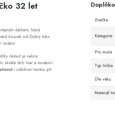
ičko
32 let
Doplňko
Značka
 vtipným dárkem, který
Kategorie
něný kousek od Dobrý triko
í nošení.
Pro muže
 díky čemuž je velice
íc skvěle drží tvar a moderní
Typ trička
otnost
i odolnost motivu při
Dle věku
Materiál tr