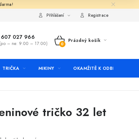
zdarma!
apište nám
Kontakty
Přihlášení
Registrace
607 027 966
Prázdný košík
(po – ne: 9:00 – 17:00)
NÁKUPNÍ
KOŠÍK
TRIČKA
MIKINY
OKAMŽITĚ K ODBĚRU
B
ninové tričko 32 let