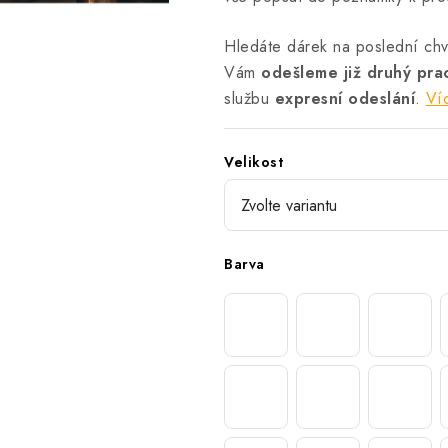
Hledáte dárek na poslední chví
Vám
odešleme již druhý pr
službu
expresní odeslání
.
Ví
Velikost
Barva