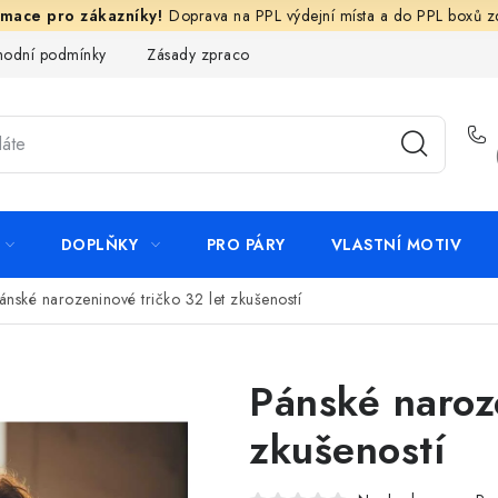
Doprava na PPL výdejní místa a do PPL boxů 
odní podmínky
Zásady zpracování ochrany osobních údajů
N
DOPLŇKY
PRO PÁRY
VLASTNÍ MOTIV
ánské narozeninové tričko 32 let zkušeností
Pánské naroze
zkušeností