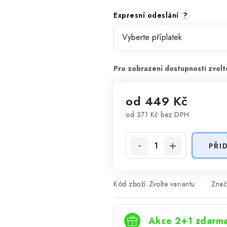
Expresní odeslání
?
od
449 Kč
od
371 Kč
bez DPH
Měrná cena:
PŘI
Kód zboží:
Zvolte variantu
Znač
Akce 2+1 zdarm