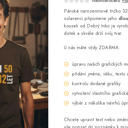
Neohodnoceno
Pod
Pánské narozeninové tričko 32 
oslavenci připomene jeho
dlou
kousek od Dobrý triko je vyr
dotek a skvěle drží svůj tvar.
U nás máte vždy ZDARMA:
úpravu našich grafických m
přidání jména, věku, textu
kontrolu dodané grafiky
vytvoření vlastního grafick
výběr z několika návrhů úp
Chcete upravit text nebo změni
vše popsat do poznámky k pro