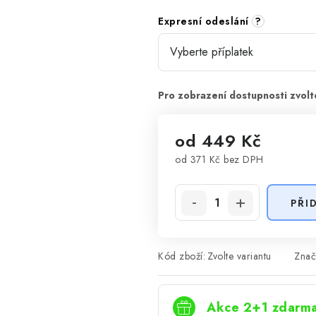
Expresní odeslání
?
od
449 Kč
od
371 Kč
bez DPH
Měrná cena:
PŘI
Kód zboží:
Zvolte variantu
Znač
Akce 2+1 zdarm