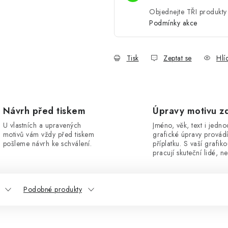
Objednejte TŘI produkty 
Podmínky akce
Tisk
Zeptat se
Hlí
Návrh před tiskem
Úpravy motivu z
U vlastních a upravených
Jméno, věk, text i jedn
motivů vám vždy před tiskem
grafické úpravy provád
pošleme návrh ke schválení.
příplatku. S vaší grafik
pracují skuteční lidé, ne
Podobné produkty