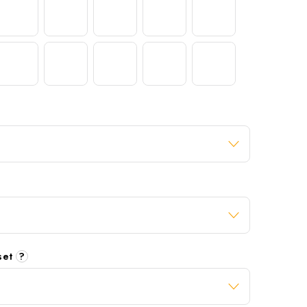
 set
?