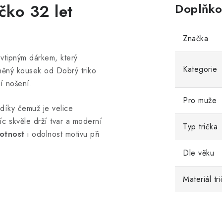
ičko
32 let
Doplňko
Značka
 vtipným dárkem, který
Kategorie
něný kousek od Dobrý triko
í nošení.
Pro muže
 díky čemuž je velice
íc skvěle drží tvar a moderní
Typ trička
otnost
i odolnost motivu při
Dle věku
Materiál tr