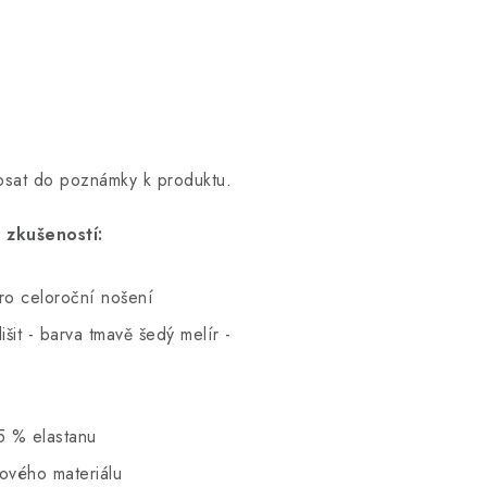
opsat do poznámky k produktu.
 zkušeností:
pro celoroční nošení
šit - barva tmavě šedý melír -
5 % elastanu
hového materiálu