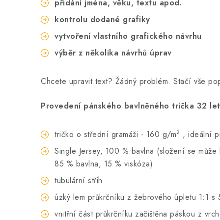
přidání jména, věku, textu apod.
kontrolu dodané grafiky
vytvoření vlastního grafického návrhu
výběr z několika návrhů úprav
Chcete upravit text? Žádný problém. Stačí vše p
Provedení pánského bavlněného trička 32 let
2
tričko o střední gramáži - 160 g/m
, ideální 
Single Jersey, 100 % bavlna (složení se může li
85 % bavlna, 15 % viskóza)
tubulární střih
úzký lem průkrčníku z žebrového úpletu 1:1 s 
vnitřní část průkrčníku začištěna páskou z vrc