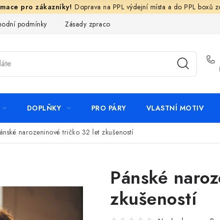
Doprava na PPL výdejní místa a do PPL boxů 
odní podmínky
Zásady zpracování ochrany osobních údajů
N
DOPLŇKY
PRO PÁRY
VLASTNÍ MOTIV
ánské narozeninové tričko 32 let zkušeností
Pánské naroze
zkušeností