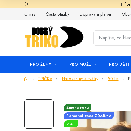
Přejít
na
O nás
Časté otázky
Doprava a platba
Obch
obsah
PRO ŽENY
PRO MUŽE
PRO DĚTI
Domů
TRIČKA
Narozeniny a svátky
50 let
P
Změna roku
Personalizace ZDARMA
2 + 1