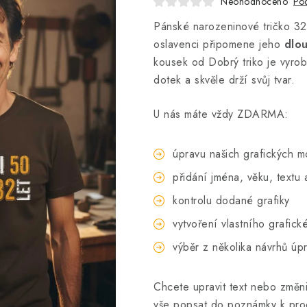
Neohodnoceno
Pod
Pánské narozeninové tričko 32 
oslavenci připomene jeho
dlou
kousek od Dobrý triko je vyr
dotek a skvěle drží svůj tvar.
U nás máte vždy ZDARMA:
úpravu našich grafických m
přidání jména, věku, textu
kontrolu dodané grafiky
vytvoření vlastního grafick
výběr z několika návrhů úp
Chcete upravit text nebo změni
vše popsat do poznámky k pro