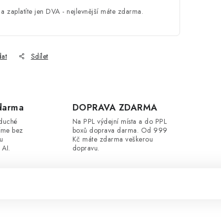
a zaplatíte jen DVA - nejlevnější máte zdarma.
dat
Sdílet
darma
DOPRAVA ZDARMA
oduché
Na PPL výdejní místa a do PPL
íme bez
boxů doprava darma. Od 999
ou
Kč máte zdarma veškerou
 AI.
dopravu.