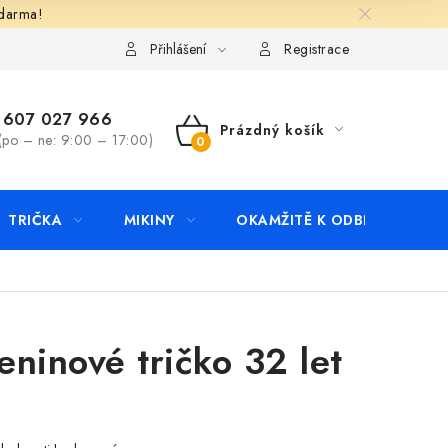
zdarma!
apište nám
Kontakty
Přihlášení
Registrace
607 027 966
Prázdný košík
(po – ne: 9:00 – 17:00)
NÁKUPNÍ
KOŠÍK
TRIČKA
MIKINY
OKAMŽITĚ K ODBĚRU
B
ninové tričko 32 let