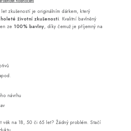
robnosti hodnocení
let zkušeností je originálním dárkem, který
holeté životní zkušenosti
. Kvalitní bavlněný
oben ze
100% bavlny
, díky čemuž je příjemný na
otivů
 apod.
ého návrhu
rav
t věk na 18, 50 či 65 let? Žádný problém. Stačí
duktu.