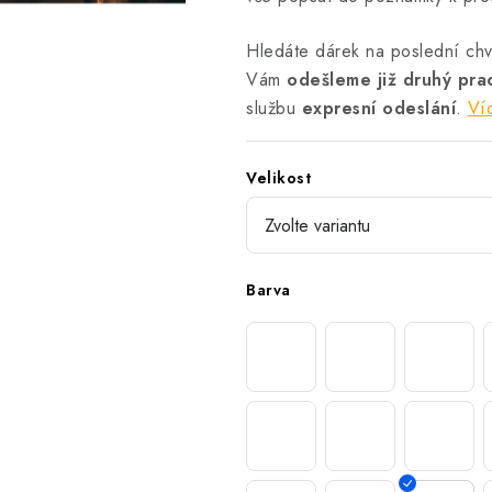
Hledáte dárek na poslední chví
Vám
odešleme již druhý pr
službu
expresní odeslání
.
Ví
Velikost
Barva