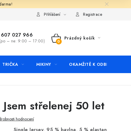
zdarma!
apište nám
Kontakty
Přihlášení
Registrace
607 027 966
Prázdný košík
(po – ne: 9:00 – 17:00)
NÁKUPNÍ
KOŠÍK
TRIČKA
MIKINY
OKAMŽITĚ K ODBĚRU
B
 Jsem střelenej 50 let
robnosti hodnocení
Single Jersey, 95 % bavlna, 5 % elastan