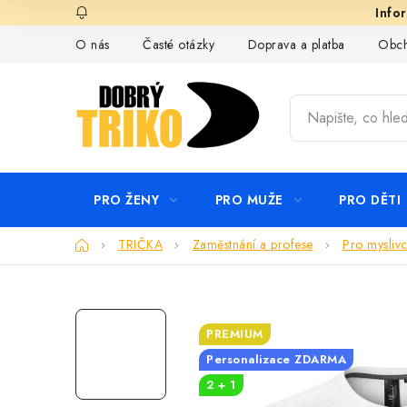
Přejít
na
O nás
Časté otázky
Doprava a platba
Obch
obsah
PRO ŽENY
PRO MUŽE
PRO DĚTI
Domů
TRIČKA
Zaměstnání a profese
Pro mysliv
PREMIUM
Personalizace ZDARMA
2 + 1