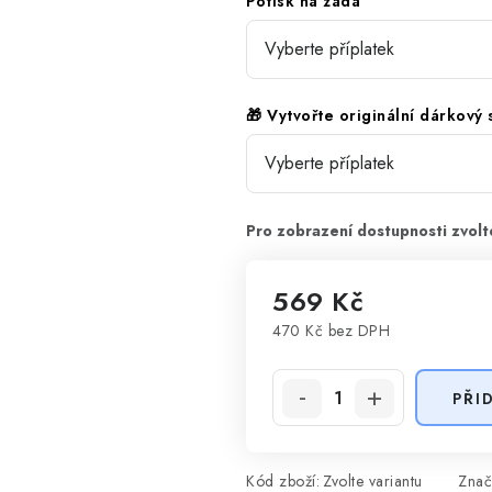
Potisk na záda
🎁 Vytvořte originální dárkový
569 Kč
470 Kč
bez DPH
Měrná cena:
PŘI
Kód zboží:
Zvolte variantu
Znač