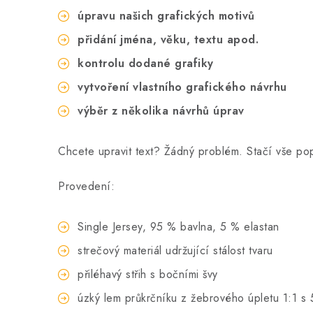
úpravu našich grafických motivů
přidání jména, věku, textu apod.
kontrolu dodané grafiky
vytvoření vlastního grafického návrhu
výběr z několika návrhů úprav
Chcete upravit text? Žádný problém. Stačí vše p
Provedení:
Single Jersey, 95 % bavlna, 5 % elastan
strečový materiál udržující stálost tvaru
přiléhavý střih s bočními švy
úzký lem průkrčníku z žebrového úpletu 1:1 s 