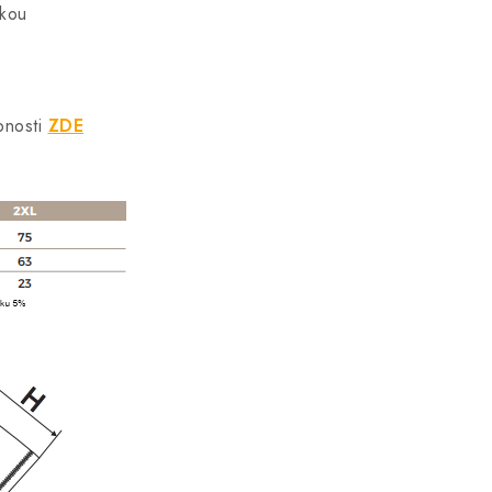
skou
bnosti
ZDE