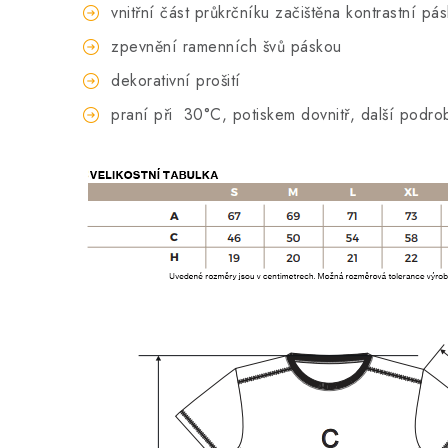
vnitřní část průkrčníku začištěna kontrastní pá
zpevnění ramenních švů páskou
dekorativní prošití
praní při
30°C, potiskem dovnitř, další podro