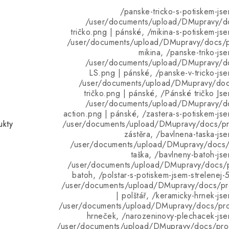
/panske-tricko-s-potiskem-jse
/user/documents/upload/DMupravy/d
tričko.png | pánské, /mikina-s-potiskem-jse
/user/documents/upload/DMupravy/docs/pr
mikina, /panske-triko-jse
/user/documents/upload/DMupravy/d
LS.png | pánské, /panske-v-tricko-jsem
/user/documents/upload/DMupravy/doc
tričko.png | pánské, /Pánské tričko Jse
/user/documents/upload/DMupravy/d
action.png | pánské, /zastera-s-potiskem-jsem
ukty
/user/documents/upload/DMupravy/docs/pro
zástěra, /bavlnena-taska-jse
/user/documents/upload/DMupravy/docs/p
taška, /bavlneny-batoh-jse
/user/documents/upload/DMupravy/docs/p
batoh, /polstar-s-potiskem-jsem-strelenej-
/user/documents/upload/DMupravy/docs/pro
| polštář, /keramicky-hrnek-jse
/user/documents/upload/DMupravy/docs/pro
hrneček, /narozeninovy-plechacek-jsem
/user/documents/upload/DMupravy/docs/pro