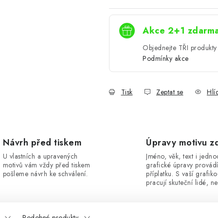
Akce 2+1 zdarm
Objednejte TŘI produkty 
Podmínky akce
Tisk
Zeptat se
Hlí
Návrh před tiskem
Úpravy motivu z
U vlastních a upravených
Jméno, věk, text i jedn
motivů vám vždy před tiskem
grafické úpravy provád
pošleme návrh ke schválení.
příplatku. S vaší grafik
pracují skuteční lidé, ne
Podobné produkty