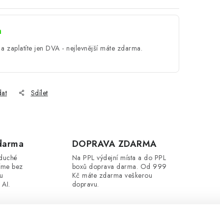
a
a zaplatíte jen DVA - nejlevnější máte zdarma.
dat
Sdílet
darma
DOPRAVA ZDARMA
oduché
Na PPL výdejní místa a do PPL
íme bez
boxů doprava darma. Od 999
ou
Kč máte zdarma veškerou
 AI.
dopravu.