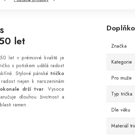
s
Doplňko
50 let
Značka
50 let v prémiové kvalitě je
Kategorie
tričko s potiskem udělá radost
skříně. Stylové pánské
tričko
Pro muže
 radost nejen k narozeninám
okonale drží tvar
.
Vysoce
Typ trička
 zaručuje dlouhou životnost a
blasti ramen.
Dle věku
Materiál tr