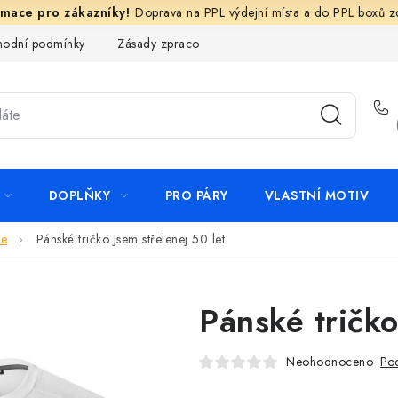
Doprava na PPL výdejní místa a do PPL boxů 
odní podmínky
Zásady zpracování ochrany osobních údajů
N
DOPLŇKY
PRO PÁRY
VLASTNÍ MOTIV
ce
Pánské tričko Jsem střelenej 50 let
Pánské tričko
Neohodnoceno
Pod